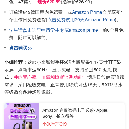
色 1.47英寸，
现价€20.89
(指导价€26.99）
订单满€49德国境内免运费，或
Amazon Prime
会员享受1
个工作日免费送货(
点击免费试用30天Amazon Prime
)。
学生请点击这里申请学生专属amazon prime
，前6个月免
费，随时可以解约。
点击购买>>
小编推荐：
这款小米智能手环9活力版配备1.47英寸TFT显
示屏，刷新率达60Hz，显示流畅。支持超过50种运动模
式，
并内置心率、血氧和睡眠监测功能
，满足日常健康追踪
需求。采用磁吸充电，正常使用续航可达18天，5ATM防水
等级适合多种场景佩戴。
Amazon 春促数码电子必败- Apple、
Sony、拍立得等
小米手环€19