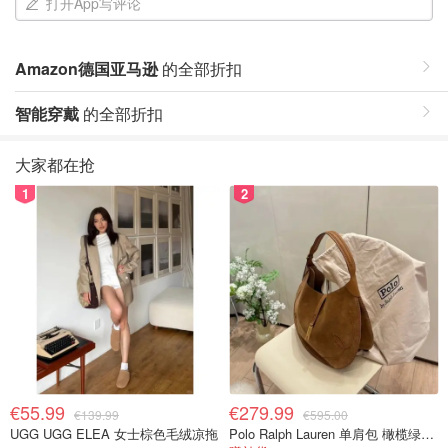
打开App写评论
Amazon德国亚马逊
的全部折扣
智能穿戴
的全部折扣
大家都在抢
1
2
€55.99
€279.99
€139.99
€595.00
UGG UGG ELEA 女士棕色毛绒凉拖
Polo Ralph Lauren 单肩包 橄榄绿金色