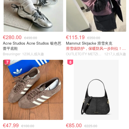
€280.00
€115.19
€490.00
€350.00
Acne Studios Acne Studios 银色芭
Mammut Skijacke 滑雪夹克
蕾平底鞋
滑雪级防护，保暖防风一步到位！仅剩s！
Breuninger
1236人感兴趣
OUTLETCITY METZINGEN
1217人感兴趣
7
8
€47.99
€85.00
€100.00
€225.00