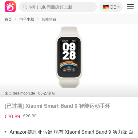
🇩🇪
4折！lulu周四疯狂上新
DE
Boticinal 夏促开抢！
还没结束！&OtherStories大促
Joybuy变相75折 随时失效
速领！Stanley独家85折
疑似霸哥！Camper额外叠85折
Zalando 奥莱闪促！每日更新
Moncler反季囤！5折起+叠9折
Coach Brooklyn仅€192
首页
电子电脑
智能穿戴
来自
dealmoon.de
05-27更新
[已过期] Xiaomi Smart Band 9 智能运动手环
€20.89
€26.99
Amazon德国亚马逊 现有 Xiaomi Smart Band 9 活力版 白