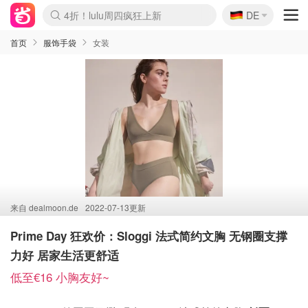
🇩🇪
4折！lulu周四疯狂上新
DE
Boticinal 夏促开抢！
还没结束！&OtherStories大促
Joybuy变相75折 随时失效
速领！Stanley独家85折
疑似霸哥！Camper额外叠85折
Zalando 奥莱闪促！每日更新
Moncler反季囤！5折起+叠9折
Coach Brooklyn仅€192
首页
服饰手袋
女装
来自
dealmoon.de
2022-07-13更新
Prime Day 狂欢价：Sloggi 法式简约文胸 无钢圈支撑
力好 居家生活更舒适
低至€16 小胸友好~