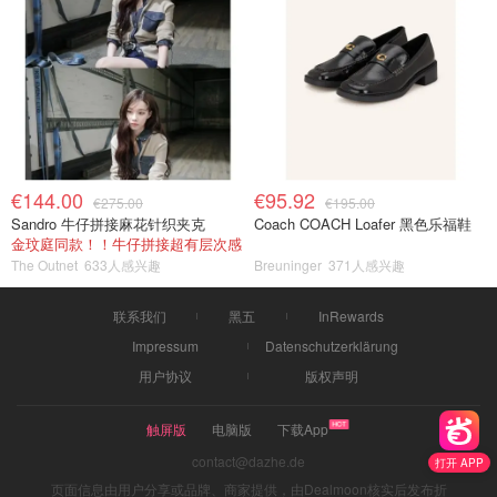
€144.00
€95.92
€275.00
€195.00
Sandro 牛仔拼接麻花针织夹克
Coach COACH Loafer 黑色乐福鞋
金玟庭同款！！牛仔拼接超有层次感
The Outnet
633人感兴趣
Breuninger
371人感兴趣
联系我们
黑五
InRewards
Impressum
Datenschutzerklärung
用户协议
版权声明
触屏版
电脑版
下载App
contact@dazhe.de
打开 APP
页面信息由用户分享或品牌、商家提供，由Dealmoon核实后发布折