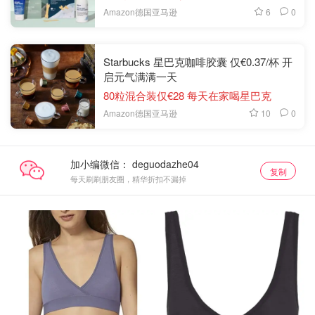
6
0
Amazon德国亚马逊
Starbucks 星巴克咖啡胶囊 仅€0.37/杯 开
启元气满满一天
80粒混合装仅€28 每天在家喝星巴克
10
0
Amazon德国亚马逊
加小编微信：
复制
每天刷刷朋友圈，精华折扣不漏掉