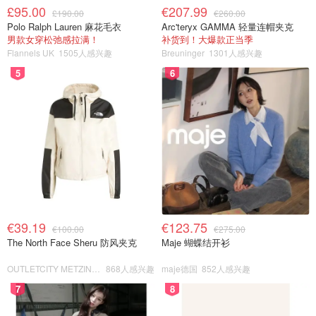
£95.00
€207.99
£190.00
€260.00
Polo Ralph Lauren 麻花毛衣
Arc'teryx GAMMA 轻量连帽夹克
男款女穿松弛感拉满！
补货到！大爆款正当季
Flannels UK
1505人感兴趣
Breuninger
1301人感兴趣
5
6
€39.19
€123.75
€100.00
€275.00
The North Face Sheru 防风夹克
Maje 蝴蝶结开衫
OUTLETCITY METZINGEN
868人感兴趣
maje德国
852人感兴趣
7
8