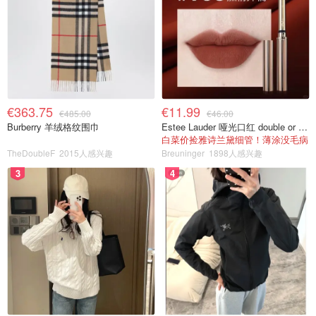
€363.75
€11.99
€485.00
€46.00
Burberry 羊绒格纹围巾
Estee Lauder 哑光口红 double or nothing色号
白菜价捡雅诗兰黛细管！薄涂没毛病
TheDoubleF
2015人感兴趣
Breuninger
1898人感兴趣
3
4