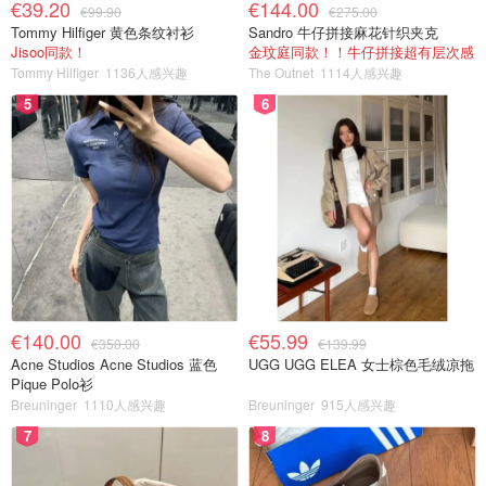
€39.20
€144.00
€99.90
€275.00
Tommy Hilfiger 黄色条纹衬衫
Sandro 牛仔拼接麻花针织夹克
Jisoo同款！
金玟庭同款！！牛仔拼接超有层次感
Tommy Hilfiger
1136人感兴趣
The Outnet
1114人感兴趣
5
6
€140.00
€55.99
€350.00
€139.99
Acne Studios Acne Studios 蓝色
UGG UGG ELEA 女士棕色毛绒凉拖
Pique Polo衫
Breuninger
1110人感兴趣
Breuninger
915人感兴趣
7
8