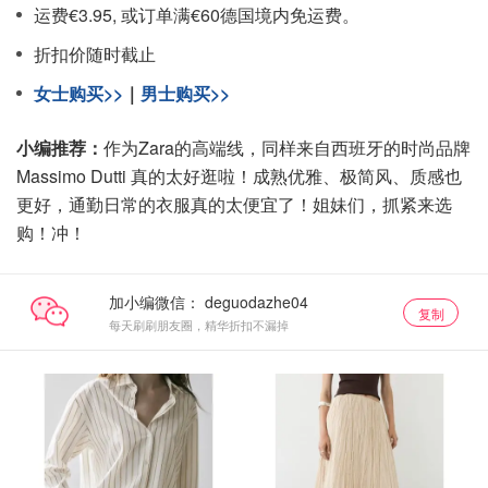
运费€3.95, 或订单满€60德国境内免运费。
折扣价随时截止
女士购买>>
｜
男士购买>>
小编推荐：
作为Zara的高端线，同样来自西班牙的时尚品牌
Massimo Dutti 真的太好逛啦！成熟优雅、极简风、质感也
更好，通勤日常的衣服真的太便宜了！姐妹们，抓紧来选
购！冲！
加小编微信：
复制
每天刷刷朋友圈，精华折扣不漏掉