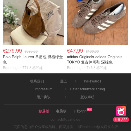
€279.99
€47.99
€595.00
€100.00
Polo Ralph Lauren 单肩包 橄榄绿金
adidas Originals adidas Originals
色
TOKYO 复古休闲鞋 深棕色
Breuninger
771人感兴趣
Breuninger
748人感兴趣
联系我们
黑五
InRewards
Impressum
Datenschutzerklärung
用户协议
版权声明
触屏版
电脑版
下载App
contact@dazhe.de
打开 APP
页面信息由用户分享或品牌、商家提供，由Dealmoon核实后发布折