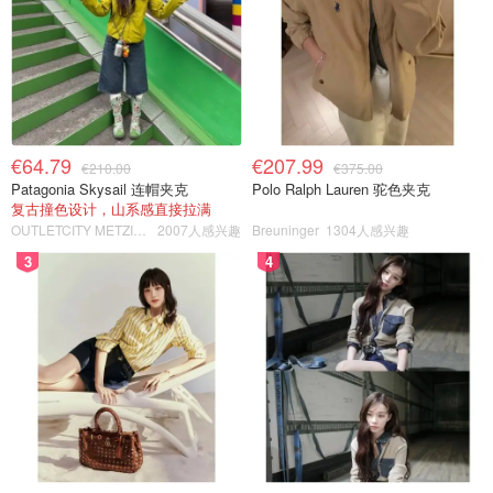
€64.79
€207.99
€210.00
€375.00
Patagonia Skysail 连帽夹克
Polo Ralph Lauren 驼色夹克
复古撞色设计，山系感直接拉满
OUTLETCITY METZINGEN
2007人感兴趣
Breuninger
1304人感兴趣
3
4