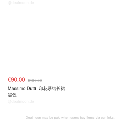
@dealmoon.de
€90.00
€130.00
Massimo Dutti
印花系结长裙
黑色
@dealmoon.de
Dealmoon may be paid when users buy items via our links.