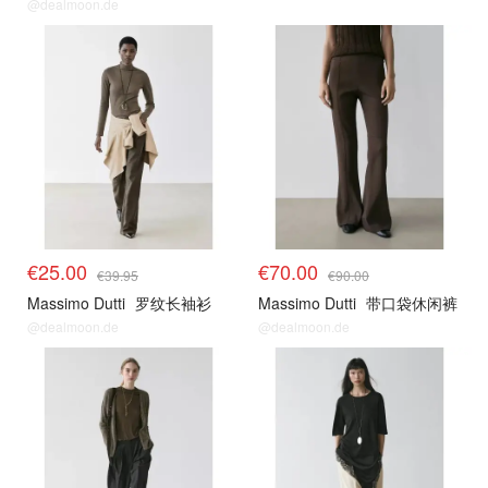
@dealmoon.de
€25.00
€70.00
€39.95
€90.00
Massimo Dutti
罗纹长袖衫
Massimo Dutti
带口袋休闲裤
@dealmoon.de
@dealmoon.de