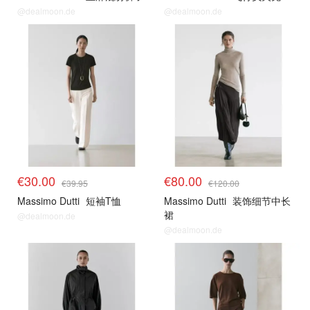
@dealmoon.de
@dealmoon.de
€30.00
€80.00
€39.95
€120.00
Massimo Dutti
短袖T恤
Massimo Dutti
装饰细节中长
裙
@dealmoon.de
@dealmoon.de