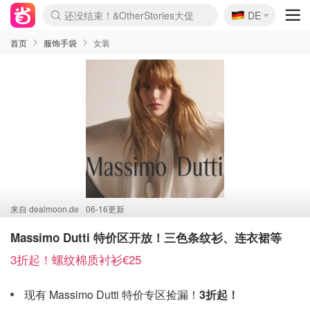
🇩🇪
还没结束！&OtherStories大促
DE
Boticinal 夏促开抢！
4折！lulu周四疯狂上新
Joybuy变相75折 随时失效
速领！Stanley独家85折
疑似霸哥！Camper额外叠85折
Zalando 奥莱闪促！每日更新
Moncler反季囤！5折起+叠9折
Coach Brooklyn仅€192
首页
服饰手袋
女装
来自
dealmoon.de
06-16更新
Massimo Dutti 特价区开放！三色条纹衫、连衣裙等
3折起！螺纹棉质衬衫€25
现有 Massimo Dutti 特价专区捡漏！
3折起！