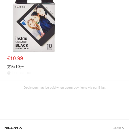
€10.99
方框10张
@dealmoon.de
Dealmoon may be paid when users buy items via our links.
问大家
0
全部