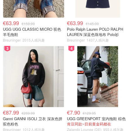
€63.99
€63.99
€159.99
€145.00
UGG UGG CLASSIC MICRO 驼色
Polo Ralph Lauren POLO RALPH
羊毛拖鞋
LAUREN 深蓝色珠地布 Polo衫
Breuninger
2015人感兴趣
Breuninger
1437人感兴趣
3
4
€87.99
€7.90
€269.99
€129.95
Ganni GANNI ISOLI 卫衣 深灰色拼
UGG GREENPORT 室内拖鞋 棕色
驼色粉色
肯豆同款~目前黄金码都在
Breuninger
1012人感兴趣
Zalando Lounge (DE)
955人感兴趣