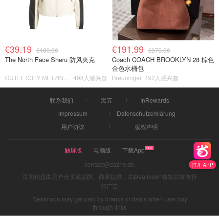
€39.19
€191.99
€100.00
€375.00
The North Face Sheru 防风夹克
Coach COACH BROOKLYN 28 棕色
金色水桶包
OUTLETCITY METZINGEN
498人感兴趣
Breuninger
492人感兴趣
联系我们
黑五
InRewards
Impressum
Datenschutzerklärung
用户协议
版权声明
触屏版
电脑版
下载App
contact@dazhe.de
打开 APP
页面信息由用户分享或品牌、商家提供，由Dealmoon核实后发布折
扣广告
Dealmoon may get paid by brands or deals when user buy
through links