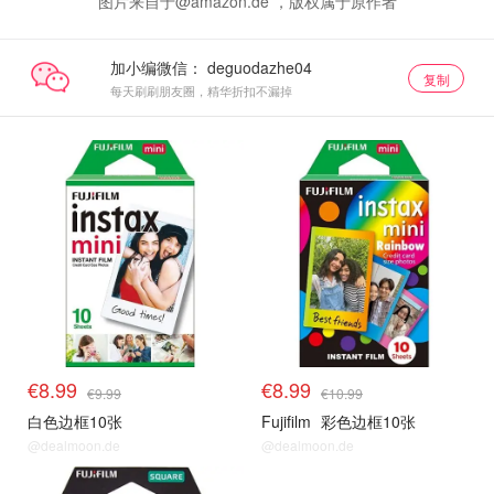
图片来自于@amazon.de ，版权属于原作者
加小编微信：
复制
每天刷刷朋友圈，精华折扣不漏掉
€8.99
€8.99
€9.99
€10.99
白色边框10张
Fujifilm
彩色边框10张
@dealmoon.de
@dealmoon.de