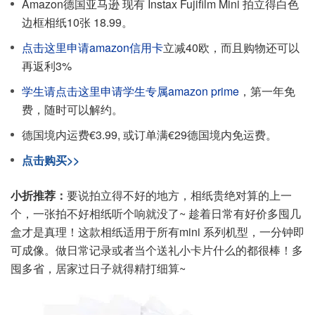
Amazon德国亚马逊 现有 Instax Fujifilm Mini 拍立得白色
边框相纸10张 18.99。
点击这里申请amazon信用卡
立减40欧，而且购物还可以
再返利3%
学生请点击这里申请学生专属amazon prime
，第一年免
费，随时可以解约。
德国境内运费€3.99, 或订单满€29德国境内免运费。
点击购买>>
小折推荐：
要说拍立得不好的地方，相纸贵绝对算的上一
个，一张拍不好相纸听个响就没了~ 趁着日常有好价多囤几
盒才是真理！这款相纸适用于所有mini 系列机型，一分钟即
可成像。做日常记录或者当个送礼小卡片什么的都很棒！多
囤多省，居家过日子就得精打细算~