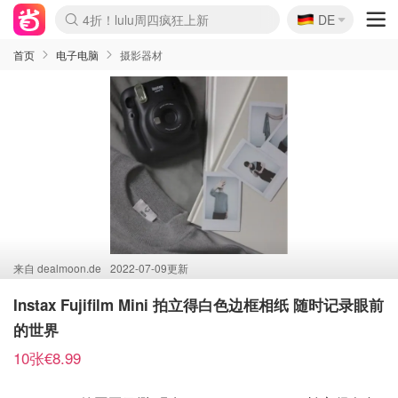
🇩🇪
4折！lulu周四疯狂上新
DE
Boticinal 夏促开抢！
还没结束！&OtherStories大促
Joybuy变相75折 随时失效
速领！Stanley独家85折
疑似霸哥！Camper额外叠85折
Zalando 奥莱闪促！每日更新
Moncler反季囤！5折起+叠9折
Coach Brooklyn仅€192
首页
电子电脑
摄影器材
来自
dealmoon.de
2022-07-09更新
Instax Fujifilm Mini 拍立得白色边框相纸 随时记录眼前
的世界
10张€8.99