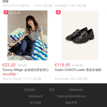
绒服
OUTLETCITY METZINGEN
1404人感兴趣
maje德国
1198人感兴趣
7
8
€23.20
€119.90
€59.90
€195.00
Tommy Hilfiger 金色纽扣罗纹背心
Coach COACH Loafer 黑色乐福鞋
Jisoo同款！
Tommy Hilfiger
1147人感兴趣
Breuninger
990人感兴趣
联系我们
黑五
InRewards
Impressum
Datenschutzerklärung
用户协议
版权声明