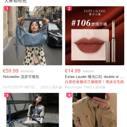
大家都在抢
1
2
€59.99
€14.99
€270.00
€46.00
Holzweiler 流苏可颂包
Estee Lauder 哑光口红 double or nothing色号
白菜价捡雅诗兰黛细管！薄涂没毛病
OUTLETCITY METZINGEN
2020人感兴趣
Breuninger
1862人感兴趣
3
4