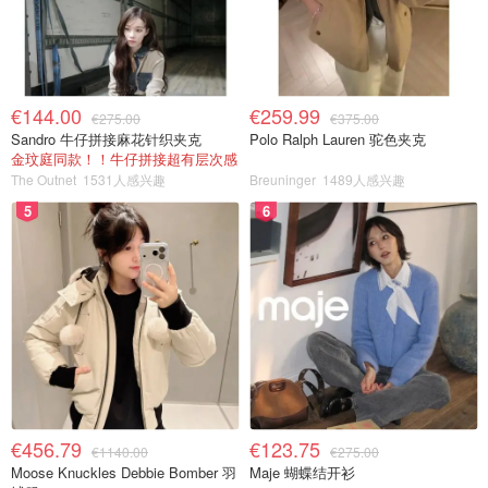
€144.00
€259.99
€275.00
€375.00
Sandro 牛仔拼接麻花针织夹克
Polo Ralph Lauren 驼色夹克
金玟庭同款！！牛仔拼接超有层次感
The Outnet
1531人感兴趣
Breuninger
1489人感兴趣
5
6
€456.79
€123.75
€1140.00
€275.00
Moose Knuckles Debbie Bomber 羽
Maje 蝴蝶结开衫