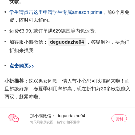
女款
。
学生请点击这里申请学生专属amazon prime
，前6个月免
费，随时可以解约。
运费€3.99, 或订单满€29德国境内免运费。
加客服小编微信：
deguodazhe04
，答疑解难，要热门
折扣来找我
点击购买>>
小折推荐：
这双男女同款，情人节小心思可以搞起来啦！而
且超级好穿，春夏季利用率超高，现在折扣好30多欧就能入
两双，赶紧冲啦。
加小编微信：
复制
每天刷刷朋友圈，精华折扣不漏掉