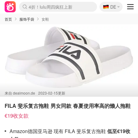
🇩🇪
4折！lulu周四疯狂上新
DE
Boticinal 夏促开抢！
还没结束！&OtherStories大促
Joybuy变相75折 随时失效
速领！Stanley独家85折
疑似霸哥！Camper额外叠85折
Zalando 奥莱闪促！每日更新
Moncler反季囤！5折起+叠9折
Coach Brooklyn仅€192
首页
服饰手袋
女鞋
来自
dealmoon.de
2023-02-15更新
FILA 斐乐复古拖鞋 男女同款 春夏使用率高的懒人拖鞋
€19收女款
Amazon德国亚马逊 现有 FILA 斐乐复古拖鞋
低至€19收