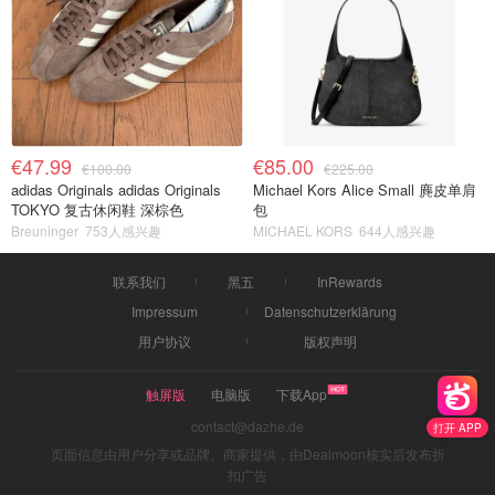
€47.99
€85.00
€100.00
€225.00
adidas Originals adidas Originals
Michael Kors Alice Small 麂皮单肩
TOKYO 复古休闲鞋 深棕色
包
Breuninger
753人感兴趣
MICHAEL KORS
644人感兴趣
联系我们
黑五
InRewards
Impressum
Datenschutzerklärung
用户协议
版权声明
触屏版
电脑版
下载App
contact@dazhe.de
打开 APP
页面信息由用户分享或品牌、商家提供，由Dealmoon核实后发布折
扣广告