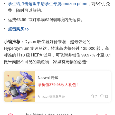
学生请点击这里申请学生专属amazon prime
，前6个月免
费，随时可以解约。
运费€3.99, 或订单满€29德国境内免运费。
点击购买>>
小编推荐
：Dyson 吸尘器好价来啦，超最强劲的
Hyperdymium 旋速马达，转速高达每分钟 125,000 转，高
标准的 H13 级 HEPA 滤网，可吸附并锁住 99.97% 小至 0.1
微米肉眼不可见的颗粒物，家里有宠物的必选~
Narwal 云鲸
拿价值379.98欧大礼包！
7
32
Amazon德国亚马逊
加小编微信：