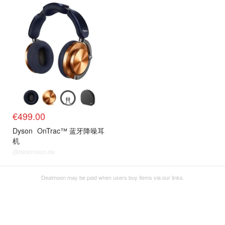
€499.00
Dyson
OnTrac™ 蓝牙降噪耳
机
@dealmoon.de
Dealmoon may be paid when users buy items via our links.