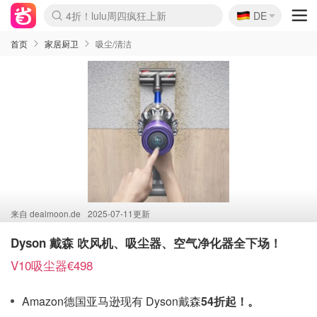
🇩🇪
4折！lulu周四疯狂上新
DE
Boticinal 夏促开抢！
还没结束！&OtherStories大促
Joybuy变相75折 随时失效
速领！Stanley独家85折
疑似霸哥！Camper额外叠85折
Zalando 奥莱闪促！每日更新
Moncler反季囤！5折起+叠9折
Coach Brooklyn仅€192
首页
家居厨卫
吸尘/清洁
来自
dealmoon.de
2025-07-11更新
Dyson 戴森 吹风机、吸尘器、空气净化器全下场！
V10吸尘器€498
Amazon德国亚马逊现有 Dyson戴森
54折起！。