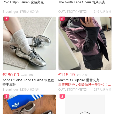
Polo Ralph Lauren 驼色夹克
The North Face Sheru 防风夹克
Breuninger
1756人感兴趣
OUTLETCITY METZINGEN
1349人感兴趣
5
6
€280.00
€115.19
€490.00
€350.00
Acne Studios Acne Studios 银色芭
Mammut Skijacke 滑雪夹克
蕾平底鞋
滑雪级防护，保暖防风一步到位！仅剩s！
Breuninger
1236人感兴趣
OUTLETCITY METZINGEN
1217人感兴趣
7
8