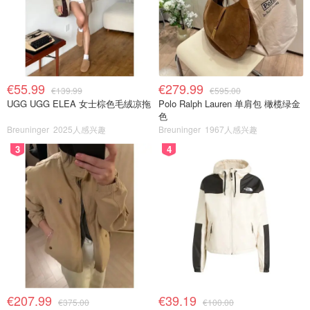
€55.99
€279.99
€139.99
€595.00
UGG UGG ELEA 女士棕色毛绒凉拖
Polo Ralph Lauren 单肩包 橄榄绿金
色
Breuninger
2025人感兴趣
Breuninger
1967人感兴趣
3
4
€207.99
€39.19
€375.00
€100.00