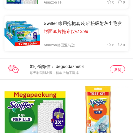
0
0
Amazon FR
Swiffer 家用拖把套装 轻松吸附灰尘毛发
封面60片拖布仅€12.99
8
0
Amazon德国亚马逊
加小编微信：
复制
每天刷刷朋友圈，精华折扣不漏掉