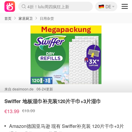
🇩🇪
4折！lulu周四疯狂上新
DE
Boticinal 夏促开抢！
还没结束！&OtherStories大促
Joybuy变相75折 随时失效
速领！Stanley独家85折
疑似霸哥！Camper额外叠85折
Zalando 奥莱闪促！每日更新
Moncler反季囤！5折起+叠9折
Coach Brooklyn仅€192
首页
家居厨卫
日用杂货
来自
dealmoon.de
06-24更新
Swiffer 地板湿巾补充装120片干巾+3片湿巾
€13.99
€19.99
Amazon德国亚马逊 现有 Swiffer补充装 120片干巾+3片