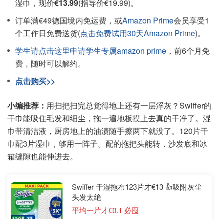
湿巾，现价
€13.99
(指导价€19.99)。
订单满€49德国境内免运费，或
Amazon Prime
会员享受1
个工作日免费送货(
点击免费试用30天Amazon Prime
)。
学生请点击这里申请学生专属amazon prime
，前6个月免
费，随时可以解约。
点击购买>>
小编推荐：
用扫把扫完总觉得地上还有一层浮灰？Swiffer的
干巾能吸住毛发和细尘，拖一遍地板摸上去真的干净了。湿
巾带清洁液，厨房地上的油渍随手擦两下就没了。120片干
巾配3片湿巾，够用一阵子。配的拖把头能转，沙发底和冰
箱缝隙也能伸进去。
Swiffer 干湿拖布123片才€13 👍吸附灰尘
头发太绝
平均一片才€0.1 必囤