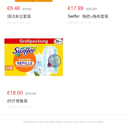
€9.46
€17.99
€9.95
€20.99
清洁灰尘套装
Swiffer
拖把+拖布套装
@dealmoon.de
@dealmoon.de
€18.00
€19.99
25片替换装
@dealmoon.de
Dealmoon may be paid when users buy items via our links.