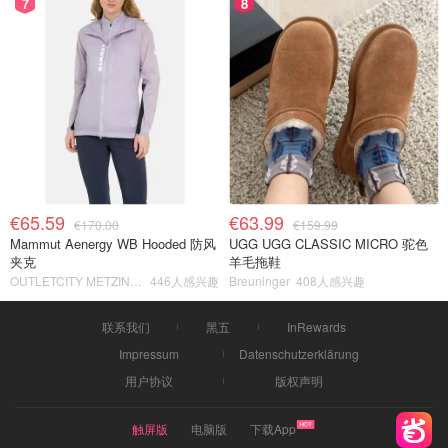
7
8
€65.59
€63.99
€170.00
€159.99
Mammut Aenergy WB Hooded 防风
UGG UGG CLASSIC MICRO 驼色
夹克
羊毛拖鞋
OUTLETCITY METZINGEN
446人感兴趣
Breuninger
408人感兴趣
联系我们
黑五
InRewards
Impressum
Datenschutzerklärung
用户协议
版权声明
触屏版
电脑版
下载App