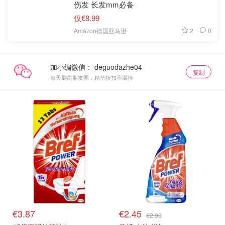
伤发 长发mm必备
仅€8.99
2
0
Amazon德国亚马逊
加小编微信：
复制
每天刷刷朋友圈，精华折扣不漏掉
€3.87
€2.45
€2.99