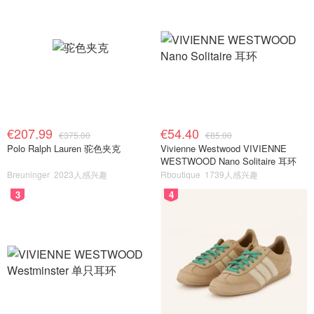
€207.99
€54.40
€375.00
€85.00
Polo Ralph Lauren 驼色夹克
Vivienne Westwood VIVIENNE
WESTWOOD Nano Solitaire 耳环
Breuninger
2023人感兴趣
Rboutique
1739人感兴趣
3
4