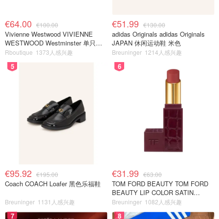
€64.00
€51.99
€100.00
€130.00
Vivienne Westwood VIVIENNE
adidas Originals adidas Originals
WESTWOOD Westminster 单只耳
JAPAN 休闲运动鞋 米色
环
Rboutique
1373人感兴趣
Breuninger
1214人感兴趣
5
6
€95.92
€31.99
€195.00
€63.00
Coach COACH Loafer 黑色乐福鞋
TOM FORD BEAUTY TOM FORD
BEAUTY LIP COLOR SATIN
MATTE 裸玫瑰口红
Breuninger
1131人感兴趣
Breuninger
1082人感兴趣
7
8