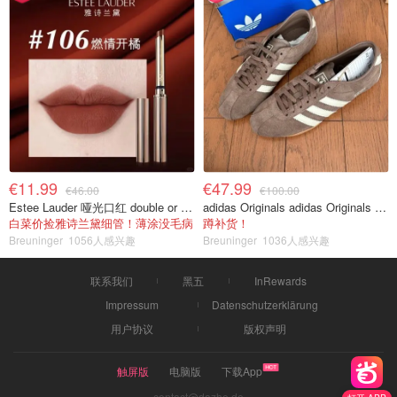
€11.99
€47.99
€46.00
€100.00
Estee Lauder 哑光口红 double or nothing色号
adidas Originals adidas Originals TOKYO 复古休闲鞋 深棕色
白菜价捡雅诗兰黛细管！薄涂没毛病
蹲补货！
Breuninger
1056人感兴趣
Breuninger
1036人感兴趣
联系我们
黑五
InRewards
Impressum
Datenschutzerklärung
用户协议
版权声明
触屏版
电脑版
下载App
contact@dazhe.de