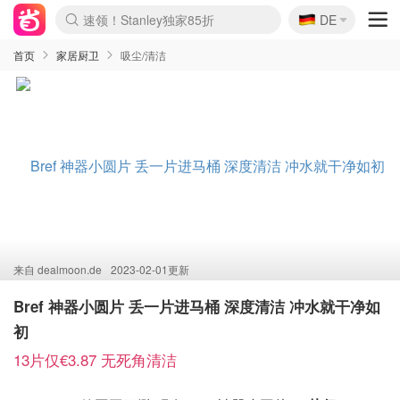
🇩🇪
速领！Stanley独家85折
DE
Boticinal 夏促开抢！
4折！lulu周四疯狂上新
还没结束！&OtherStories大促
Joybuy变相75折 随时失效
疑似霸哥！Camper额外叠85折
Zalando 奥莱闪促！每日更新
Moncler反季囤！5折起+叠9折
Coach Brooklyn仅€192
首页
家居厨卫
吸尘/清洁
来自
dealmoon.de
2023-02-01更新
Bref 神器小圆片 丢一片进马桶 深度清洁 冲水就干净如
初
13片仅€3.87 无死角清洁