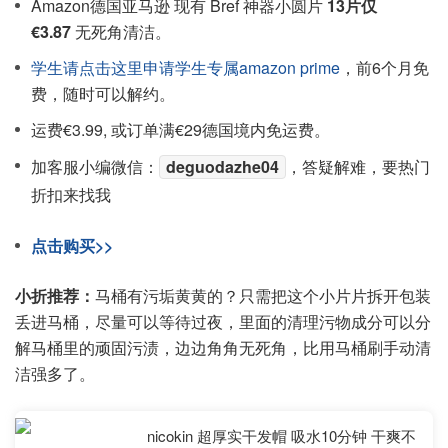
Amazon德国亚马逊 现有 Bref 神器小圆片
13片仅
€3.87
无死角清洁。
学生请点击这里申请学生专属amazon prime
，前6个月免
费，随时可以解约。
运费€3.99, 或订单满€29德国境内免运费。
加客服小编微信：
deguodazhe04
，答疑解难，要热门
折扣来找我
点击购买>>
小折推荐：
马桶有污垢黄黄的？只需把这个小片片拆开包装
丢进马桶，尽量可以等待过夜，里面的清理污物成分可以分
解马桶里的顽固污渍，边边角角无死角，比用马桶刷手动清
洁强多了。
nicokin 超厚实干发帽 吸水10分钟 干爽不