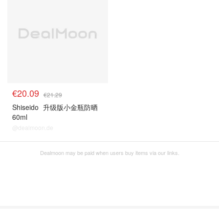
€20.09
€21.29
Shiseido
升级版小金瓶防晒
60ml
@dealmoon.de
Dealmoon may be paid when users buy items via our links.