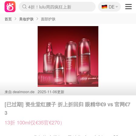
🇩🇪
4折！lulu周四疯狂上新
DE
Boticinal 夏促开抢！
还没结束！&OtherStories大促
Joybuy变相75折 随时失效
速领！Stanley独家85折
疑似霸哥！Camper额外叠85折
Zalando 奥莱闪促！每日更新
Moncler反季囤！5折起+叠9折
Coach Brooklyn仅€192
首页
美妆护肤
面部护肤
来自
dealmoon.de
2025-11-06更新
[已过期] 资生堂红腰子 折上折回归 眼精华€9 vs 官网€7
3
13折 100ml仅€35官€270）