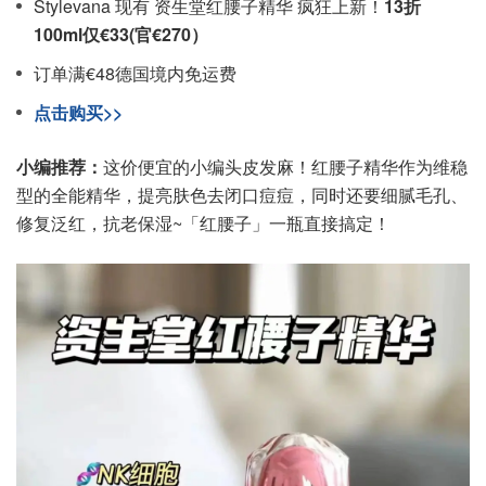
Stylevana 现有 资生堂红腰子精华 疯狂上新！
13折
100ml仅€33(官€270）
订单满€48德国境内免运费
点击购买>>
小编推荐：
这价便宜的小编头皮发麻！红腰子精华作为维稳
型的全能精华，提亮肤色去闭口痘痘，同时还要细腻毛孔、
修复泛红，抗老保湿~「红腰子」一瓶直接搞定！