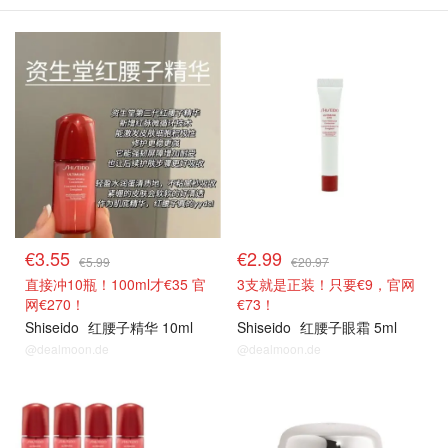
€3.55
€2.99
€5.99
€20.97
直接冲10瓶！100ml才€35 官
3支就是正装！只要€9，官网
网€270！
€73！
Shiseido
红腰子精华 10ml
Shiseido
红腰子眼霜 5ml
@dealmoon.de
@dealmoon.de