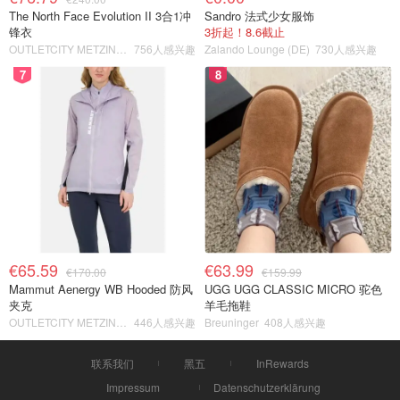
The North Face Evolution II 3合1冲
Sandro 法式少女服饰
锋衣
3折起！8.6截止
OUTLETCITY METZINGEN
756人感兴趣
Zalando Lounge (DE)
730人感兴趣
7
8
€65.59
€63.99
€170.00
€159.99
Mammut Aenergy WB Hooded 防风
UGG UGG CLASSIC MICRO 驼色
夹克
羊毛拖鞋
OUTLETCITY METZINGEN
446人感兴趣
Breuninger
408人感兴趣
联系我们
黑五
InRewards
Impressum
Datenschutzerklärung