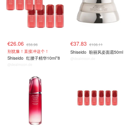
€26.06
€37.83
€56.96
€106.11
别犹豫！直接冲这个！
Shiseido
盼丽风姿面霜50ml
Shiseido
红腰子精华10ml*8
@dealmoon.de
@dealmoon.de