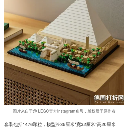
图片来自于@ LEGO官方Instagram账号，版权属于原作者
套装包括1476颗粒，模型长35厘米*宽32厘米*高20厘米，