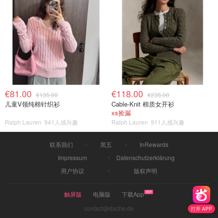
€81.00
€118.00
€135.00
€235.00
儿童V领纯棉针织衫
Cable-Knit 棉质女开衫
xs捡漏
Ralph Lauren
941人感兴趣
Ralph Lauren
911人感兴趣
联系我们
黑五
InRewards
Impressum
Datenschutzerklärung
用户协议
版权声明
触屏版
电脑版
下载App
contact@dazhe.de
打开 APP