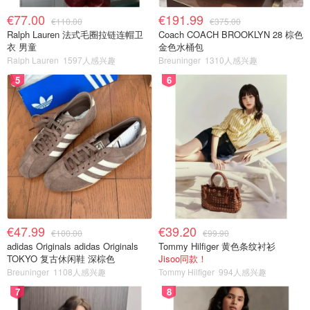
€77.00
€191.99
€110.00
€375.00
Ralph Lauren 法式毛圈拉链连帽卫
Coach COACH BROOKLYN 28 棕色
衣 男童
金色水桶包
Ralph Lauren
1597人感兴趣
Breuninger
1310人感兴趣
5
6
€47.99
€39.20
€100.00
€99.90
adidas Originals adidas Originals
Tommy Hilfiger 黄色条纹衬衫
TOKYO 复古休闲鞋 深棕色
Jisoo同款！
Breuninger
1108人感兴趣
Tommy Hilfiger
994人感兴趣
7
8