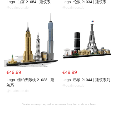
Lego
白宫 21054 | 建筑系
Lego
伦敦 21034 | 建筑系
@dealmoon.de
@dealmoon.de
€49.99
€49.99
Lego
纽约天际线 21028 | 建
Lego
巴黎 21044 | 建筑系列
筑系
@dealmoon.de
@dealmoon.de
Dealmoon may be paid when users buy items via our links.