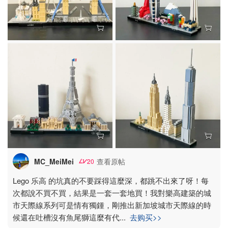
MC_MeiMei
查看原帖
20
Lego 乐高 的坑真的不要踩得這麼深，都跳不出來了呀！每
次都說不買不買，結果是一套一套地買！我對樂高建築的城
市天際線系列可是情有獨鍾，剛推出新加坡城市天際線的時
候還在吐槽沒有魚尾獅這麼有代
...
去购买>>