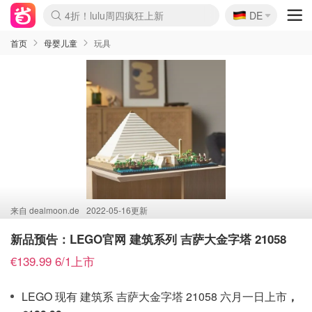
🇩🇪
4折！lulu周四疯狂上新
DE
Boticinal 夏促开抢！
还没结束！&OtherStories大促
Joybuy变相75折 随时失效
速领！Stanley独家85折
疑似霸哥！Camper额外叠85折
Zalando 奥莱闪促！每日更新
Moncler反季囤！5折起+叠9折
Coach Brooklyn仅€192
首页
母婴儿童
玩具
来自
dealmoon.de
2022-05-16更新
新品预告：LEGO官网 建筑系列 吉萨大金字塔 21058
€139.99 6/1上市
LEGO 现有 建筑系 吉萨大金字塔 21058 六月一日上市
，