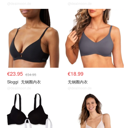
@dealmoon.de
@dealmoon.de
€23.95
€18.99
€34.95
Sloggi
无钢圈内衣
无钢圈内衣
@dealmoon.de
@dealmoon.de