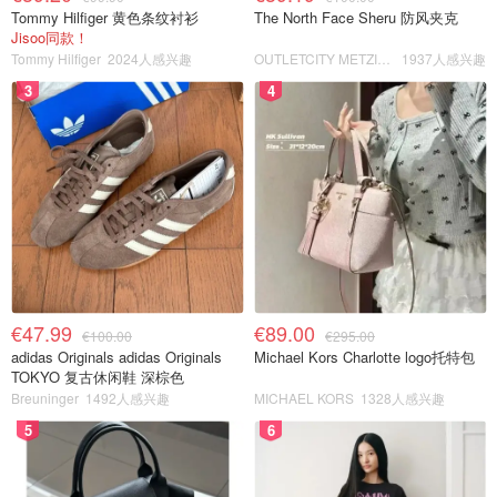
Tommy Hilfiger 黄色条纹衬衫
The North Face Sheru 防风夹克
Jisoo同款！
Tommy Hilfiger
2024人感兴趣
OUTLETCITY METZINGEN
1937人感兴趣
3
4
€47.99
€89.00
€100.00
€295.00
adidas Originals adidas Originals
Michael Kors Charlotte logo托特包
TOKYO 复古休闲鞋 深棕色
Breuninger
1492人感兴趣
MICHAEL KORS
1328人感兴趣
5
6