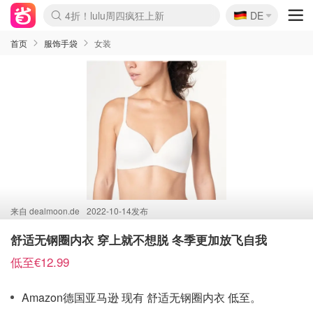
🇩🇪
4折！lulu周四疯狂上新
DE
Boticinal 夏促开抢！
还没结束！&OtherStories大促
Joybuy变相75折 随时失效
速领！Stanley独家85折
疑似霸哥！Camper额外叠85折
Zalando 奥莱闪促！每日更新
Moncler反季囤！5折起+叠9折
Coach Brooklyn仅€192
首页
服饰手袋
女装
来自
dealmoon.de
2022-10-14发布
舒适无钢圈内衣 穿上就不想脱 冬季更加放飞自我
低至€12.99
Amazon德国亚马逊 现有 舒适无钢圈内衣 低至。