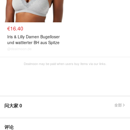
€16.40
Iris & Lilly Damen Bugelloser
und wattierter BH aus Spitze
@dealmoon.de
Dealmoon may be paid when users buy items via our links.
问大家
0
全部
评论