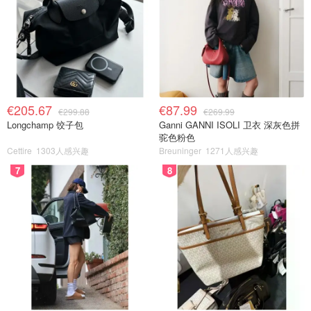
€205.67
€87.99
€299.88
€269.99
Longchamp 饺子包
Ganni GANNI ISOLI 卫衣 深灰色拼
驼色粉色
Cettire
1303人感兴趣
Breuninger
1271人感兴趣
7
8