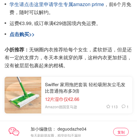
学生请点击这里申请学生专属amazon prime
，前6个月免
费，随时可以解约。
运费€3.99, 或订单满€29德国境内免运费。
点击购买>>
小折推荐：
无钢圈内衣推荐给每个女生，柔软舒适，但是还
有一定的支撑力，冬天本来就穿的厚，这种内衣更加舒适，
没有被层层包裹起来的柑橘。
Swiffer 家用拖把套装 轻松吸附灰尘毛发
比普通拖布多3倍
12片湿巾仅€2.66
113
1
Amazon德国亚马逊
加小编微信：
复制
每天刷刷朋友圈，精华折扣不漏掉