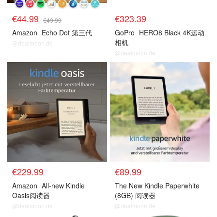
€44.99
€323.39
€49.99
Amazon
Echo Dot 第三代
GoPro
HERO8 Black 4K运动
相机
@dealmoon.de
@dealmoon.de
今日推荐
今日推荐
€229.99
€89.99
Amazon
All-new Kindle
The New Kindle Paperwhite
Oasis阅读器
(8GB) 阅读器
@dealmoon.de
@dealmoon.de