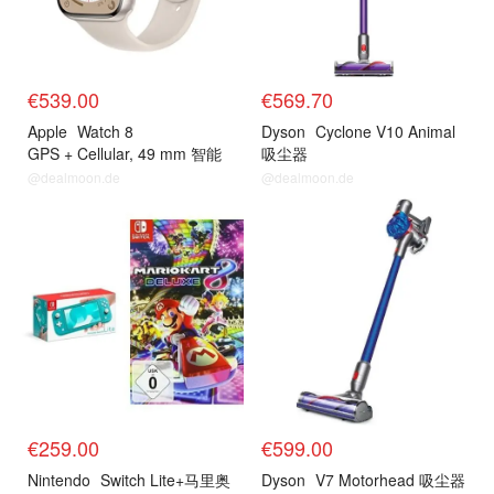
€539.00
€569.70
Apple
Watch 8
Dyson
Cyclone V10 Animal
GPS + Cellular, 49 mm 智能
吸尘器
手表
@dealmoon.de
@dealmoon.de
今日推荐
预测
€259.00
€599.00
Nintendo
Switch Lite+马里奥
Dyson
V7 Motorhead 吸尘器