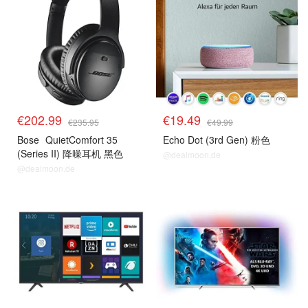
€202.99
€19.49
€235.95
€49.99
Bose
QuietComfort 35
Echo Dot (3rd Gen) 粉色
(Series II) 降噪耳机 黑色
@dealmoon.de
@dealmoon.de
预测
预测