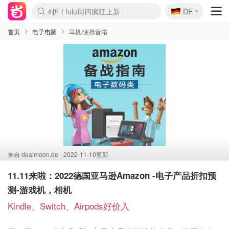
🇩🇪
4折！lulu周四疯狂上新
DE
Boticinal 夏促开抢！
还没结束！&OtherStories大促
Joybuy变相75折 随时失效
速领！Stanley独家85折
疑似霸哥！Camper额外叠85折
Zalando 奥莱闪促！每日更新
Moncler反季囤！5折起+叠9折
Coach Brooklyn仅€192
首页
电子电脑
耳机/便携音箱
来自
dealmoon.de
2022-11-10更新
11.11来啦：2022德国亚马逊Amazon -电子产品折扣预
测-游戏机，相机
Kindle、Switch、Airpods好价入