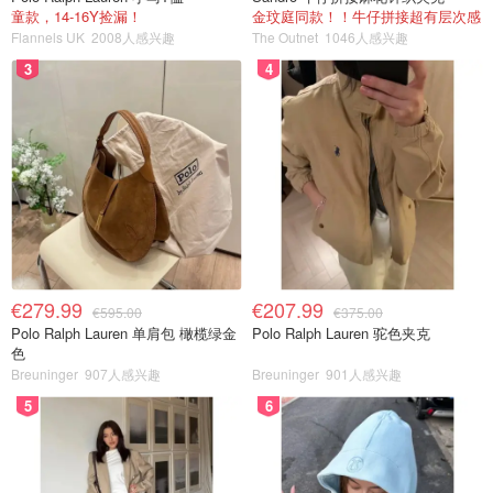
童款，14-16Y捡漏！
金玟庭同款！！牛仔拼接超有层次感
Flannels UK
2008人感兴趣
The Outnet
1046人感兴趣
3
4
€279.99
€207.99
€595.00
€375.00
Polo Ralph Lauren 单肩包 橄榄绿金
Polo Ralph Lauren 驼色夹克
色
Breuninger
907人感兴趣
Breuninger
901人感兴趣
5
6