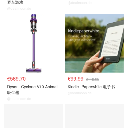
赛车游戏
@dealmoon.de
@dealmoon.de
预测
预测
€569.70
€99.99
€115.58
Dyson
Cyclone V10 Animal
Kindle
Paperwhite 电子书
吸尘器
@dealmoon.de
@dealmoon.de
预测
预测