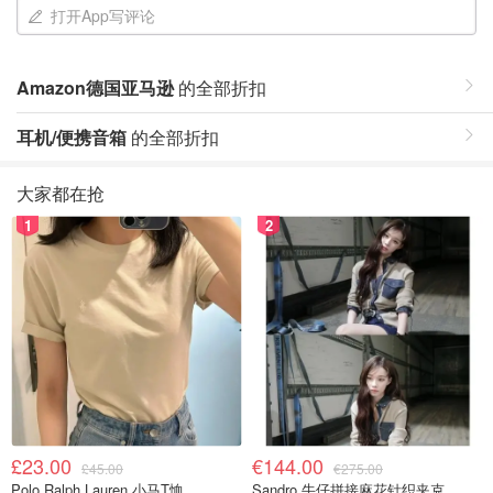
打开App写评论
Amazon德国亚马逊
的全部折扣
耳机/便携音箱
的全部折扣
大家都在抢
1
2
£23.00
€144.00
£45.00
€275.00
Polo Ralph Lauren 小马T恤
Sandro 牛仔拼接麻花针织夹克