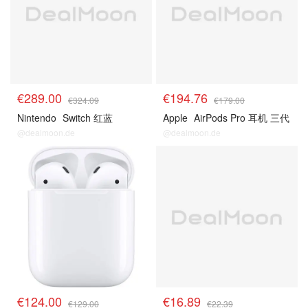
€289.00
€194.76
€324.09
€179.00
Nintendo
Switch 红蓝
Apple
AirPods Pro 耳机 三代
@dealmoon.de
@dealmoon.de
预测
预测
€124.00
€16.89
€129.00
€22.39