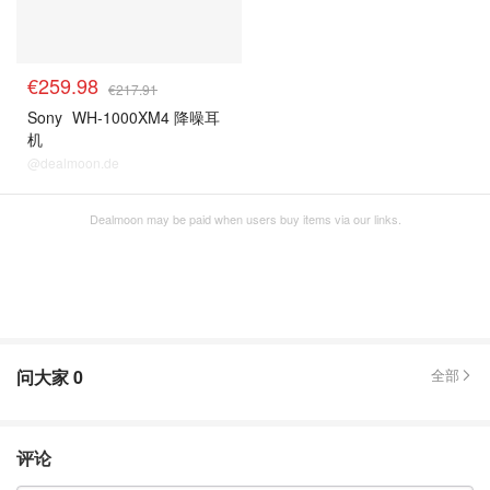
€259.98
€217.91
Sony
WH-1000XM4 降噪耳
机
@dealmoon.de
Dealmoon may be paid when users buy items via our links.
问大家
0
全部
评论