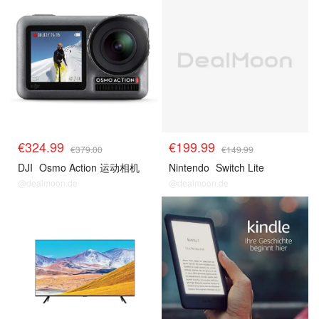
€324.99
€199.99
€379.00
€149.99
DJI
Osmo Action 运动相机
Nintendo
Switch Lite
@dealmoon.de
@dealmoon.de
预测
预测