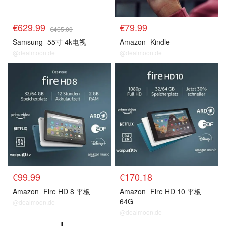
€629.99
€79.99
€465.00
Samsung
55寸 4k电视
Amazon
Kindle
@dealmoon.de
@dealmoon.de
预测
预测
€99.99
€170.18
Amazon
Fire HD 8 平板
Amazon
Fire HD 10 平板
64G
@dealmoon.de
@dealmoon.de