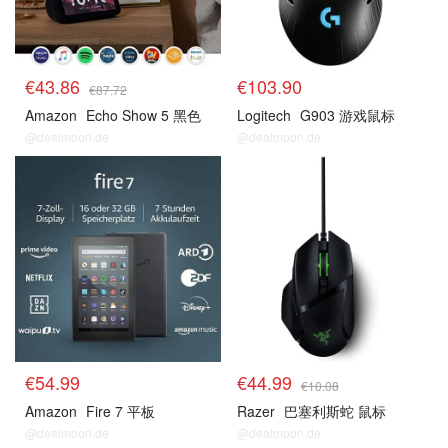
€43.86
€103.90
€87.72
Amazon
Echo Show 5 黑色
Logitech
G903 游戏鼠标
@dealmoon.de
@dealmoon.de
预测
预测
€54.99
€44.99
€10.08
Amazon
Fire 7 平板
Razer
巴塞利斯蛇 鼠标
@dealmoon.de
@dealmoon.de