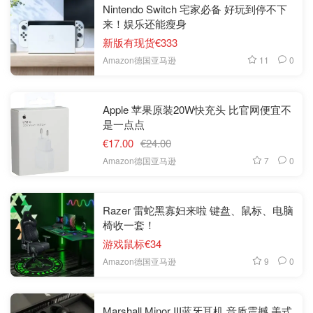
Nintendo Switch 宅家必备 好玩到停不下
来！娱乐还能瘦身
新版有现货€333
11
0
Amazon德国亚马逊
Apple 苹果原装20W快充头 比官网便宜不
是一点点
€17.00
€24.00
7
0
Amazon德国亚马逊
Razer 雷蛇黑寡妇来啦 键盘、鼠标、电脑
椅收一套！
游戏鼠标€34
9
0
Amazon德国亚马逊
Marshall Minor III蓝牙耳机 音质震撼 美式