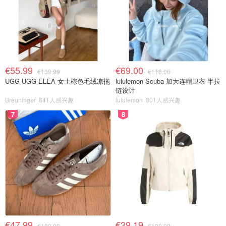
€55.99
€69.00
€139.99
€118.00
UGG UGG ELEA 女士棕色毛绒凉拖
lululemon Scuba 加大连帽卫衣 半拉
链设计
Breuninger
841人感兴趣
lululemon
801人感兴趣
7
8
€47.99
€39.19
€100.00
€100.00