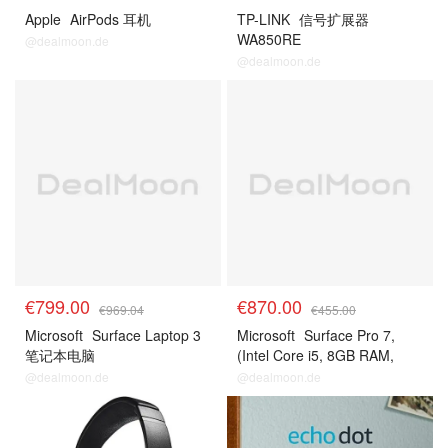
Apple
AirPods 耳机
TP-LINK
信号扩展器
WA850RE
@dealmoon.de
@dealmoon.de
预测
预测
€799.00
€870.00
€969.04
€455.00
Microsoft
Surface Laptop 3
Microsoft
Surface Pro 7,
笔记本电脑
(Intel Core i5, 8GB RAM,
128GB SSD）
@dealmoon.de
@dealmoon.de
预测
预测