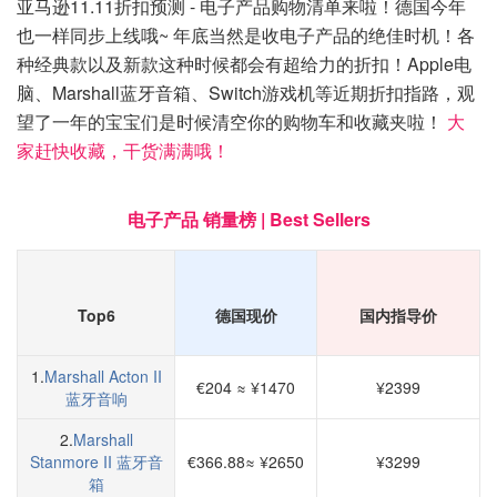
亚马逊11.11折扣预测 - 电子产品购物清单来啦！德国今年
也一样同步上线哦~ 年底当然是收电子产品的绝佳时机！各
种经典款以及新款这种时候都会有超给力的折扣！Apple电
脑、Marshall蓝牙音箱、Switch游戏机等近期折扣指路，观
望了一年的宝宝们是时候清空你的购物车和收藏夹啦！
大
家赶快收藏，干货满满哦！
电子产品 销量榜 | Best Sellers
Top6
德国现价
国内指导价
1.
Marshall Acton II
€204 ≈ ¥1470
¥2399
蓝牙音响
2.
Marshall
Stanmore II 蓝牙音
€366.88≈ ¥2650
¥3299
箱