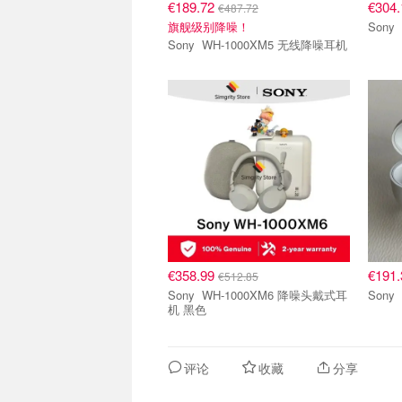
€189.72
€304
€487.72
旗舰级别降噪！
Sony WH-1000XM5 无线降噪耳机
€358.99
€191
€512.85
Sony WH-1000XM6 降噪头戴式耳
机 黑色
评论
收藏
分享