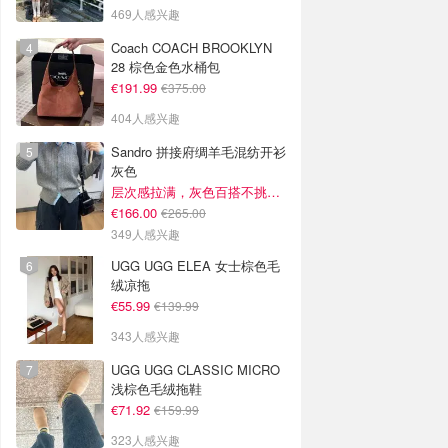
469人感兴趣
Coach COACH BROOKLYN
28 棕色金色水桶包
€191.99
€375.00
404人感兴趣
Sandro 拼接府绸羊毛混纺开衫
灰色
层次感拉满，灰色百搭不挑人~
€166.00
€265.00
349人感兴趣
UGG UGG ELEA 女士棕色毛
绒凉拖
€55.99
€139.99
343人感兴趣
UGG UGG CLASSIC MICRO
浅棕色毛绒拖鞋
€71.92
€159.99
323人感兴趣