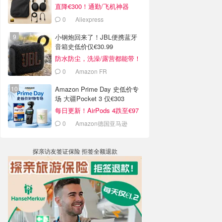
直降€300！通勤/飞机神器
0
Aliexpress
小钢炮回来了！JBL便携蓝牙
音箱史低价仅€30.99
防水防尘，洗澡/露营都能带！
0
Amazon FR
Amazon Prime Day 史低价专
场 大疆Pocket 3 仅€303
每日更新！AirPods 4跌至€97
0
Amazon德国亚马逊
探亲访友签证保险 拒签全额退款