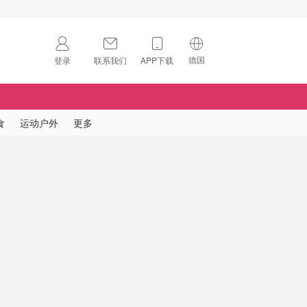
德国
登录
联系我们
APP下载
🇺🇸
美国
🇨🇳
中国
食
运动户外
更多
🇨🇦
加拿大
扫码下载 App
🇬🇧
英国
Download on the
App Store
🇩🇪
德国
Download the
Android App
🇫🇷
法国
🇮🇹
意大利
🇦🇺
澳洲