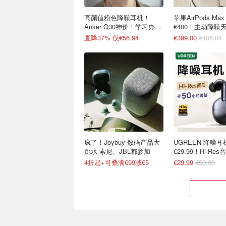
高颜值粉色降噪耳机！
苹果AirPods Ma
Anker Q30神价！学习办公
€400！主动降噪
都好用
直降37% 仅€56.94
€399.00
€406.04
疯了！Joybuy 数码产品大
UGREEN 降噪耳
跳水 索尼、JBL都参加
€29.99！Hi-Res
时续航
4折起+可叠满€99减€5
€29.99
€50.83