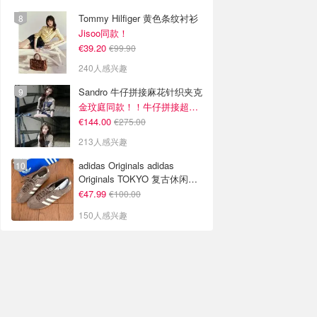
Tommy Hilfiger 黄色条纹衬衫
Jisoo同款！
€39.20
€99.90
240人感兴趣
Sandro 牛仔拼接麻花针织夹克
金玟庭同款！！牛仔拼接超有层次感
€144.00
€275.00
213人感兴趣
adidas Originals adidas
Originals TOKYO 复古休闲鞋
深棕色
€47.99
€100.00
150人感兴趣