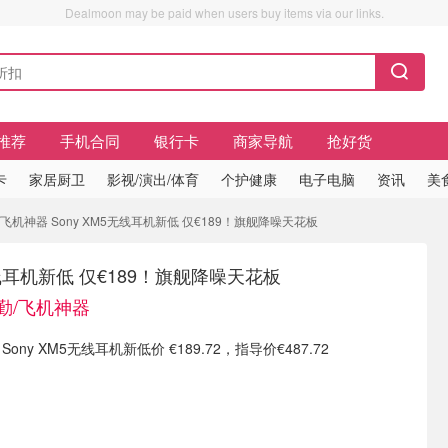
Dealmoon may be paid when users buy items via our links.
推荐
手机合同
银行卡
商家导航
抢好货
卡
家居厨卫
影视/演出/体育
个护健康
电子电脑
资讯
美
/飞机神器 Sony XM5无线耳机新低 仅€189！旗舰降噪天花板
无线耳机新低 仅€189！旗舰降噪天花板
通勤/飞机神器
 现有 Sony XM5无线耳机新低价 €189.72，指导价€487.72