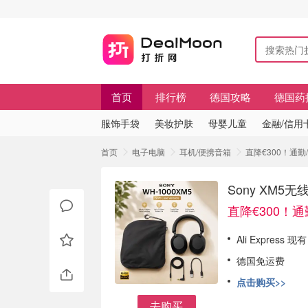
首页
排行榜
德国攻略
德国药
服饰手袋
美妆护肤
母婴儿童
金融/信用
首页
电子电脑
耳机/便携音箱
直降€300！通勤
Sony XM5
直降€300！
Ali Express
德国免运费
点击购买>>
去购买