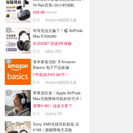
Hi-Res音质+50小时续航
€29.99
€50.83
0
Amazon德国亚马逊
等等党这次赢了！🎧 AirPods
Max不到€290
折后€287 还送2年保修
0
eBay (DE)
资本家落泪价 🥬Amazon
Basics 电子产品捡漏
7号电池才€0.26/节！
0
Amazon德国亚马逊
苹果党狂喜！Apple AirPods
Max无线降噪耳机好价可冲！
直降€180！这波太香了
0
Joybuy DE
Sony XM5无线耳机新低 仅
€189！旗舰降噪天花板