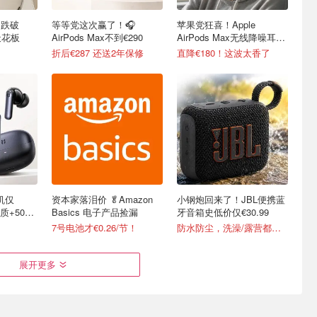
x 跌破
等等党这次赢了！🎧
苹果党狂喜！Apple
天花板
AirPods Max不到€290
AirPods Max无线降噪耳机
好价可冲！
折后€287 还送2年保修
直降€180！这波太香了
机仅
资本家落泪价 🥬Amazon
小钢炮回来了！JBL便携蓝
音质+50小
Basics 电子产品捡漏
牙音箱史低价仅€30.99
7号电池才€0.26/节！
防水防尘，洗澡/露营都能带！
展开更多