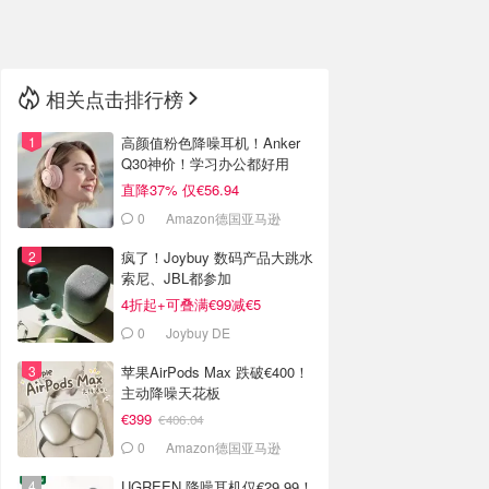
🇳🇿
新西兰
相关点击排行榜
高颜值粉色降噪耳机！Anker
Q30神价！学习办公都好用
直降37% 仅€56.94
0
Amazon德国亚马逊
疯了！Joybuy 数码产品大跳水
索尼、JBL都参加
4折起+可叠满€99减€5
0
Joybuy DE
苹果AirPods Max 跌破€400！
主动降噪天花板
€399
€406.04
0
Amazon德国亚马逊
UGREEN 降噪耳机仅€29.99！