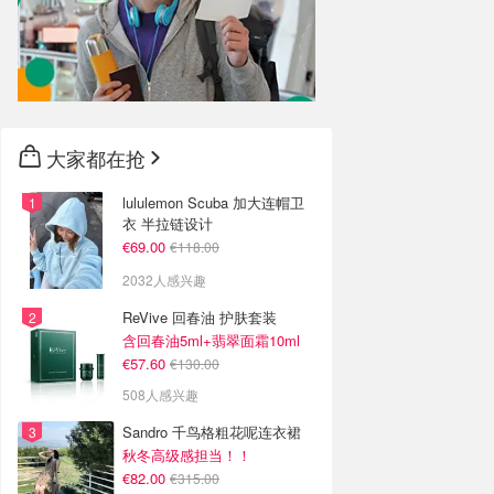
大家都在抢
lululemon Scuba 加大连帽卫
衣 半拉链设计
€69.00
€118.00
2032人感兴趣
ReVive 回春油 护肤套装
含回春油5ml+翡翠面霜10ml
€57.60
€130.00
508人感兴趣
Sandro 千鸟格粗花呢连衣裙
秋冬高级感担当！！
€82.00
€315.00