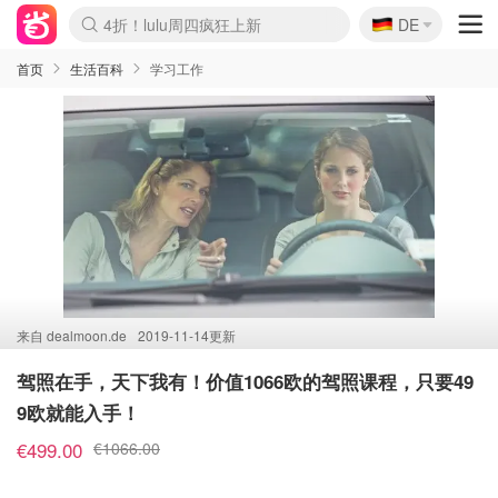
🇩🇪
4折！lulu周四疯狂上新
DE
Boticinal 夏促开抢！
还没结束！&OtherStories大促
Joybuy变相75折 随时失效
速领！Stanley独家85折
疑似霸哥！Camper额外叠85折
Zalando 奥莱闪促！每日更新
Moncler反季囤！5折起+叠9折
Coach Brooklyn仅€192
首页
生活百科
学习工作
来自
dealmoon.de
2019-11-14更新
驾照在手，天下我有！价值1066欧的驾照课程，只要49
9欧就能入手！
€499.00
€1066.00