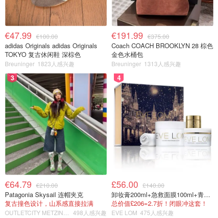
€47.99
€191.99
€100.00
€375.00
adidas Originals adidas Originals
Coach COACH BROOKLYN 28 棕色
TOKYO 复古休闲鞋 深棕色
金色水桶包
Breuninger
1823人感兴趣
Breuninger
1313人感兴趣
3
4
€64.79
£56.00
€210.00
£140.00
Patagonia Skysail 连帽夹克
卸妆膏200ml+急救面膜100ml+青春面霜15ml
复古撞色设计，山系感直接拉满
总价值£206=2.7折！闭眼冲这套！
OUTLETCITY METZINGEN
498人感兴趣
EVE LOM
475人感兴趣