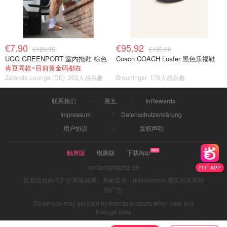
€7.90
€95.92
€129.95
€195.00
UGG GREENPORT 室内拖鞋 棕色
Coach COACH Loafer 黑色乐福鞋
肯豆同款~目前黄金码都在
Zalando Lounge (DE)
202人感兴趣
Breuninger
176人感兴趣
联系我们
黑五
InRewards
Impressum
Datenschutzerklärung
用户协议
版权声明
触屏版
电脑版
下载App
contact@dazhe.de
打开 APP
页面信息由用户分享或品牌、商家提供，由Dealmoon核实后发布折
扣广告
Dealmoon may get paid by brands or deals when user buy
through links