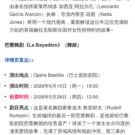
由著名指挥家莱昂纳多·加西亚·阿拉尔孔（Leonardo
García Alarcón）执棒，导演内蒂亚·琼斯（Netia
Jones）将用一个现代视角，重新解读这位年迈但充满权
力欲的英雄赫拉克勒斯在面对女性拒绝时的故事~
芭蕾舞剧《La Bayadère》（舞姬）
详情页直达>>
演出地点：
Opéra Bastille（巴士底歌剧院）
演出时间：
2026年6月15日（周一）19:30
抢票时间：
2026年5月28日（周四）12:00
剧目亮点：
这是著名舞蹈家鲁道夫·努里耶夫（Rudolf
Nureyev）生前编排的最后一部芭蕾舞剧，是他留给巴黎
歌剧院芭蕾舞团的珍贵遗产！讲述了一个发生在古印度的
凄美爱情故事，充满了异域风情和戏剧冲突。第三幕的