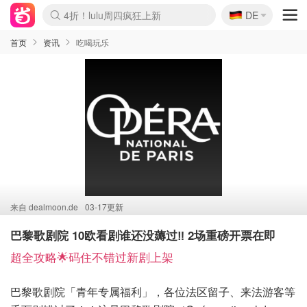
🇩🇪
4折！lulu周四疯狂上新
DE
Boticinal 夏促开抢！
还没结束！&OtherStories大促
Joybuy变相75折 随时失效
速领！Stanley独家85折
疑似霸哥！Camper额外叠85折
Zalando 奥莱闪促！每日更新
Moncler反季囤！5折起+叠9折
Coach Brooklyn仅€192
首页
资讯
吃喝玩乐
来自
dealmoon.de
03-17更新
巴黎歌剧院 10欧看剧谁还没薅过‼️ 2场重磅开票在即
超全攻略🌟码住不错过新剧上架
巴黎歌剧院「青年专属福利」，各位法区留子、来法游客等