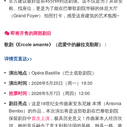
官方建议最好提前45分钟到达剧场。这不仅是为了从容安
检、找座位，更是为了能在巴黎歌剧院华丽的休息大厅
（Grand Foyer） 拍照打卡，感受这座建筑的艺术氛围~
🎭 即将开售的两部剧目
歌剧《Ercole amante》（恋爱中的赫拉克勒斯）：
详情页直达>>
演出地点：
Opéra Bastille（巴士底歌剧院）
演出时间：
2026年5月25日（周一）19:30
抢票时间：
2026年5月7日（周四）12:00
剧目亮点：
这是18世纪女作曲家安东尼娅·本博（Antonia
Bembo）的作品，本次演出将是这部歌剧在巴黎歌剧院
保留剧目中
首次上演
，极具历史意义！作曲家本人经历坎
坷，她的音乐融合了意大利和法国的风格，独具一格。将