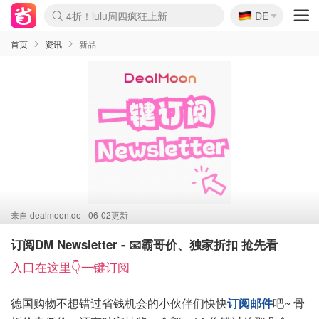
🇩🇪
4折！lulu周四疯狂上新
DE
Boticinal 夏促开抢！
还没结束！&OtherStories大促
Joybuy变相75折 随时失效
速领！Stanley独家85折
疑似霸哥！Camper额外叠85折
Zalando 奥莱闪促！每日更新
Moncler反季囤！5折起+叠9折
Coach Brooklyn仅€192
首页
资讯
新品
来自
dealmoon.de
06-02更新
订阅DM Newsletter - 📧霸哥价、独家折扣 抢先看
入口在这里👇一键订阅
德国购物不想错过省钱机会的小伙伴们快快
订阅邮件
吧~ 骨