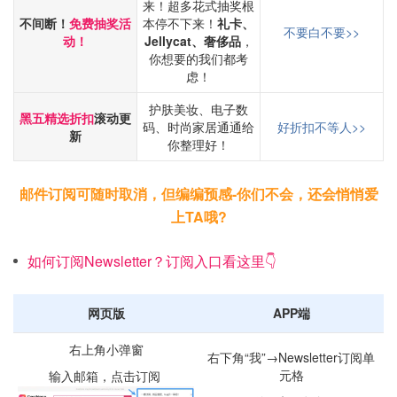
来！超多花式抽奖根
不间断！
免费抽奖活
本停不下来！
礼卡、
不要白不要>>
动！
Jellycat、奢侈品
，
你想要的我们都考
虑！
护肤美妆、电子数
黑五精选折扣
滚动更
码、时尚家居通通给
好折扣不等人>>
新
你整理好！
邮件订阅可随时取消，但编编预感-你们不会，还会悄悄爱
上TA哦?
如何订阅Newsletter？订阅入口看这里👇
网页版
APP端
右上角小弹窗
右下角“我”→Newsletter订阅单
元格
输入邮箱，点击订阅