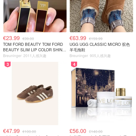
€23.99
€63.99
€39.00
€159.99
TOM FORD BEAUTY TOM FORD
UGG UGG CLASSIC MICRO 驼色
BEAUTY SLIM LIP COLOR SHINE
羊毛拖鞋
口红 open back色
Breuninger
2011人感兴趣
Breuninger
905人感兴趣
3
4
€47.99
£56.00
€100.00
£140.00