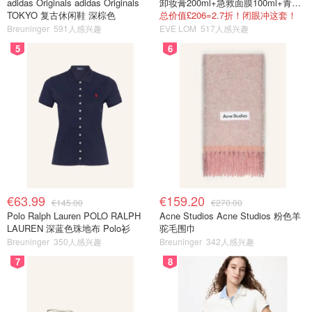
adidas Originals adidas Originals
卸妆膏200ml+急救面膜100ml+青春面霜15ml
TOKYO 复古休闲鞋 深棕色
总价值£206=2.7折！闭眼冲这套！
Breuninger
591人感兴趣
EVE LOM
517人感兴趣
5
6
€63.99
€159.20
€145.00
€270.00
Polo Ralph Lauren POLO RALPH
Acne Studios Acne Studios 粉色羊
LAUREN 深蓝色珠地布 Polo衫
驼毛围巾
Breuninger
350人感兴趣
Breuninger
342人感兴趣
7
8