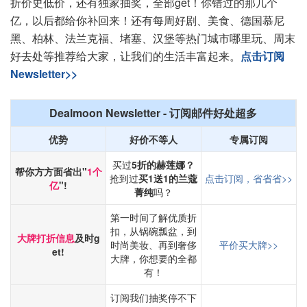
折价史低价，还有独家抽奖，全部get！你错过的那几个
亿，以后都给你补回来！还有每周好剧、美食、德国慕尼
黑、柏林、法兰克福、堵塞、汉堡等热门城市哪里玩、周末
好去处等推荐给大家，让我们的生活丰富起来。
点击订阅
Newsletter>>
Dealmoon Newsletter - 订阅邮件好处超多
优势
好价不等人
专属订阅
买过
5折的赫莲娜？
帮你方方面省出"
1个
抢到过
买1送1的兰蔻
点击订阅，省省省>>
亿
"!
菁纯
吗？
第一时间了解优质折
扣，从锅碗瓢盆，到
大牌打折信息
及时g
时尚美妆、再到奢侈
平价买大牌>>
et!
大牌，你想要的全都
有！
订阅我们抽奖停不下