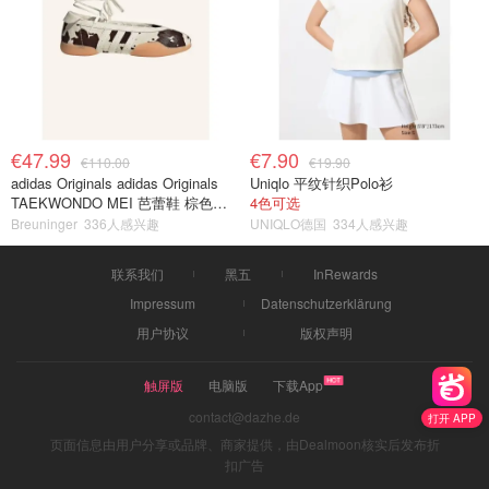
€47.99
€7.90
€110.00
€19.90
adidas Originals adidas Originals
Uniqlo 平纹针织Polo衫
TAEKWONDO MEI 芭蕾鞋 棕色米
4色可选
色
Breuninger
336人感兴趣
UNIQLO德国
334人感兴趣
联系我们
黑五
InRewards
Impressum
Datenschutzerklärung
用户协议
版权声明
触屏版
电脑版
下载App
contact@dazhe.de
打开 APP
页面信息由用户分享或品牌、商家提供，由Dealmoon核实后发布折
扣广告