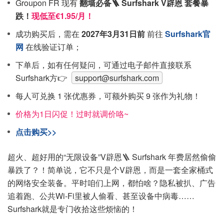
Groupon FR 现有
翻墙必备🪜 Surfshark V辟恩 套餐暴
跌！
现低至€1.95/月！
成功购买后，需在
2027年3月31日前
前往
Surfshark官
网
在线验证订单；
下单后，如有任何疑问，可通过电子邮件直接联系
Surfshark方👉
support@surfshark.com
每人可兑换 1 张优惠券，可额外购买 9 张作为礼物！
价格为1日闪促！过时就调价咯~
点击购买>>
超火、超好用的“无限设备”V辟恩🪜 Surfshark 年费居然偷偷
暴跌了？！简单说，它不只是个V辟恩，而是一套全家桶式
的网络安全装备。平时咱们上网，都怕啥？隐私被扒、广告
追着跑、公共Wi-Fi里被人偷看、甚至设备中病毒……
Surfshark就是专门收拾这些烦恼的！