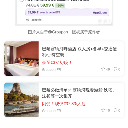
图片来自于@Groupon，版权属于原作者
巴黎塞纳河畔酒店 双人房+含早+交通便
利👉有空调
低至€37/人/晚！
49
0
Groupon FR
巴黎必做清单✅ 塞纳河晚餐游船 铁塔、
法餐等一次集齐
闪促！现仅€37.83/人起
10
0
Groupon FR