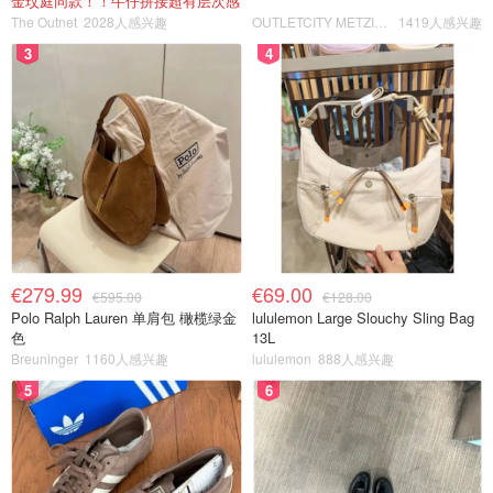
金玟庭同款！！牛仔拼接超有层次感
The Outnet
2028人感兴趣
OUTLETCITY METZINGEN
1419人感兴趣
3
4
€279.99
€69.00
€595.00
€128.00
Polo Ralph Lauren 单肩包 橄榄绿金
lululemon Large Slouchy Sling Bag
色
13L
Breuninger
1160人感兴趣
lululemon
888人感兴趣
5
6