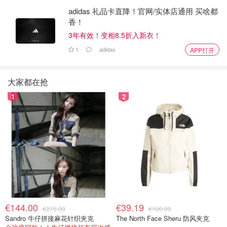
adidas 礼品卡直降！官网/实体店通用 买啥都
香！
3年有效！变相8.5折入新衣！
1
adidas
APP打开
大家都在抢
1
2
€144.00
€39.19
€275.00
€100.00
Sandro 牛仔拼接麻花针织夹克
The North Face Sheru 防风夹克