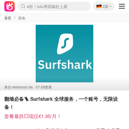
🇩🇪
4折！lulu周四疯狂上新
DE
Boticinal 夏促开抢！
还没结束！&OtherStories大促
Joybuy变相75折 随时失效
速领！Stanley独家85折
疑似霸哥！Camper额外叠85折
Zalando 奥莱闪促！每日更新
Moncler反季囤！5折起+叠9折
Coach Brooklyn仅€192
首页
其他
来自
dealmoon.de
07-28更新
翻墙必备🪜 Surfshark 全球服务，一个账号，无限设
备！
套餐暴跌💥现仅€1.95/月！