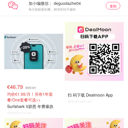
加小编微信：
复制
每天刷刷朋友圈，精华折扣不漏掉
抢券直达
关注我们~
€46.79
€65.01
均价€1.95/月！另有1年套
扫 码下载 Dealmoon App
餐/One套餐可选>>
@dealmoon.de
Surfshark V辟恩 年费暴跌
@dealmoon.de
关注我们~
关注我们~