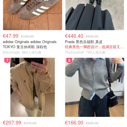
€47.99
€446.40
€100.00
€930.00
adidas Originals adidas Originals
Prada 黑色乐福鞋 真皮
TOKYO 复古休闲鞋 深棕色
经典黑色一脚蹬设计，低调百搭又高级
Breuninger
884人感兴趣
TheDoubleF
795人感兴趣
7
8
€207.99
€166.00
€375.00
€265.00