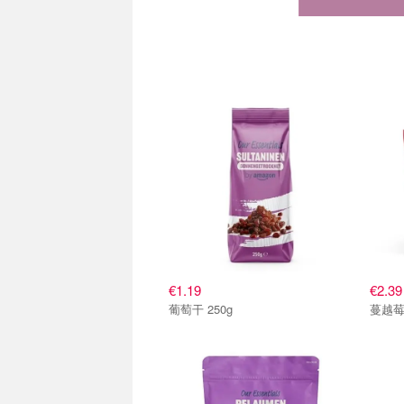
€1.19
€2.39
葡萄干 250g
蔓越