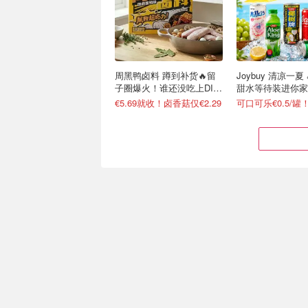
周黑鸭卤料 蹲到补货🔥留
Joybuy 清凉一夏
子圈爆火！谁还没吃上DIY
甜水等待装进你家
卤货
€5.69就收！卤香菇仅€2.29
秒杀价：海底捞 火锅专场
Joybuy 又发券
原味蘸料仅€1/袋
爱他美、Volvic
火锅礼盒€19 (含28cm鸳鸯锅)