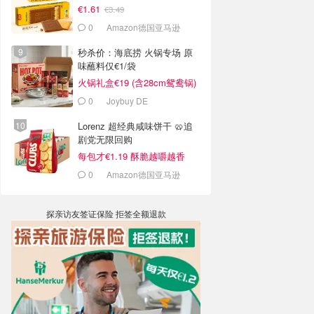
€1.61
€3.49
0
Amazon德国亚马逊
秒杀价：海底捞 火锅专场 原
味蘸料仅€1/袋
火锅礼盒€19 (含28cm鸳鸯锅)
0
Joybuy DE
Lorenz 超经典咸味饼干 🥨追
剧党无限回购
每包才€1.19 酥脆越嚼越香
0
Amazon德国亚马逊
探亲访友签证保险 拒签全额退款