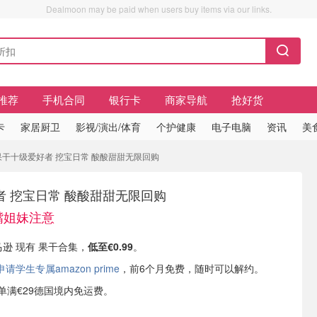
Dealmoon may be paid when users buy items via our links.
推荐
手机合同
银行卡
商家导航
抢好货
卡
家居厨卫
影视/演出/体育
个护健康
电子电脑
资讯
美
意 果干十级爱好者 挖宝日常 酸酸甜甜无限回购
者 挖宝日常 酸酸甜甜无限回购
馋嘴姐妹注意
马逊 现有 果干合集，
低至€0.99
。
学生专属amazon prime
，前6个月免费，随时可以解约。
或订单满€29德国境内免运费。