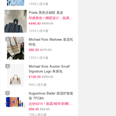
1448人感兴趣
Prada 黑色乐福鞋 真皮
经典黑色一脚蹬设计，低调百搭又高级
€446.40
€930.00
1244人感兴趣
Michael Kors Marlowe 老花托
特包
€80.00
€275.00
1200人感兴趣
Michael Kors Austen Small
Signature Logo 单肩包
€106.00
€350.00
966人感兴趣
Augustinus Bader 保湿护肤套
装 TFC8®
总价€210！面霜/精华/防晒/面膜
€69.45
€92.95
738人感兴趣