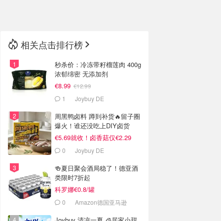
🇳🇿
新西兰
相关点击排行榜
秒杀价：冷冻带籽榴莲肉 400g
浓郁绵密 无添加剂
€8.99
€12.99
1
Joybuy DE
周黑鸭卤料 蹲到补货🔥留子圈
爆火！谁还没吃上DIY卤货
€5.69就收！卤香菇仅€2.29
0
Joybuy DE
🍻夏日聚会酒局稳了！德亚酒
类限时7折起
科罗娜€0.8/罐
0
Amazon德国亚马逊
Joybuy 清凉一夏 🧊居家小甜