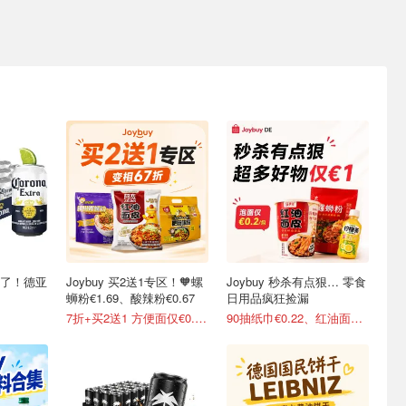
稳了！德亚
Joybuy 买2送1专区！🧡螺
Joybuy 秒杀有点狠… 零食
蛳粉€1.69、酸辣粉€0.67
日用品疯狂捡漏
7折+买2送1 方便面仅€0.47/包
90抽纸巾€0.22、红油面皮€0.99