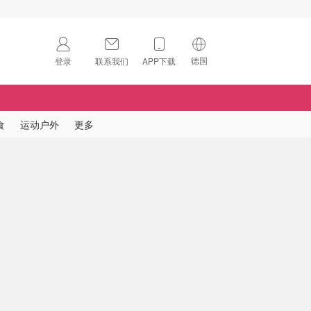
德国
登录
联系我们
APP下载
🇺🇸
美国
🇨🇳
中国
食
运动户外
更多
🇨🇦
加拿大
扫码下载 App
🇬🇧
英国
Download on the
App Store
🇩🇪
德国
Download the
Android App
🇫🇷
法国
🇮🇹
意大利
🇦🇺
澳洲