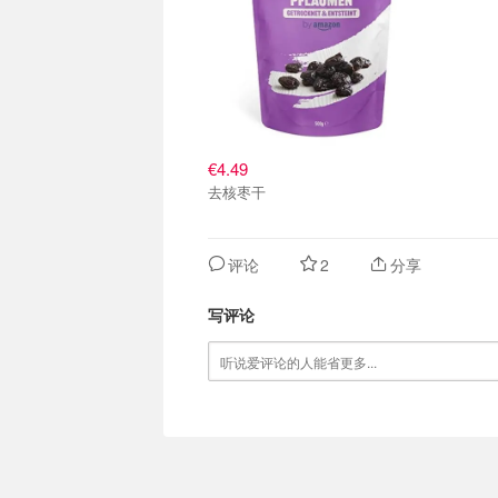
€4.49
去核枣干
评论
2
分享
写评论