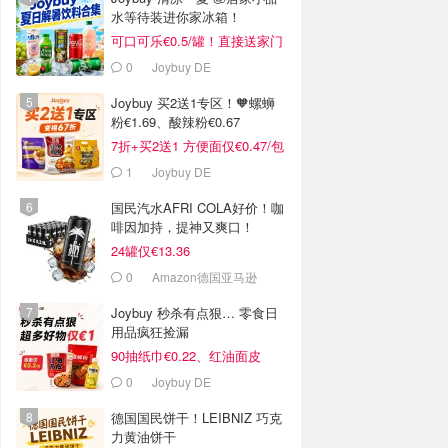
水等待装进你家冰箱！
可口可乐€0.5/罐！直接送家门
口
0
Joybuy DE
Joybuy 买2送1专区！🧡螺蛳
粉€1.69、酸辣粉€0.67
7折+买2送1 方便面仅€0.47/包
1
Joybuy DE
国民汽水AFRI COLA好价！咖
啡因加持，提神又爽口！
24罐仅€13.36
0
Amazon德国亚马逊
Joybuy 秒杀有点狠… 零食日
用品疯狂捡漏
90抽纸巾€0.22、红油面皮
€0.99
0
Joybuy DE
德国国民饼干！LEIBNIZ 巧克
力黄油饼干