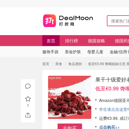
首页
排行榜
德国攻略
德国药
服饰手袋
美妆护肤
母婴儿童
金融/信用
首页
美食
食品酒饮
低至€0.99 馋嘴姐妹注
果干十级爱好
低至€0.99 
Amazon德国亚
2
学生请点击这里申请
运费€3.99, 
点击购买>>
去购买