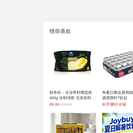
猜你喜欢
秒杀价：冷冻带籽榴莲肉
🍻夏日聚会酒局
400g 浓郁绵密 无添加剂
酒类限时7折起
€8.99
€12.99
科罗娜€0.8/罐