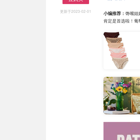
去购买
更新于2023-02-01
小编推荐：
馋嘴姐
肯定是首选啦！葡