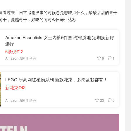
妹看过来！日常追剧没事的时候总是想吃点什么，酸酸甜甜的果干
萄干，蔓越莓干，好吃的同时今日养生达标
Amazon Essentials 女士内裤6件套 纯棉质地 定期换新好
选择
6条仅€12
9
1
Amazon德国亚马逊
LEGO 乐高网红植物系列 新款花束，多肉盆栽都有！
新花束€42
23
0
Amazon德国亚马逊