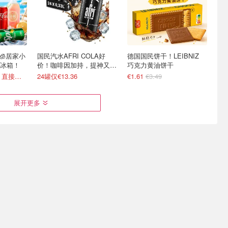
 🧊居家小
国民汽水AFRI COLA好
德国国民饼干！LEIBNIZ
冰箱！
价！咖啡因加持，提神又爽
巧克力黄油饼干
口！
可口可乐€0.5/罐！直接送家门口
24罐仅€13.36
€1.61
€3.49
展开更多
啦！双心、
无需飞小韩🇰🇷Joybuy 韩
白象红烧牛肉面整箱囤 冲
全部参加
国美食大全 乐天Milkis
泡即享热汤美味
€0.99/罐
变相75折 Ariel洗衣凝珠€0.22/颗
部分买3免1！农心炸酱面€0.95/包
立打 3.3 折！还能叠加买6免2