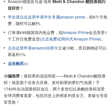
Amazon德国亚马逊 现有
Moët & Chandon 酩悦香槟闪
促好价！
学生请点击这里申请学生专属amazon prime
，前6个月免
费，随时可以解约。
订单满€49德国境内免运费，或
Amazon Prime
会员享受1
个工作日免费送货(
点击免费试用30天Amazon Prime
)。
点击这里申请amazon信用卡
立减10欧，而且购物还可以
再返利1%
点击购买>>
小编推荐：
香槟界的顶流明星——Moët & Chandon酩悦香
槟！就是那个在各大庆典、派对刷屏的梦幻气泡酒！于
1743年在法国香槟区创立，两个多世纪以来酩悦香槟深受
全球消费者喜爱，包括历史上的维多利亚女王、拿破仑等皇
室贵族！