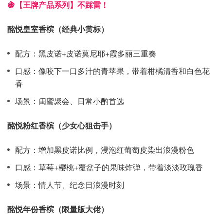
🍇【王牌产品系列】不踩雷！
酩悦皇室香槟（经典小黄标）
配方：黑皮诺+皮诺莫尼耶+霞多丽三重奏
口感：像咬下一口多汁的青苹果，带着柑橘清香和白色花
香
场景：闺蜜聚会、日常小酌首选
酩悦粉红香槟（少女心狙击手）
配方：增加黑皮诺比例，浸泡红葡萄皮染出浪漫粉色
口感：草莓+樱桃+覆盆子的果味炸弹，带着淡淡玫瑰香
场景：情人节、纪念日浪漫时刻
酩悦年份香槟（限量版大佬）