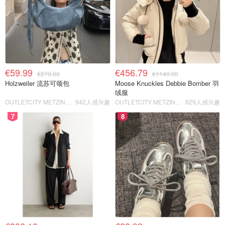
€59.99
€456.79
€270.00
€1140.00
Holzweiler 流苏可颂包
Moose Knuckles Debbie Bomber 羽
绒服
OUTLETCITY METZINGEN
942人感兴趣
OUTLETCITY METZINGEN
829人感兴趣
7
8