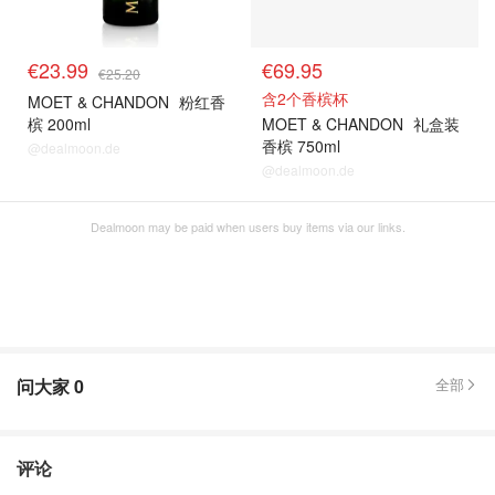
€23.99
€69.95
€25.20
含2个香槟杯
MOET & CHANDON
粉红香
槟 200ml
MOET & CHANDON
礼盒装
香槟 750ml
@dealmoon.de
@dealmoon.de
Dealmoon may be paid when users buy items via our links.
问大家
0
全部
评论