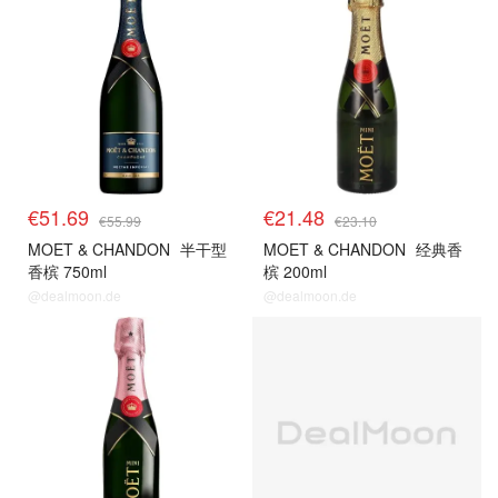
€51.69
€21.48
€55.99
€23.10
MOET & CHANDON
半干型
MOET & CHANDON
经典香
香槟 750ml
槟 200ml
@dealmoon.de
@dealmoon.de