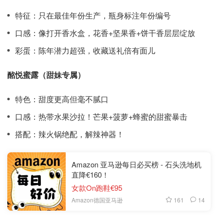
特征：只在最佳年份生产，瓶身标注年份编号
口感：像打开香水盒，花香+坚果香+饼干香层层绽放
彩蛋：陈年潜力超强，收藏送礼倍有面儿
酩悦蜜露（甜妹专属）
特色：甜度更高但毫不腻口
口感：热带水果沙拉！芒果+菠萝+蜂蜜的甜蜜暴击
搭配：辣火锅绝配，解辣神器！
Amazon 亚马逊每日必买榜 - 石头洗地机
直降€160！
女款On跑鞋€95
161
14
Amazon德国亚马逊