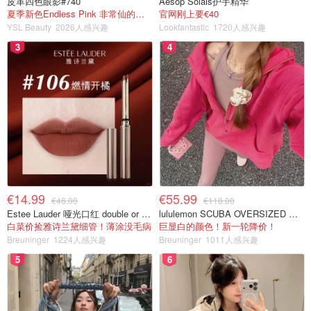
皮革四色眼影#740
Aesop Solais护手精华
夏季新色Endless Pink 非常仙的亮片盘！
官网刚上要€40
YSL Beauty
2026人感兴趣
Lookfantastic
1720人感兴趣
3
4
€14.99
€55.99
€46.00
€118.00
Estee Lauder 哑光口红 double or nothing色号
lululemon SCUBA OVERSIZED 半拉链卫衣 紫红色
白菜价捡雅诗兰黛细管！薄涂没毛病
巨显白的颜色！新一轮降价！
Breuninger
1224人感兴趣
Breuninger
1011人感兴趣
5
6