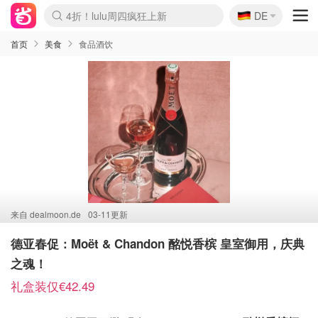
🇩🇪
4折！lulu周四疯狂上新
DE
Boticinal 夏促开抢！
还没结束！&OtherStories大促
Joybuy变相75折 随时失效
速领！Stanley独家85折
疑似霸哥！Camper额外叠85折
Zalando 奥莱闪促！每日更新
Moncler反季囤！5折起+叠9折
Coach Brooklyn仅€192
首页
美食
食品酒饮
来自
dealmoon.de
03-11更新
德亚春促：Moët & Chandon 酩悦香槟 皇室御用，庆典
之魂！
礼盒装仅€42.49