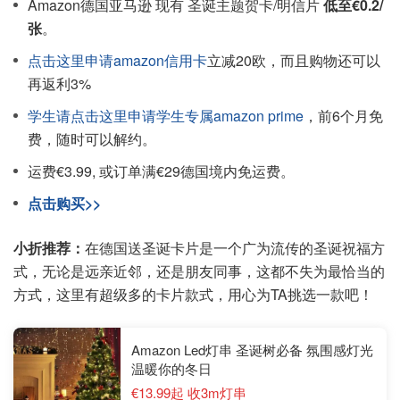
Amazon德国亚马逊 现有 圣诞主题贺卡/明信片
低至€0.2/
张
。
点击这里申请amazon信用卡
立减20欧，而且购物还可以
再返利3%
学生请点击这里申请学生专属amazon prime
，前6个月免
费，随时可以解约。
运费€3.99, 或订单满€29德国境内免运费。
点击购买>>
小折推荐：
在德国送圣诞卡片是一个广为流传的圣诞祝福方
式，无论是远亲近邻，还是朋友同事，这都不失为最恰当的
方式，这里有超级多的卡片款式，用心为TA挑选一款吧！
Amazon Led灯串 圣诞树必备 氛围感灯光
温暖你的冬日
€13.99起 收3m灯串