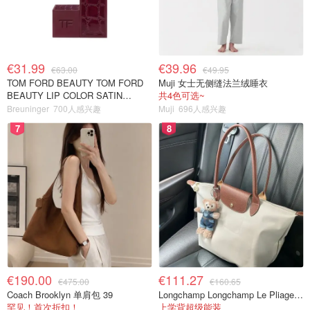
€31.99
€39.96
€63.00
€49.95
TOM FORD BEAUTY TOM FORD
Muji 女士无侧缝法兰绒睡衣
BEAUTY LIP COLOR SATIN
共4色可选~
MATTE 裸玫瑰口红
Breuninger
700人感兴趣
Muji
696人感兴趣
7
8
€190.00
€111.27
€475.00
€160.65
Coach Brooklyn 单肩包 39
Longchamp Longchamp Le Pliage 大号手提包
罕见！首次折扣！
上学背超级能装