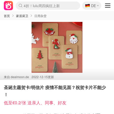
🇩🇪
4折！lulu周四疯狂上新
DE
Boticinal 夏促开抢！
还没结束！&OtherStories大促
Joybuy变相75折 随时失效
速领！Stanley独家85折
疑似霸哥！Camper额外叠85折
Zalando 奥莱闪促！每日更新
Moncler反季囤！5折起+叠9折
Coach Brooklyn仅€192
首页
家居厨卫
日用杂货
来自
dealmoon.de
2022-12-15更新
圣诞主题贺卡/明信片 疫情不能见面？祝贺卡片不能少
！
低至€0.2/张 送亲人、同事、好友