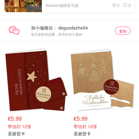
0
0
Amazon德国亚马逊
加小编微信：
复制
每天刷刷朋友圈，精华折扣不漏掉
€5.99
€5.99
带信封 12张
带信封 12张
圣诞贺卡
圣诞贺卡