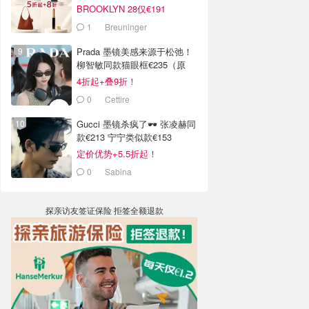
BROOKLYN 28仅€191
1
Breuninger
Prada 墨镜美感来源于松弛！
柳智敏同款猫眼框€235（原
€443）
4折起+叠9折！
0
Cettire
Gucci 墨镜杀疯了🕶️ 张凌赫同
款€213 宁宁类似款€153
定价优势+5.5折起！
0
Sabina
探亲访友签证保险 拒签全额退款