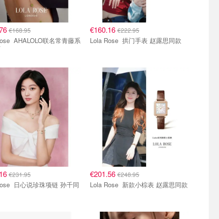
.76
€160.16
€168.95
€222.95
LOLO联名常青藤系
Lola Rose 拱门手表 赵露思同款
钉
.16
€201.56
€231.95
€248.95
说珍珠项链 孙千同
Lola Rose 新款小棕表 赵露思同款