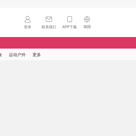
德国
登录
联系我们
APP下载
🇺🇸
美国
🇨🇳
中国
食
运动户外
更多
🇨🇦
加拿大
扫码下载 App
🇬🇧
英国
Download on the
App Store
🇩🇪
德国
Download the
Android App
🇫🇷
法国
🇮🇹
意大利
🇦🇺
澳洲