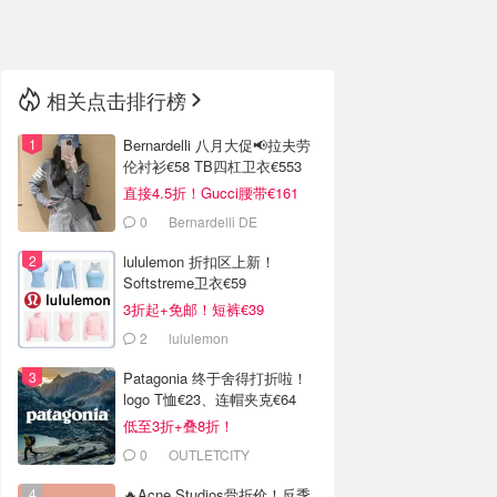
🇳🇿
新西兰
相关点击排行榜
Bernardelli 八月大促📢拉夫劳
伦衬衫€58 TB四杠卫衣€553
直接4.5折！Gucci腰带€161
0
Bernardelli DE
lululemon 折扣区上新！
Softstreme卫衣€59
3折起+免邮！短裤€39
2
lululemon
Patagonia 终于舍得打折啦！
logo T恤€23、连帽夹克€64
低至3折+叠8折！
0
OUTLETCITY
METZINGEN
🔥Acne Studios骨折价！反季