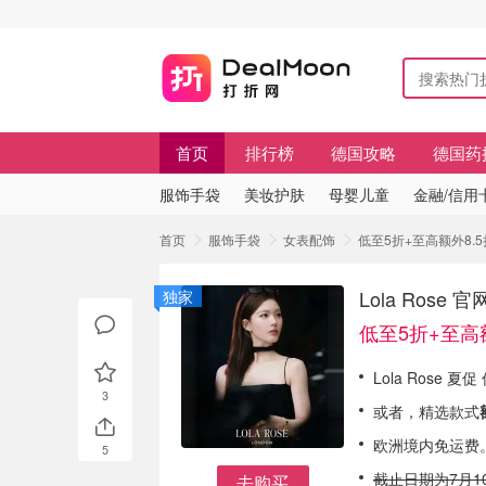
首页
排行榜
德国攻略
德国药
服饰手袋
美妆护肤
母婴儿童
金融/信用
首页
服饰手袋
女表配饰
低至5折+至高额外8.5折
Lola Ros
独家
低至5折+至高额
Lola Rose 夏
3
或者，精选款式
欧洲境内免运费
5
截止日期为7月1
去购买