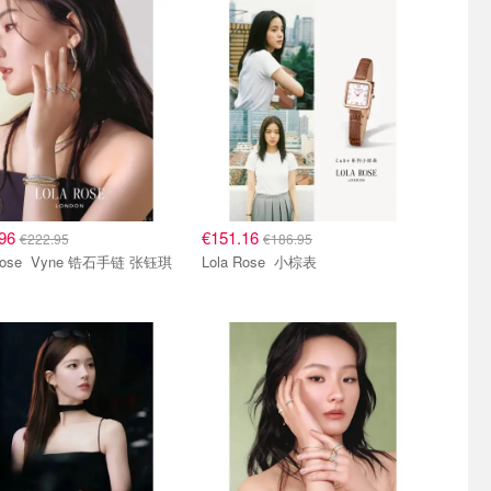
.96
€151.16
€222.95
€186.95
e 锆石手链 张钰琪
Lola Rose 小棕表