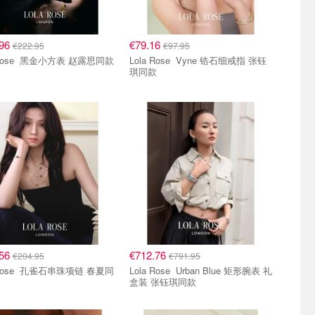
.96
€79.16
€222.95
€97.95
Lola Rose 黑金小方表 赵露思同款
Lola Rose Vyne 锆石细戒指 张钰
琪同款
.56
€712.76
€204.95
€791.95
石串珠项链 春夏同
Lola Rose Urban Blue 矩形腕表 礼
盒装 张钰琪同款