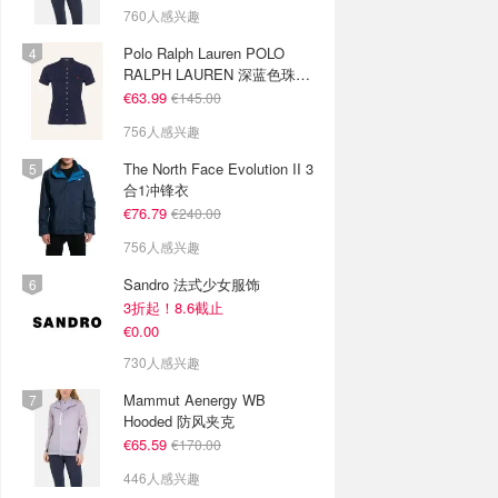
760人感兴趣
Polo Ralph Lauren POLO
RALPH LAUREN 深蓝色珠地
布 Polo衫
€63.99
€145.00
756人感兴趣
The North Face Evolution II 3
合1冲锋衣
€76.79
€240.00
756人感兴趣
Sandro 法式少女服饰
3折起！8.6截止
€0.00
730人感兴趣
Mammut Aenergy WB
Hooded 防风夹克
€65.59
€170.00
446人感兴趣