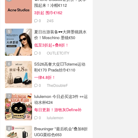
囤起来！冷帽€112
3折起 围巾€162
0
24S
夏日出游装备🕶️大牌墨镜跳水
价！Moschino 墨镜€50
低至3折起+叠8折！
0
OUTLETCITY
METZINGEN
SS26高奢大促💥Toteme运动
鞋€170 Prada丝巾€110
一律4.8折！
0
TheDoubleF
lululemon 今日必买这3件 👀运
动水杯€24
每日更新！游牧灰Define补
货！
0
lululemon
Breuninger "最后机会"叠加8折
UGG栗棕色€63