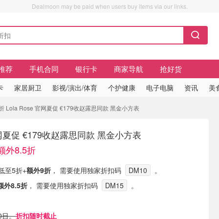
Dealmoon may be paid when users buy items via our links.
推荐
手机合同
银行卡
商家导航
抢好货
卡
家居厨卫
影视/演出/体育
个护健康
电子电脑
资讯
美
 Lola Rose 官网夏促 €179收赵露思同款 黑金小方表
e 官网夏促 €179收赵露思同款 黑金小方表
外8.5折
促 低至5折+
额外9折
， 需要使用独家折扣码
DM10
。
额外8.5折
， 需要使用独家折扣码
DM15
。
。
0日。
折扣随时截止