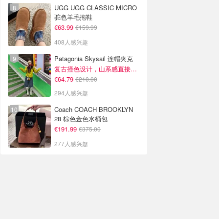
UGG UGG CLASSIC MICRO
驼色羊毛拖鞋
€63.99
€159.99
408人感兴趣
Patagonia Skysail 连帽夹克
复古撞色设计，山系感直接拉满
€64.79
€210.00
294人感兴趣
Coach COACH BROOKLYN
28 棕色金色水桶包
€191.99
€375.00
277人感兴趣