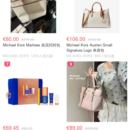
€80.00
€106.00
€275.00
€350.00
Michael Kors Marlowe 老花托特包
Michael Kors Austen Small
Signature Logo 单肩包
MICHAEL KORS
1200人感兴趣
MICHAEL KORS
966人感兴趣
7
8
€69.45
€89.00
€92.95
€295.00