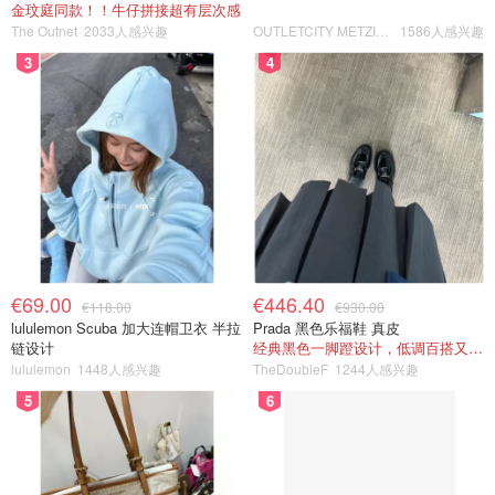
金玟庭同款！！牛仔拼接超有层次感
The Outnet
2033人感兴趣
OUTLETCITY METZINGEN
1586人感兴趣
3
4
€69.00
€446.40
€118.00
€930.00
lululemon Scuba 加大连帽卫衣 半拉
Prada 黑色乐福鞋 真皮
链设计
经典黑色一脚蹬设计，低调百搭又高级
lululemon
1448人感兴趣
TheDoubleF
1244人感兴趣
5
6