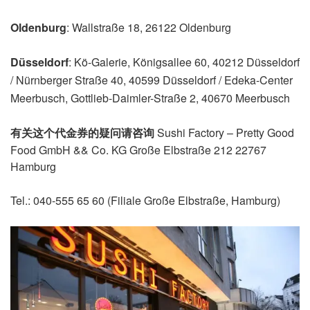
Oldenburg
: Wallstraße 18, 26122 Oldenburg
Düsseldorf
: Kö-Galerie, Königsallee 60, 40212 Düsseldorf
/ Nürnberger Straße 40, 40599 Düsseldorf / Edeka-Center
Meerbusch, Gottlieb-Daimler-Straße 2, 40670 Meerbusch
有关这个代金券的疑问请咨询
Sushi Factory – Pretty Good
Food GmbH && Co. KG
Große Elbstraße 212
22767
Hamburg
Tel.: 040-555 65 60 (Filiale Große Elbstraße, Hamburg)