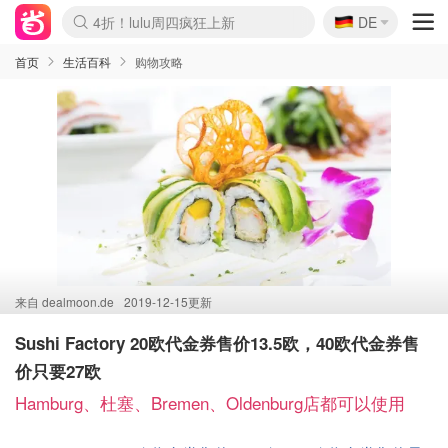
🇩🇪
4折！lulu周四疯狂上新
DE
Boticinal 夏促开抢！
还没结束！&OtherStories大促
Joybuy变相75折 随时失效
速领！Stanley独家85折
疑似霸哥！Camper额外叠85折
Zalando 奥莱闪促！每日更新
Moncler反季囤！5折起+叠9折
Coach Brooklyn仅€192
首页
生活百科
购物攻略
来自
dealmoon.de
2019-12-15更新
Sushi Factory 20欧代金券售价13.5欧，40欧代金券售
价只要27欧
Hamburg、杜塞、Bremen、Oldenburg店都可以使用