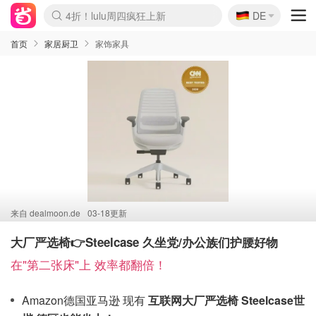
🇩🇪
4折！lulu周四疯狂上新
DE
Boticinal 夏促开抢！
还没结束！&OtherStories大促
Joybuy变相75折 随时失效
速领！Stanley独家85折
疑似霸哥！Camper额外叠85折
Zalando 奥莱闪促！每日更新
Moncler反季囤！5折起+叠9折
Coach Brooklyn仅€192
首页
家居厨卫
家饰家具
来自
dealmoon.de
03-18更新
大厂严选椅👉Steelcase 久坐党/办公族们护腰好物
在"第二张床"上 效率都翻倍！
Amazon德国亚马逊 现有
互联网大厂严选椅 Steelcase世