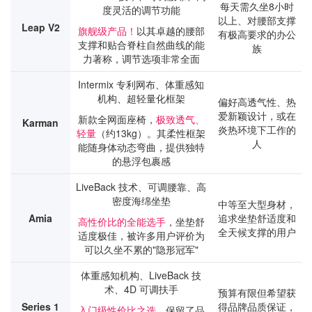
每天需久坐8小时
度灵活的调节功能
以上、对腰部支撑
Leap V2
旗舰级产品！
以其卓越的腰部
有极高要求的办公
支撑和贴合脊柱自然曲线的能
族
力著称，调节选项非常全面
Intermix 专利网布、体重感知
机构、超轻量化框架
偏好高透气性、热
爱新颖设计，或在
新款全网面座椅，
极致透气、
Karman
炎热环境下工作的
轻量
（约13kg）。其柔性框架
人
能随身体动态弯曲，提供独特
的悬浮包裹感
LiveBack 技术、可调腰靠、高
密度海绵坐垫
中等至大型身材，
Amia
追求坐垫舒适度和
高性价比的全能选手
，坐垫舒
全天候支撑的用户
适度极佳，被许多用户评价为
可以久坐不累的"隐形冠军"
体重感知机构、LiveBack 技
术、4D 可调扶手
预算有限但希望获
Series 1
得品牌品质保证，
入门级性价比之选
，保留了品