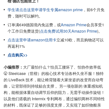
楷 德区也能坐上！
学生请点击这里申请学生专属amazon prime
，前6个月免
费，随时可以解约。
订单满€49德国境内免运费，或
Amazon Prime
会员享受1
个工作日免费送货(
点击免费试用30天Amazon Prime
)。
点击这里申请amazon信用卡
立减10欧，而且购物还可以
再返利1%
点击购买>>
小编推荐：
大厂最怕什么？怕员工腰坏了、怕协作效率低
🤫 Steelcase（世楷）的核心技术专治各种久坐不服！独特
的 LiveBack 技术，能让椅背随着大家坐姿的改变而自动弯
曲，让背部得到持续贴合支撑 。另一项创新的 体重感知机
构，能根据体重自动调节后仰的阻力，无需手动操作旋钮！
以及他们搭载的 Intermix 专利网布，通过编织两种不同特性
的材料，既保证了足够的强度支撑，又实现了如织物般亲