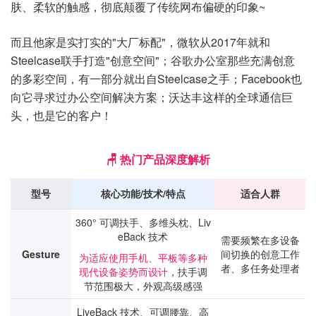
肤、柔软的触感，彻底颠覆了传统网布偏硬的印象~
而且他家是实打实的"大厂标配"，微软从2017年就和
Steelcase联手打造"创意空间"；谷歌办公室那些充满创意
的多彩空间，有一部分就出自Steelcase之手；Facebook也
向它寻求过办公空间解决方案；沃达丰这样的全球通信巨
头，也是它的客户！
🪑 热门产品深度解析
型号
核心功能/技术/特点
适合人群
360° 可调扶手、多维头枕、Liv
eBack 技术
需要频繁在多设备
Gesture
间切换的创意工作
为适应使用手机、平板等多种
者、多任务处理者
现代设备姿势而设计
，扶手调
节范围极大，外观高级感强
LiveBack 技术、可调腰靠、高