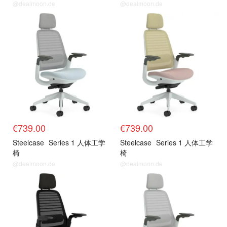
@dealmoon.de
@dealmoon.de
€739.00
€739.00
Steelcase
Series 1 人体工学
Steelcase
Series 1 人体工学
椅
椅
@dealmoon.de
@dealmoon.de