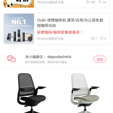
160
14
Amazon德国亚马逊
OutIn 便携咖啡机 露营/自驾/办公摸鱼都
能咖啡自由
研磨咖啡/咖啡胶囊都兼容！
1
0
Amazon德国亚马逊
加小编微信：
复制
每天刷刷朋友圈，精华折扣不漏掉