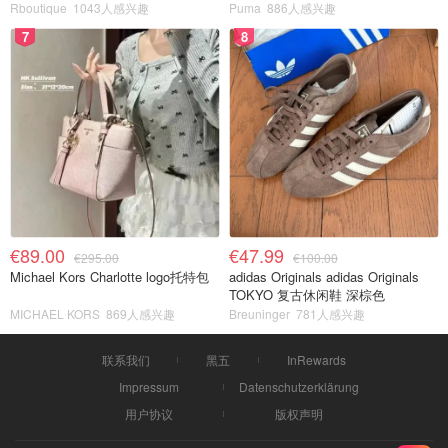
Rboutique
1043人感兴趣
Puma
886人感兴趣
7
8
€89.00
€47.99
€295.00
€100.00
Michael Kors Charlotte logo托特包
adidas Originals adidas Originals
TOKYO 复古休闲鞋 深棕色
MICHAEL KORS
869人感兴趣
Breuninger
781人感兴趣
联系我们
黑五
InRewards
Impressum
Datenschutzerklärung
用户协议
版权声明