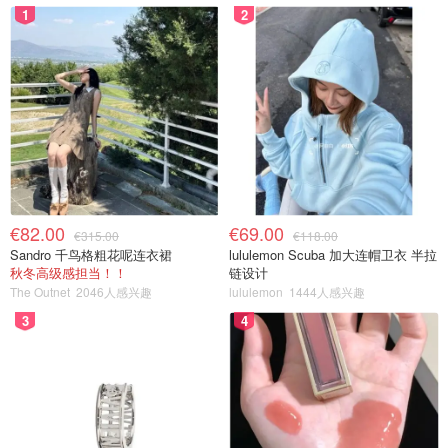
1
2
€82.00
€69.00
€315.00
€118.00
Sandro 千鸟格粗花呢连衣裙
lululemon Scuba 加大连帽卫衣 半拉
秋冬高级感担当！！
链设计
The Outnet
2046人感兴趣
lululemon
1444人感兴趣
3
4