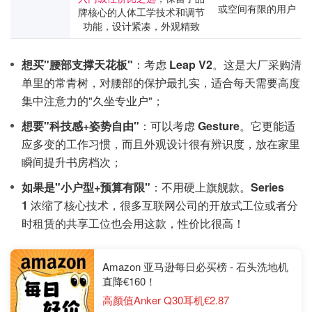
或空间有限的用户
牌核心的人体工学技术和调节
功能，设计紧凑，外观精致
想买"腰部支撑天花板"
：考虑
Leap V2
。这是大厂采购清
单里的常青树，对腰部的保护最扎实，适合每天需要高度
集中注意力的"久坐专业户"；
想要"科技感+姿势自由"
：可以考虑
Gesture
。它更能适
应多变的工作习惯，而且外观设计很有辨识度，放在家里
瞬间提升书房档次；
如果是"小户型+预算有限"
：不用硬上旗舰款。
Series
1
浓缩了核心技术，很多互联网公司的开放式工位或者分
时租赁的共享工位也会用这款，性价比很高！
Amazon 亚马逊每日必买榜 - 石头洗地机
直降€160！
高颜值Anker Q30耳机€2.87