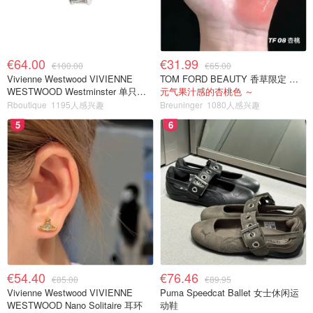
€64.00
€31.99
€100.00
€65.00
Vivienne Westwood VIVIENNE
TOM FORD BEAUTY 香草限定 镜面唇蜜 #08INHIBITION
WESTWOOD Westminster 单只耳
元气果汁感的杏桃色 ～
环
Rboutique
1195人感兴趣
Breuninger
1080人感兴趣
5
6
€54.40
€76.46
€85.00
€89.95
Vivienne Westwood VIVIENNE
Puma Speedcat Ballet 女士休闲运
WESTWOOD Nano Solitaire 耳环
动鞋