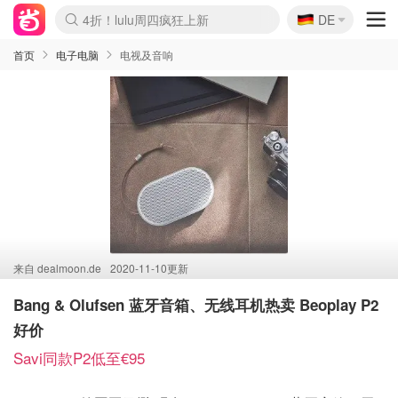
🇩🇪
4折！lulu周四疯狂上新
DE
Boticinal 夏促开抢！
还没结束！&OtherStories大促
Joybuy变相75折 随时失效
速领！Stanley独家85折
疑似霸哥！Camper额外叠85折
Zalando 奥莱闪促！每日更新
Moncler反季囤！5折起+叠9折
Coach Brooklyn仅€192
首页
电子电脑
电视及音响
来自
dealmoon.de
2020-11-10更新
Bang & Olufsen 蓝牙音箱、无线耳机热卖 Beoplay P2
好价
Savi同款P2低至€95