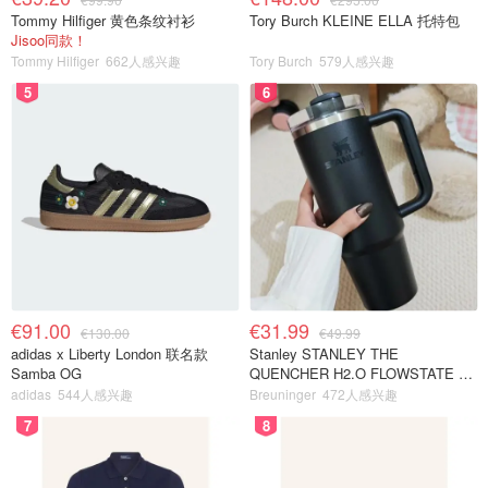
Tommy Hilfiger 黄色条纹衬衫
Tory Burch KLEINE ELLA 托特包
Jisoo同款！
Tommy Hilfiger
662人感兴趣
Tory Burch
579人感兴趣
5
6
€91.00
€31.99
€130.00
€49.99
adidas x Liberty London 联名款
Stanley STANLEY THE
Samba OG
QUENCHER H2.O FLOWSTATE 保
温杯 1.18L 黑色
adidas
544人感兴趣
Breuninger
472人感兴趣
7
8