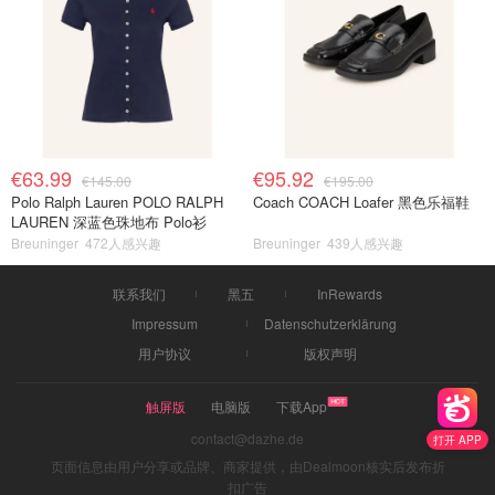
€63.99
€95.92
€145.00
€195.00
Polo Ralph Lauren POLO RALPH
Coach COACH Loafer 黑色乐福鞋
LAUREN 深蓝色珠地布 Polo衫
Breuninger
472人感兴趣
Breuninger
439人感兴趣
联系我们
黑五
InRewards
Impressum
Datenschutzerklärung
用户协议
版权声明
触屏版
电脑版
下载App
contact@dazhe.de
打开 APP
页面信息由用户分享或品牌、商家提供，由Dealmoon核实后发布折
扣广告