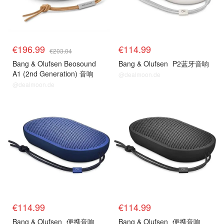
€196.99
€114.99
€203.04
Bang & Olufsen Beosound
Bang & Olufsen
P2蓝牙音响
A1 (2nd Generation) 音响
@dealmoon.de
@dealmoon.de
€114.99
€114.99
Bang & Olufsen
便携音响
Bang & Olufsen
便携音响