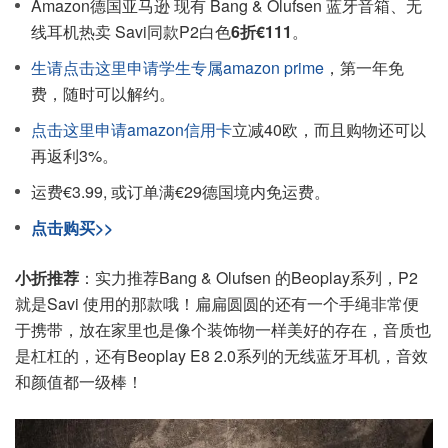
Amazon德国亚马逊 现有 Bang & Olufsen 蓝牙音箱、无
线耳机热卖 Savi同款P2白色
6折€111
。
生请点击这里申请学生专属amazon prime
，第一年免
费，随时可以解约。
点击这里申请amazon信用卡
立减40欧，而且购物还可以
再返利3%。
运费€3.99, 或订单满€29德国境内免运费。
点击购买>>
小折推荐
：实力推荐Bang & Olufsen 的Beoplay系列，P2
就是Savi 使用的那款哦！扁扁圆圆的还有一个手绳非常便
于携带，放在家里也是像个装饰物一样美好的存在，音质也
是杠杠的，还有Beoplay E8 2.0系列的无线蓝牙耳机，音效
和颜值都一级棒！