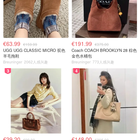
€63.99
€191.99
€159.99
€375.00
UGG UGG CLASSIC MICRO 驼色
Coach COACH BROOKLYN 28 棕色
羊毛拖鞋
金色水桶包
Breuninger
2062人感兴趣
Breuninger
773人感兴趣
3
4
€39.20
€148.00
€99.90
€295.00