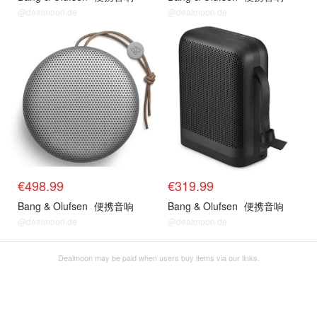
@dealmoon.de
@dealmoon.de
€498.99
€319.99
Bang & Olufsen
便携音响
Bang & Olufsen
便携音响
@dealmoon.de
@dealmoon.de
Dealmoon may be paid when users buy items via our links.