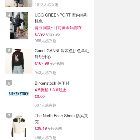
1012人感兴趣
UGG GREENPORT 室内拖鞋
棕色
肯豆同款~目前黄金码都在
€7.90
€129.95
955人感兴趣
Ganni GANNI 深灰色拼色羊毛
针织开衫
€167.99
€349.99
943人感兴趣
Birkenstock 休闲鞋
4.5折起！8.6截止
€0.00
637人感兴趣
The North Face Sheru 防风夹
克
€39.19
€100.00
498人感兴趣