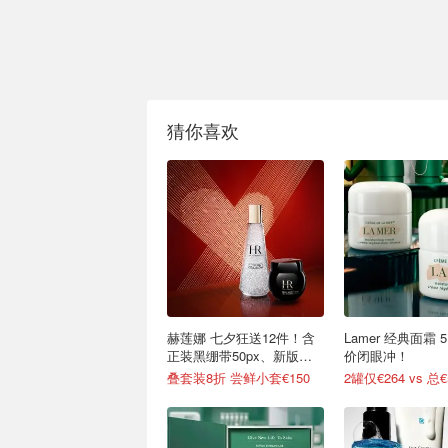
猜你喜欢
赫莲娜 七夕狂送12件！含
Lamer 经典面霜 
正装黑绷带50px、新版白
价闭眼冲！
绷带
叠套装8折 尝鲜小套€150
2罐仅€264 vs 总€