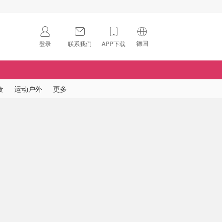
德国
登录
联系我们
APP下载
🇺🇸
美国
🇨🇳
中国
食
运动户外
更多
🇨🇦
加拿大
扫码下载 App
🇬🇧
英国
Download on the
App Store
🇩🇪
德国
Download the
Android App
🇫🇷
法国
🇮🇹
意大利
🇦🇺
澳洲