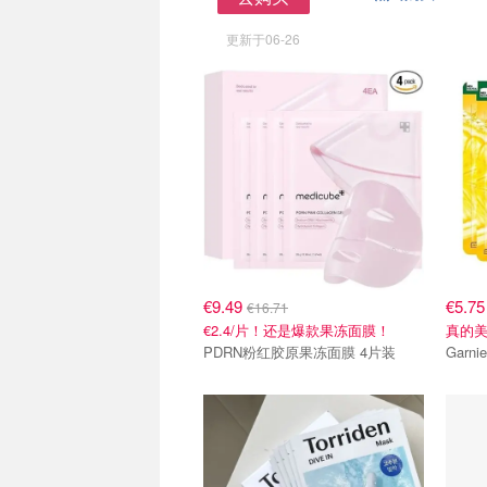
去购买
更新于06-26
€9.49
€5.7
€16.71
€2.4/片！还是爆款果冻面膜！
真的
PDRN粉红胶原果冻面膜 4片装