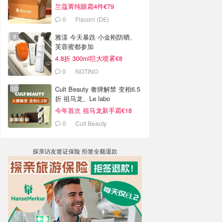
兰蔻菁纯眼霜4件€79
0
Flaconi (DE)
雅漾 今天暴跌 小金刚防晒、
芙蓉蜜都参加
4.8折 300ml巨大喷雾€8
0
NOTINO
Cult Beauty 奢牌解禁 变相6.5
折 祖马龙、Le labo
今年首次 祖马龙新手霜€18
0
Cult Beauty
探亲访友签证保险 拒签全额退款