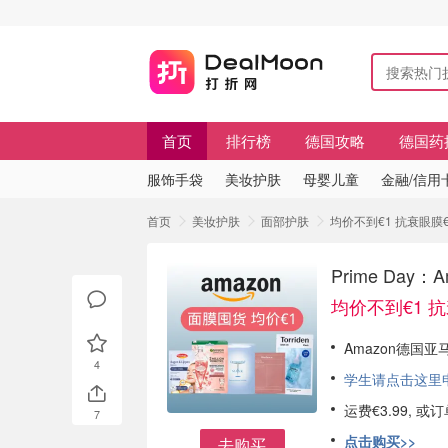
首页
排行榜
德国攻略
德国药
服饰手袋
美妆护肤
母婴儿童
金融/信用
首页
美妆护肤
面部护肤
均价不到€1 抗衰眼膜€0
Prime Day
均价不到€1 抗
Amazon德国
4
学生请点击这里申请
运费€3.99, 
7
点击购买>>
去购买