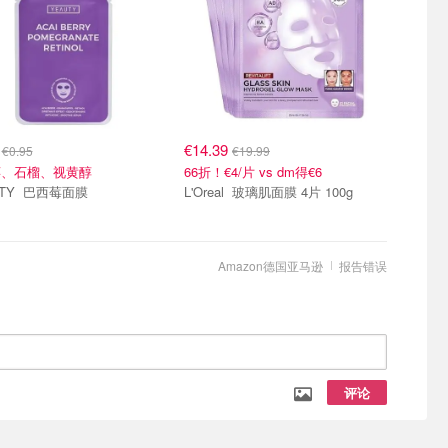
9
€14.39
€0.95
€19.99
莓、石榴、视黄醇
66折！€4/片 vs dm得€6
YEAUTY 巴西莓面膜
L'Oreal 玻璃肌面膜 4片 100g
Amazon德国亚马逊
报告错误
评论