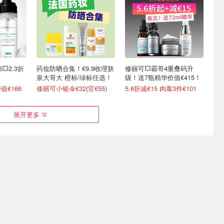
2.3折
药妆防晒合集！€9.9收理肤
修丽可💥霸哥4重叠码升
泉大哥大 橙标/绿标任选！
级！送7瓶精华价值€415！
值€166
修丽可小银伞€32(官€55)
5.6折减€15 肉毒3件€101
展开更多
奢牌解禁 变相
雅诗兰黛 新版DW粉底套装
雅诗兰黛 疯价💥小棕瓶
labo
3.2折！
50ml仅€71/瓶(官€146)
手霜€18
亚洲色号2件€28！速冲！
4.1折起！€66收胶原面霜(官€135)