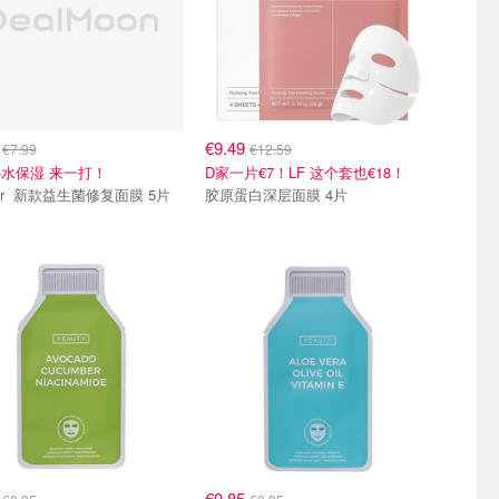
3
€9.49
€7.99
€12.59
水保湿 来一打！
D家一片€7！LF 这个套也€18！
面膜 5片
胶原蛋白深层面膜 4片
5
€0.85