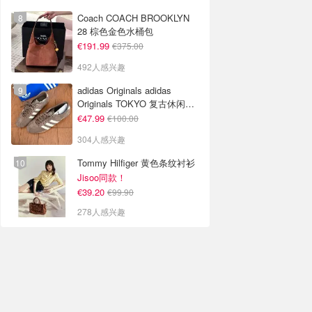
Coach COACH BROOKLYN
28 棕色金色水桶包
€191.99
€375.00
492人感兴趣
adidas Originals adidas
Originals TOKYO 复古休闲鞋
深棕色
€47.99
€100.00
304人感兴趣
Tommy Hilfiger 黄色条纹衬衫
Jisoo同款！
€39.20
€99.90
278人感兴趣