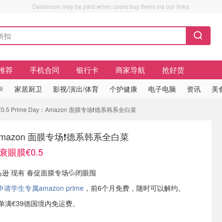
Dealmoon may be paid when users buy items via our links.
推荐
手机合同
银行卡
商家导航
抢好货
卡
家居厨卫
影视/演出/体育
个护健康
电子电脑
资讯
美
.5 Prime Day：Amazon 面膜专场❗德系韩系全白菜
：Amazon 面膜专场❗德系韩系全白菜
衰眼膜€0.5
亚马逊 现有 春促面膜专场💦闭眼囤
学生专属amazon prime
，前6个月免费，随时可以解约。
或订单满€39德国境内免运费。