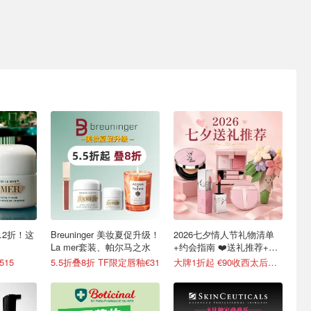
5.2折！这
Breuninger 美妆夏促升级！
2026七夕情人节礼物清单
La mer套装、帕尔马之水
+约会指南 ❤️送礼推荐+折
扣汇总
515
5.5折叠8折 TF限定唇釉€31
大牌1折起 €90收西太后土星耳钉