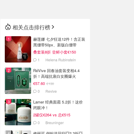
🇳🇿
新西兰
相关点击排行榜
赫莲娜 七夕狂送12件！含正装
黑绷带50px、新版白绷带
叠套装8折 尝鲜小套€150
1
Helena Rubinstein
RéVive 回春油套装变相4.4
折！高端抗衰白女圈爆火
€57.60
€130
0
Revive
Lamer 经典面霜 5.2折！这价
闭眼冲！
2罐仅€264 vs 总€515
0
Breuninger
修丽可 倒贴送回归💥2.3折💥