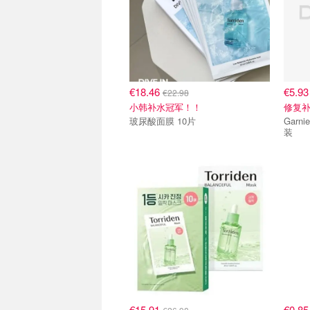
€18.46
€5.9
€22.98
小韩补水冠军！！
修复补
玻尿酸面膜 10片
Garnier 新款益生菌修复
装
€15.91
€0.8