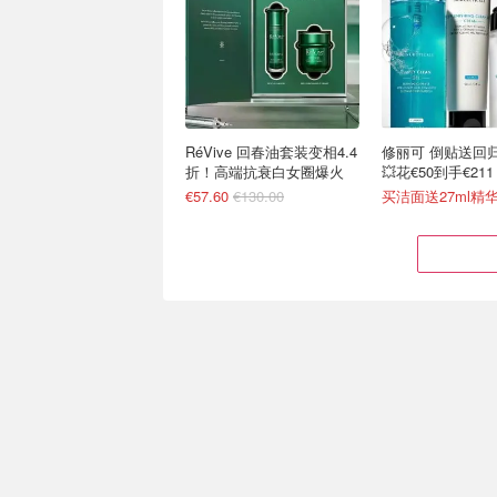
RéVive 回春油套装变相4.4
修丽可 倒贴送回归
折！高端抗衰白女圈爆火
💥花€50到手€211
€57.60
€130.00
买洁面送27ml精华
Flaconi 大牌闪促4.5折 雅
Cult Beauty 
诗兰黛、纪梵希、YSL带头
6.5折 祖马龙、Le 
冲
兰蔻菁纯眼霜4件€79
今年首次 祖马龙新