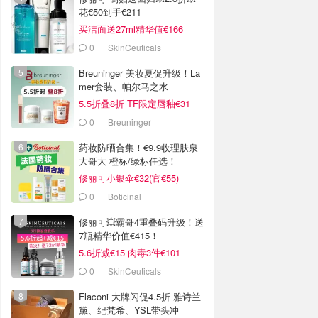
花€50到手€211
买洁面送27ml精华值€166
0
SkinCeuticals
Breuninger 美妆夏促升级！La
mer套装、帕尔马之水
5.5折叠8折 TF限定唇釉€31
0
Breuninger
药妆防晒合集！€9.9收理肤泉
大哥大 橙标/绿标任选！
修丽可小银伞€32(官€55)
0
Boticinal
修丽可💥霸哥4重叠码升级！送
7瓶精华价值€415！
5.6折减€15 肉毒3件€101
0
SkinCeuticals
Flaconi 大牌闪促4.5折 雅诗兰
黛、纪梵希、YSL带头冲