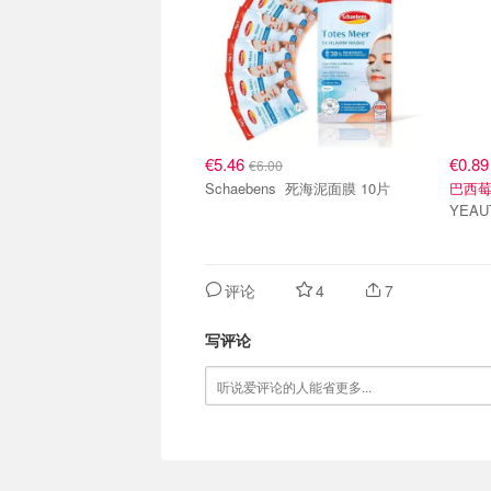
€5.46
€0.8
€6.00
Schaebens 死海泥面膜 10片
巴西
评论
4
7
写评论