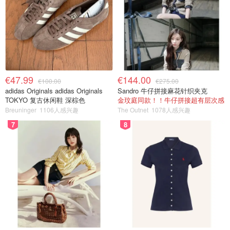
€47.99
€144.00
€100.00
€275.00
adidas Originals adidas Originals
Sandro 牛仔拼接麻花针织夹克
TOKYO 复古休闲鞋 深棕色
金玟庭同款！！牛仔拼接超有层次感
Breuninger
1106人感兴趣
The Outnet
1078人感兴趣
7
8