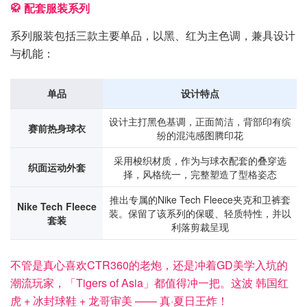
🥋 配套服装系列
系列服装包括三款主要单品，以黑、红为主色调，兼具设计
与机能：
单品
设计特点
设计主打黑色基调，正面简洁，背部印有缤
赛前热身球衣
纷的混沌感图腾印花
采用梭织材质，作为与球衣配套的叠穿选
织面运动外套
择，风格统一，完整塑造了型格姿态
推出专属的Nike Tech Fleece夹克和卫裤套
Nike Tech Fleece
装。保留了该系列的保暖、轻质特性，并以
套装
利落剪裁呈现
不管是真心喜欢CTR360的老炮，还是冲着GD美学入坑的
潮流玩家，「Tigers of Asia」都值得冲一把。
这波 韩国红
虎 + 冰封球鞋 + 龙哥审美 —— 真·夏日王炸！