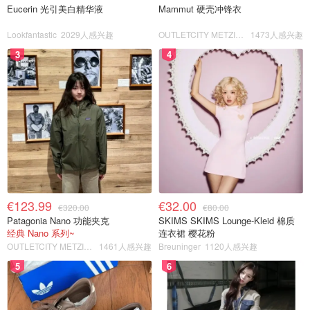
Eucerin 光引美白精华液
Mammut 硬壳冲锋衣
Lookfantastic
2029人感兴趣
OUTLETCITY METZINGEN
1473人感兴趣
3
4
€123.99
€32.00
€320.00
€80.00
Patagonia Nano 功能夹克
SKIMS SKIMS Lounge-Kleid 棉质
经典 Nano 系列~
连衣裙 樱花粉
OUTLETCITY METZINGEN
1461人感兴趣
Breuninger
1120人感兴趣
5
6