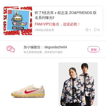
炸了❗️优衣库 x 权志龙 ZO&FRIENDS 联
名系列曝光‼️
FAM/VIP们集合，这波必抢！
1
0
UNIQLO优衣库
加小编微信：
复制
每天刷刷朋友圈，精华折扣不漏掉
抢货直达
抢货直达