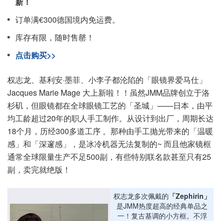
新！
订单满€300德国境内免运费。
库存有限，随时售罄！
点击购买>>
权志龙、基利安·墨菲、小李子都沦陷的「眼镜界爱马仕」
Jacques Marie Mage 大上新啦！！虽然JMM品牌创立于洛
杉矶，但眼镜都在全球眼镜工艺的「圣城」——日本，由平
均工龄超过20年的职人手工制作。从设计到出厂，周期长达
18个月，历经300多道工序 。那种由手工抛光带来的「温暖
感」和「深邃感」，是冰冷机器无法复制的~ 而且他家镜框
通常全球限量生产不足500副，有些特别联名款甚至只有25
副，卖完就绝版！
权志龙多次佩戴的
「Zephirin」
是JMM热度超高的经典单品之
一！复古基调的小方框。不浮