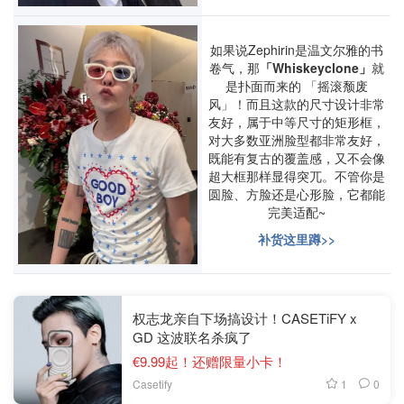
如果说Zephirin是温文尔雅的书
卷气，那
「Whiskeyclone」
就
是扑面而来的 「摇滚颓废
风」！而且这款的尺寸设计非常
友好，属于中等尺寸的矩形框，
对大多数亚洲脸型都非常友好，
既能有复古的覆盖感，又不会像
超大框那样显得突兀。不管你是
圆脸、方脸还是心形脸，它都能
完美适配~
补货这里蹲>>
权志龙亲自下场搞设计！CASETiFY x
GD 这波联名杀疯了
€9.99起！还赠限量小卡！
1
0
Casetify