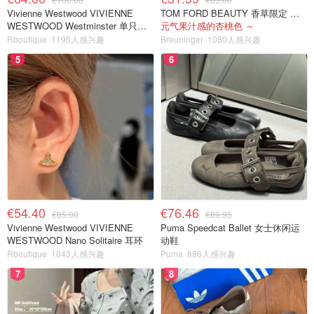
Vivienne Westwood VIVIENNE
TOM FORD BEAUTY 香草限定 镜面唇蜜 #08INHIBITION
WESTWOOD Westminster 单只耳
元气果汁感的杏桃色 ～
环
Rboutique
1195人感兴趣
Breuninger
1080人感兴趣
5
6
€54.40
€76.46
€85.00
€89.95
Vivienne Westwood VIVIENNE
Puma Speedcat Ballet 女士休闲运
WESTWOOD Nano Solitaire 耳环
动鞋
Rboutique
1043人感兴趣
Puma
886人感兴趣
7
8