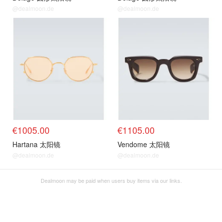
@dealmoon.de
@dealmoon.de
€1005.00
€1105.00
Hartana 太阳镜
Vendome 太阳镜
@dealmoon.de
@dealmoon.de
Dealmoon may be paid when users buy items via our links.