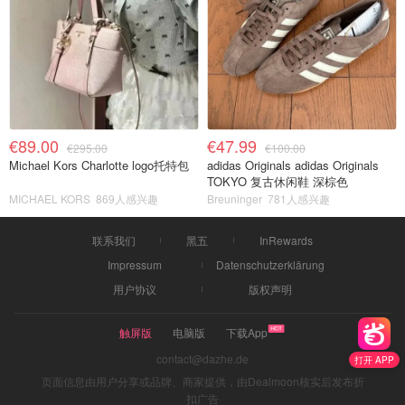
€89.00
€47.99
€295.00
€100.00
Michael Kors Charlotte logo托特包
adidas Originals adidas Originals
TOKYO 复古休闲鞋 深棕色
MICHAEL KORS
869人感兴趣
Breuninger
781人感兴趣
联系我们
黑五
InRewards
Impressum
Datenschutzerklärung
用户协议
版权声明
触屏版
电脑版
下载App
contact@dazhe.de
打开 APP
页面信息由用户分享或品牌、商家提供，由Dealmoon核实后发布折
扣广告