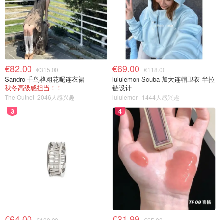
€82.00
€69.00
€315.00
€118.00
Sandro 千鸟格粗花呢连衣裙
lululemon Scuba 加大连帽卫衣 半拉
秋冬高级感担当！！
链设计
The Outnet
2046人感兴趣
lululemon
1444人感兴趣
3
4
€64.00
€31.99
€100.00
€65.00