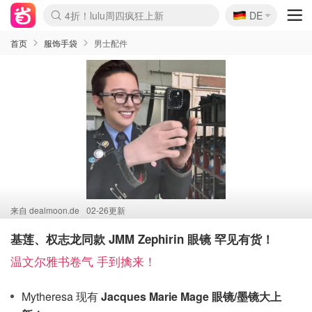
🇩🇪
4折！lulu周四疯狂上新
DE
Boticinal 夏促开抢！
还没结束！&OtherStories大促
Joybuy变相75折 随时失效
速领！Stanley独家85折
疑似霸哥！Camper额外叠85折
Zalando 奥莱闪促！每日更新
Moncler反季囤！5折起+叠9折
Coach Brooklyn仅€192
首页
服饰手袋
男士配件
来自
dealmoon.de
02-26更新
基莲、权志龙同款 JMM Zephirin 眼镜 罕见有货！
温文尔雅书卷气 手到擒来！
Mytheresa 现有
Jacques Marie Mage 眼镜/墨镜大上