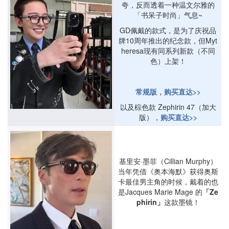
夸，反而透着一种温文尔雅的
「书呆子时尚」气息~
GD佩戴的款式，是为了庆祝品
牌10周年推出的纪念款，但Myt
heresa现有同系列新款（不同
色）上架！
常规版，购买直达>>
以及棕色款 Zephirin 47（加大
版），
购买直达>>
基里安·墨菲（Cillian Murphy）
当年凭借《奥本海默》获得奥斯
卡最佳男主角的时候，戴着的也
是Jacques Marie Mage 的
「Ze
phirin」
这款墨镜！