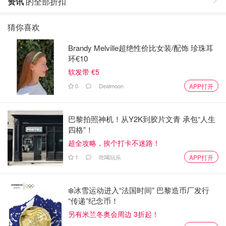
资讯
的全部折扣
猜你喜欢
Brandy Melville超绝性价比女装/配饰 珍珠耳
环€10
软发带 €5
0
Dealmoon
APP打开
巴黎拍照神机！从Y2K到胶片文青 承包“人生
四格”！
超全攻略，挨个打卡不迷路！
1
吃喝玩乐
APP打开
❄️冰雪运动进入“法国时间” 巴黎造币厂发行
“传递”纪念币！
另有米兰冬奥会周边 3折起！