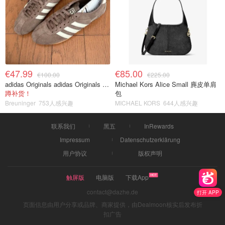
€47.99
€85.00
€100.00
€225.00
adidas Originals adidas Originals TOKYO 复古休闲鞋 深棕色
Michael Kors Alice Small 麂皮单肩
蹲补货！
包
Breuninger
753人感兴趣
MICHAEL KORS
644人感兴趣
联系我们
黑五
InRewards
Impressum
Datenschutzerklärung
用户协议
版权声明
触屏版
电脑版
下载App
contact@dazhe.de
打开 APP
页面信息由用户分享或品牌、商家提供，由Dealmoon核实后发布折
扣广告