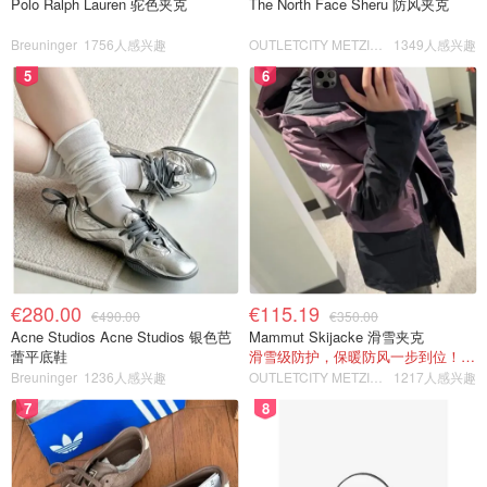
Polo Ralph Lauren 驼色夹克
The North Face Sheru 防风夹克
Breuninger
1756人感兴趣
OUTLETCITY METZINGEN
1349人感兴趣
5
6
€280.00
€115.19
€490.00
€350.00
Acne Studios Acne Studios 银色芭
Mammut Skijacke 滑雪夹克
蕾平底鞋
滑雪级防护，保暖防风一步到位！仅剩s！
Breuninger
1236人感兴趣
OUTLETCITY METZINGEN
1217人感兴趣
7
8