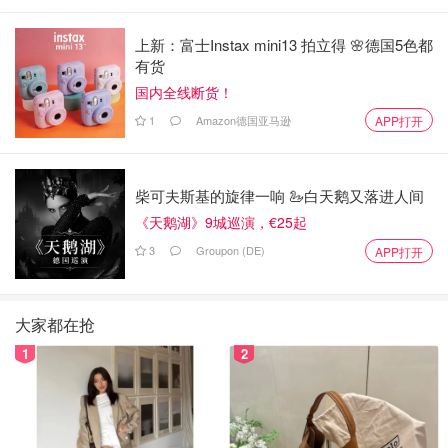
上新：富士Instax mini13 拍立得 🌸德国5色都
有货
国内全线断货！
1
Amazon德国亚马逊
APP打开
柴可夫斯基的旋律一响 🦢白天鹅又落进人间
《天鹅湖》9城巡演，€25起
3
Groupon (DE)
APP打开
大家都在抢
1
2