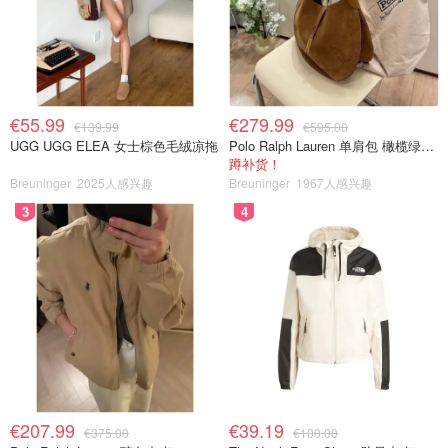
€55.99
€279.99
€139.99
€595.00
UGG UGG ELEA 女士棕色毛绒凉拖
Polo Ralph Lauren 单肩包 橄榄绿金色
蹲补货！
Breuninger
2025人感兴趣
Breuninger
1967人感兴趣
3
4
€207.99
€39.19
€375.00
€100.00