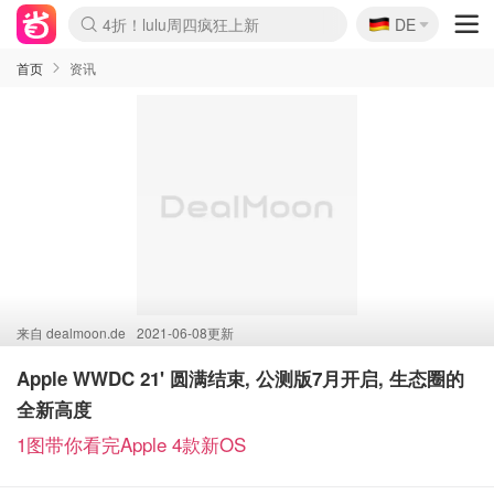
🇩🇪
4折！lulu周四疯狂上新
DE
Boticinal 夏促开抢！
还没结束！&OtherStories大促
Joybuy变相75折 随时失效
速领！Stanley独家85折
疑似霸哥！Camper额外叠85折
Zalando 奥莱闪促！每日更新
Moncler反季囤！5折起+叠9折
Coach Brooklyn仅€192
首页
资讯
来自
dealmoon.de
2021-06-08更新
Apple WWDC 21' 圆满结束, 公测版7月开启, 生态圈的
全新高度
1图带你看完Apple 4款新OS