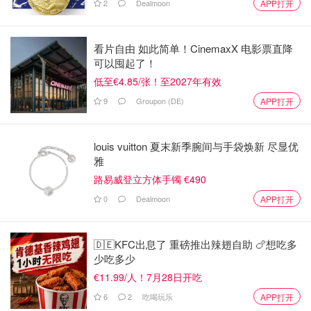
2
Dealmoon
APP打开
看片自由 如此简单！CinemaxX 电影票直降
可以囤起了！
低至€4.85/张！至2027年有效
9
Groupon (DE)
APP打开
louis vuitton 夏末新季腕间与手袋焕新 尽显优
雅
路易威登立方体手镯 €490
0
Dealmoon
APP打开
🇩🇪KFC出息了 重磅推出辣翅自助 🍗想吃多
少吃多少
€11.99/人！7月28日开吃
6
2
吃喝玩乐
APP打开