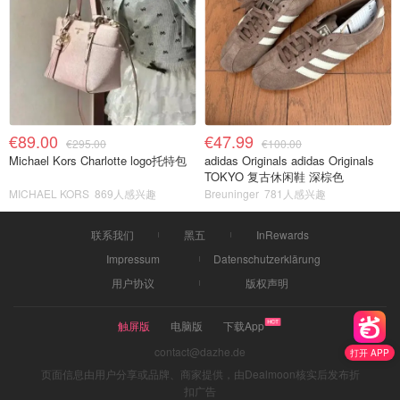
€89.00
€47.99
€295.00
€100.00
Michael Kors Charlotte logo托特包
adidas Originals adidas Originals
TOKYO 复古休闲鞋 深棕色
MICHAEL KORS
869人感兴趣
Breuninger
781人感兴趣
联系我们
黑五
InRewards
Impressum
Datenschutzerklärung
用户协议
版权声明
触屏版
电脑版
下载App
contact@dazhe.de
打开 APP
页面信息由用户分享或品牌、商家提供，由Dealmoon核实后发布折
扣广告