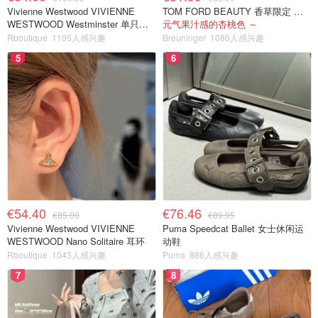
Vivienne Westwood VIVIENNE
TOM FORD BEAUTY 香草限定 镜面唇蜜 #08INHIBITION
WESTWOOD Westminster 单只耳
元气果汁感的杏桃色 ～
环
Rboutique
1195人感兴趣
Breuninger
1080人感兴趣
5
6
€54.40
€76.46
€85.00
€89.95
Vivienne Westwood VIVIENNE
Puma Speedcat Ballet 女士休闲运
WESTWOOD Nano Solitaire 耳环
动鞋
Rboutique
1043人感兴趣
Puma
886人感兴趣
7
8