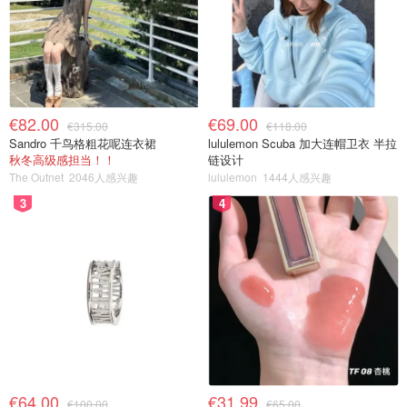
€82.00
€69.00
€315.00
€118.00
Sandro 千鸟格粗花呢连衣裙
lululemon Scuba 加大连帽卫衣 半拉
秋冬高级感担当！！
链设计
The Outnet
2046人感兴趣
lululemon
1444人感兴趣
3
4
€64.00
€31.99
€100.00
€65.00