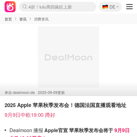
🇩🇪
4折！lulu周四疯狂上新
DE
Boticinal 夏促开抢！
还没结束！&OtherStories大促
Joybuy变相75折 随时失效
速领！Stanley独家85折
疑似霸哥！Camper额外叠85折
Zalando 奥莱闪促！每日更新
Moncler反季囤！5折起+叠9折
Coach Brooklyn仅€192
首页
资讯
消费资讯
来自
dealmoon.de
2025-09-09更新
2025 Apple 苹果秋季发布会！德国法国直播观看地址
9月9日中欧19:00 蹲好
Dealmoon 播报
Apple官宣 苹果秋季发布会将于
9月9日