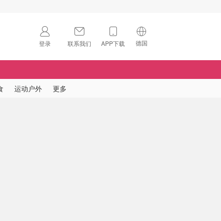
德国
登录
联系我们
APP下载
🇺🇸
美国
🇨🇳
中国
食
运动户外
更多
🇨🇦
加拿大
扫码下载 App
🇬🇧
英国
Download on the
App Store
🇩🇪
德国
Download the
Android App
🇫🇷
法国
🇮🇹
意大利
🇦🇺
澳洲