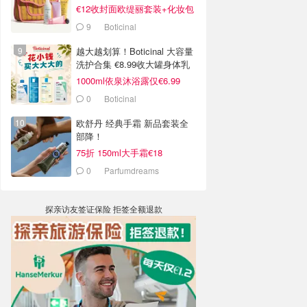
€12收封面欧缇丽套装+化妆包
9
Boticinal
越大越划算！Boticinal 大容量
洗护合集 €8.99收大罐身体乳
1000ml依泉沐浴露仅€6.99
0
Boticinal
欧舒丹 经典手霜 新品套装全
部降！
75折 150ml大手霜€18
0
Parfumdreams
探亲访友签证保险 拒签全额退款