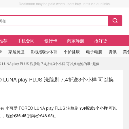
Dealmoon may be paid when users buy items via our links.
推荐
手机合同
银行卡
商家导航
抢好货
卡
家居厨卫
影视/演出/体育
个护健康
电子电脑
资讯
美
EO LUNA play PLUS 洗脸刷 7.4折送3个小样 可以换电池的哦~超值
 LUNA play PLUS 洗脸刷 7.4折送3个小样 可以换
值
 现有 小可爱 FOREO LUNA play PLUS 洗脸刷
7.4折送3个小样
可以
 ，现价
€36.45
(指导价€48.95)。