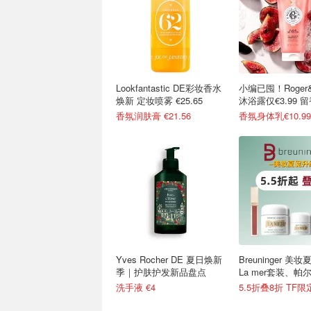
Lookfantastic DE彩妆香水
小编已囤！Roger&G
焕新 定妆喷雾 €25.65
沐浴露仅€3.99 
香氛润肤膏 €21.56
香氛身体乳€10.9
Yves Rocher DE 夏日焕新
Breuninger 
季｜护肤护发新品盘点
La mer套装、帕
洗手液 €4
5.5折叠8折 TF限