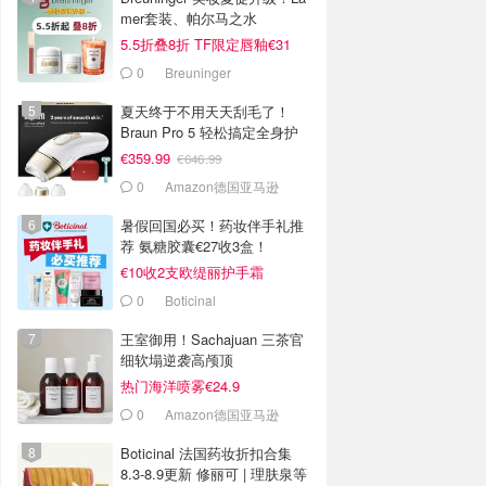
mer套装、帕尔马之水
5.5折叠8折 TF限定唇釉€31
0
Breuninger
夏天终于不用天天刮毛了！
Braun Pro 5 轻松搞定全身护
理
€359.99
€646.99
0
Amazon德国亚马逊
暑假回国必买！药妆伴手礼推
荐 氨糖胶囊€27收3盒！
€10收2支欧缇丽护手霜
0
Boticinal
王室御用！Sachajuan 三茶官
细软塌逆袭高颅顶
热门海洋喷雾€24.9
0
Amazon德国亚马逊
Boticinal 法国药妆折扣合集
8.3-8.9更新 修丽可 | 理肤泉等