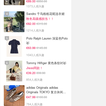
€89.00
€850.00
1373人感兴趣
Sandro 千鸟格粗花呢连衣裙
秋冬高级感担当！！
€82.00
€315.00
1214人感兴趣
Polo Ralph Lauren 深蓝色Polo
衫
€63.99
€145.00
1043人感兴趣
Tommy Hilfiger 黄色条纹衬衫
Jisoo同款！
€39.20
€99.90
854人感兴趣
adidas Originals adidas
Originals TOKYO 复古休闲鞋
深棕色
€47.99
€100.00
764人感兴趣