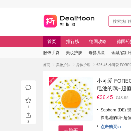
首页
排行榜
德国攻略
德国药
服饰手袋
美妆护肤
母婴儿童
金融/信用
首页
美妆护肤
身体护理
€36.45 小可爱 FOR
小可爱 FOREO
电池的哦~超
€36.45
€48.95
4
Sephora (DE)
换电池的哦~超值
2
点击购买>>
去购买