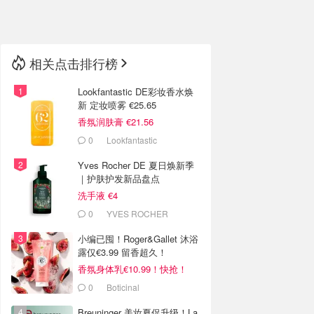
🇳🇿
新西兰
相关点击排行榜
Lookfantastic DE彩妆香水焕
新 定妆喷雾 €25.65
香氛润肤膏 €21.56
0
Lookfantastic
Yves Rocher DE 夏日焕新季
｜护肤护发新品盘点
洗手液 €4
0
YVES ROCHER
小编已囤！Roger&Gallet 沐浴
露仅€3.99 留香超久！
香氛身体乳€10.99！快抢！
0
Boticinal
Breuninger 美妆夏促升级！La