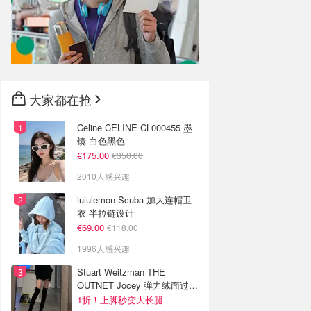
大家都在抢
Celine CELINE CL000455 墨
镜 白色黑色
€175.00
€350.00
2010人感兴趣
lululemon Scuba 加大连帽卫
衣 半拉链设计
€69.00
€118.00
1996人感兴趣
Stuart Weitzman THE
OUTNET Jocey 弹力绒面过膝
靴
1折！上脚秒变大长腿