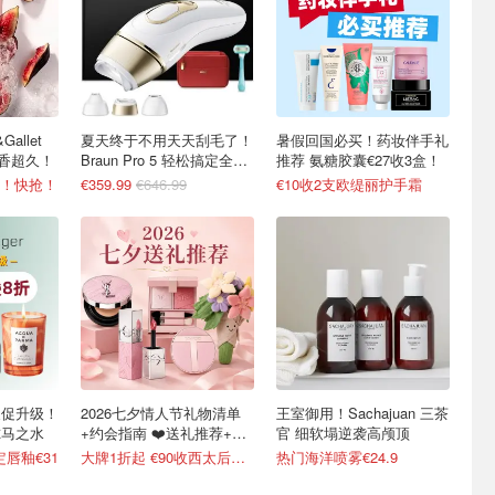
allet
夏天终于不用天天刮毛了！
暑假回国必买！药妆伴手礼
留香超久！
Braun Pro 5 轻松搞定全身
推荐 氨糖胶囊€27收3盒！
护理
9！快抢！
€359.99
€646.99
€10收2支欧缇丽护手霜
美妆夏促升级！
2026七夕情人节礼物清单
王室御用！Sachajuan 三茶
尔马之水
+约会指南 ❤️送礼推荐+折
官 细软塌逆袭高颅顶
扣汇总
定唇釉€31
大牌1折起 €90收西太后土星耳钉
热门海洋喷雾€24.9