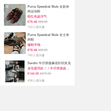
Puma Speedcat Mule 女款休
闲运动鞋
暗红色超洋气
€76.46
€89.95
742人感兴趣
Puma Speedcat Mule 女士休
闲鞋
穆勒半拖
€76.46
€89.95
740人感兴趣
Sandro 牛仔拼接麻花针织夹克
金玟庭同款！！牛仔拼接超有层次感
€144.00
€275.00
458人感兴趣