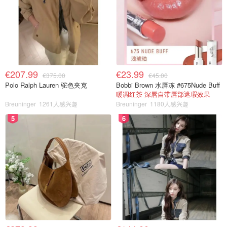
€207.99
€23.99
€375.00
€45.00
Polo Ralph Lauren 驼色夹克
Bobbi Brown 水唇冻 #675Nude Buff
暖调红茶 深唇自带唇部遮瑕效果
Breuninger
1261人感兴趣
Breuninger
1180人感兴趣
5
6