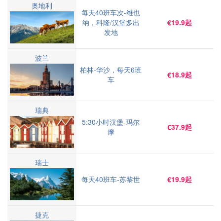
奥地利
每天40班车次-维也
纳，科隆/汉堡多出
€19.9起
发地
波兰
柏林-华沙，每天6班
€18.9起
车
瑞典
5:30小时汉堡-玛尔
€37.9起
摩
瑞士
每天40班车-苏黎世
€19.9起
捷克