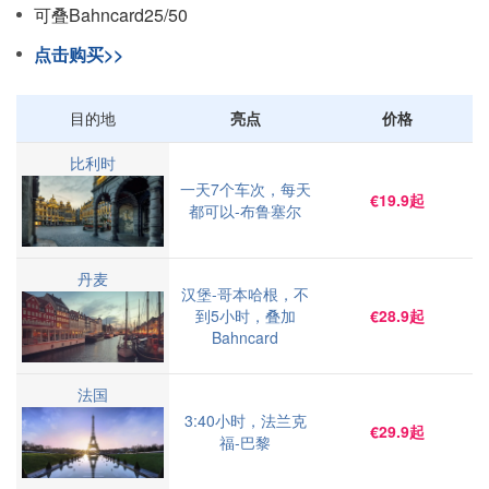
可叠Bahncard25/50
点击购买>>
目的地
亮点
价格
比利时
一天7个车次，每天
€19.9起
都可以-布鲁塞尔
丹麦
汉堡-哥本哈根，不
到5小时，叠加
€28.9起
Bahncard
法国
3:40小时，法兰克
€29.9起
福-巴黎