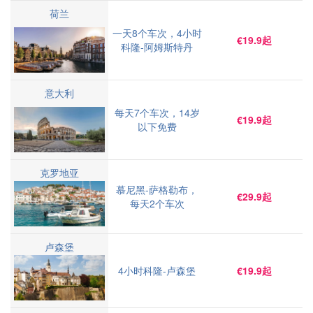
荷兰
一天8个车次，4小时
€19.9起
科隆-阿姆斯特丹
意大利
每天7个车次，14岁
€19.9起
以下免费
克罗地亚
慕尼黑-萨格勒布，
€29.9起
每天2个车次
卢森堡
4小时科隆-卢森堡
€19.9起