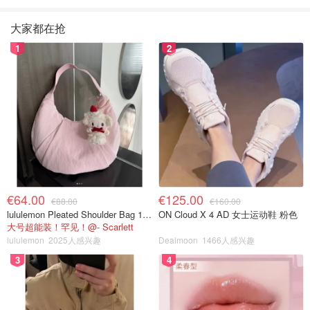
大家都在抢
1
2
€64.00
€125.00
€88.00
€160.00
lululemon Pleated Shoulder Bag 10L 单肩包
ON Cloud X 4 AD 女士运动鞋 粉色
大号超能装！罕见！@- Scarlett
lululemon
2025人感兴趣
Dealmoon
1466人感兴趣
3
4