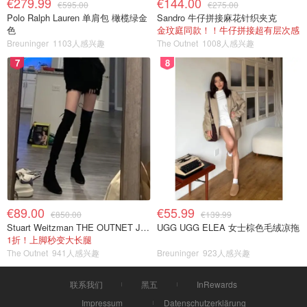
€279.99
€144.00
€595.00
€275.00
Polo Ralph Lauren 单肩包 橄榄绿金
Sandro 牛仔拼接麻花针织夹克
色
金玟庭同款！！牛仔拼接超有层次感
Breuninger
1103人感兴趣
The Outnet
1008人感兴趣
7
8
€89.00
€55.99
€850.00
€139.99
Stuart Weitzman THE OUTNET Jocey 弹力绒面过膝靴
UGG UGG ELEA 女士棕色毛绒凉拖
1折！上脚秒变大长腿
The Outnet
941人感兴趣
Breuninger
923人感兴趣
联系我们
黑五
InRewards
Impressum
Datenschutzerklärung