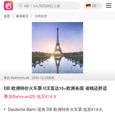
🇩🇪
4折！lulu周四疯狂上新
DE
Boticinal 夏促开抢！
还没结束！&OtherStories大促
Joybuy变相75折 随时失效
速领！Stanley独家85折
疑似霸哥！Camper额外叠85折
Zalando 奥莱闪促！每日更新
Moncler反季囤！5折起+叠9折
Coach Brooklyn仅€192
首页
家居厨卫
日用杂货
来自
dealmoon.de
2024-12-23更新
DB 欧洲特价火车票 ICE直达15+欧洲各国 省钱还舒适
叠加Bahncard25 低至€14.9
Deutsche Bahn 现有 DB 欧洲特价火车票 低至€19.9。