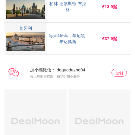
柏林-德累斯顿-布拉
€13.9起
格
匈牙利
每天4班车，慕尼黑-
€37.9起
布达佩斯
加小编微信：
复制
每天刷刷朋友圈，精华折扣不漏掉