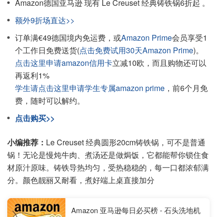
Amazon德国亚马逊 现有 Le Creuset 经典铸铁锅6折起 。
额外9折场直达>>
订单满€49德国境内免运费，或
Amazon Prime
会员享受1
个工作日免费送货(
点击免费试用30天Amazon Prime
)。
点击这里申请amazon信用卡
立减10欧，而且购物还可以
再返利1%
学生请点击这里申请学生专属amazon prime
，前6个月免
费，随时可以解约。
点击购买>>
小编推荐：
Le Creuset 经典圆形20cm铸铁锅，可不是普通
锅！无论是慢炖牛肉、煮汤还是做焗饭，它都能帮你锁住食
材原汁原味。铸铁导热均匀，受热稳稳的，每一口都浓郁满
分。颜色靓丽又耐看，煮好端上桌直接加分
Amazon 亚马逊每日必买榜 - 石头洗地机