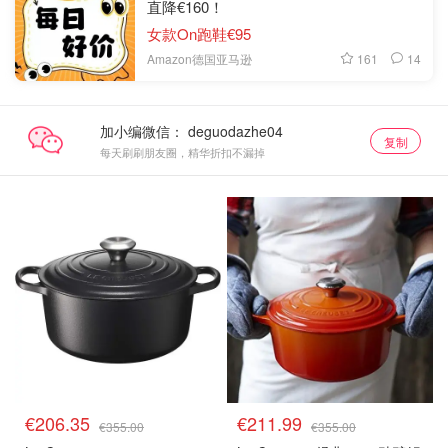
直降€160！
女款On跑鞋€95
161
14
Amazon德国亚马逊
加小编微信：
复制
每天刷刷朋友圈，精华折扣不漏掉
€206.35
€211.99
€355.00
€355.00