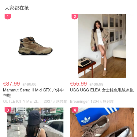
大家都在抢
1
2
€87.99
€55.99
€180.00
€139.99
Mammut Sertig II Mid GTX 户外中
UGG UGG ELEA 女士棕色毛绒凉拖
帮鞋
OUTLETCITY METZINGEN
2037人感兴趣
Breuninger
1204人感兴趣
3
4