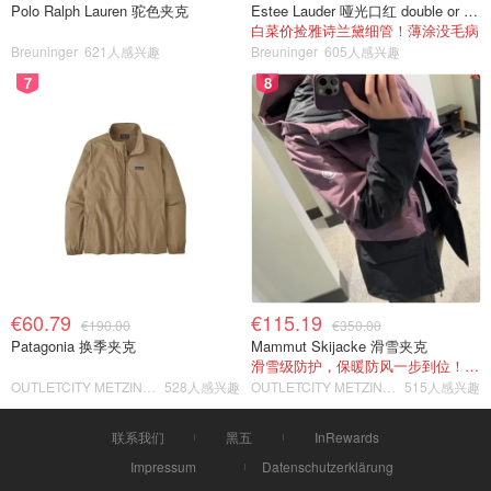
Polo Ralph Lauren 驼色夹克
Estee Lauder 哑光口红 double or nothing色号
白菜价捡雅诗兰黛细管！薄涂没毛病
Breuninger
621人感兴趣
Breuninger
605人感兴趣
7
8
€60.79
€115.19
€190.00
€350.00
Patagonia 换季夹克
Mammut Skijacke 滑雪夹克
滑雪级防护，保暖防风一步到位！仅剩s！
OUTLETCITY METZINGEN
528人感兴趣
OUTLETCITY METZINGEN
515人感兴趣
联系我们
黑五
InRewards
Impressum
Datenschutzerklärung