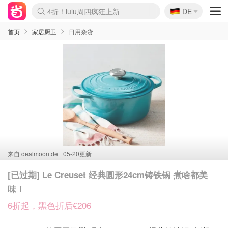
🇩🇪
4折！lulu周四疯狂上新
DE
Boticinal 夏促开抢！
还没结束！&OtherStories大促
Joybuy变相75折 随时失效
速领！Stanley独家85折
疑似霸哥！Camper额外叠85折
Zalando 奥莱闪促！每日更新
Moncler反季囤！5折起+叠9折
Coach Brooklyn仅€192
首页
家居厨卫
日用杂货
来自
dealmoon.de
05-20更新
[已过期] Le Creuset 经典圆形24cm铸铁锅 煮啥都美
味！
6折起，黑色折后€206