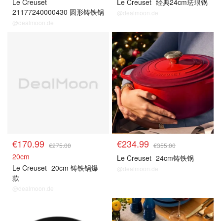
Le Creuset
Le Creuset
经典24cm珐琅锅
21177240000430 圆形铸铁锅
@dealmoon.de
24cm 黑色
@dealmoon.de
€170.99
€234.99
€275.00
€355.00
20cm
Le Creuset
24cm铸铁锅
Le Creuset
20cm 铸铁锅爆
@dealmoon.de
款
@dealmoon.de