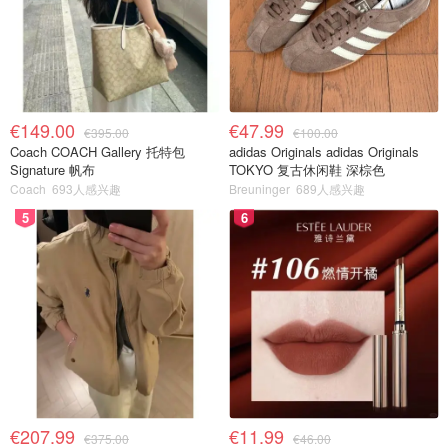
€149.00
€47.99
€395.00
€100.00
Coach COACH Gallery 托特包
adidas Originals adidas Originals
Signature 帆布
TOKYO 复古休闲鞋 深棕色
Coach
693人感兴趣
Breuninger
689人感兴趣
5
6
€207.99
€11.99
€375.00
€46.00