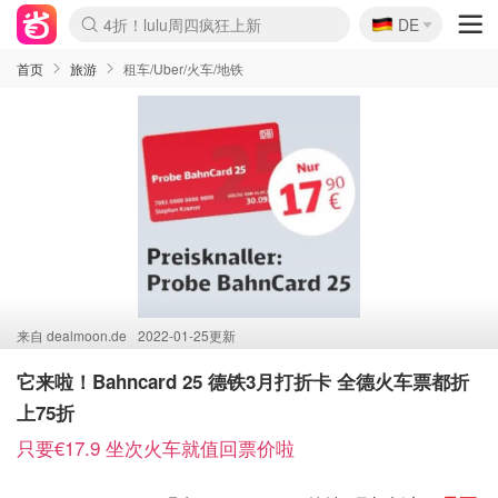
🇩🇪
4折！lulu周四疯狂上新
DE
Boticinal 夏促开抢！
还没结束！&OtherStories大促
Joybuy变相75折 随时失效
速领！Stanley独家85折
疑似霸哥！Camper额外叠85折
Zalando 奥莱闪促！每日更新
Moncler反季囤！5折起+叠9折
Coach Brooklyn仅€192
首页
旅游
租车/Uber/火车/地铁
来自
dealmoon.de
2022-01-25更新
它来啦！Bahncard 25 德铁3月打折卡 全德火车票都折
上75折
只要€17.9 坐次火车就值回票价啦