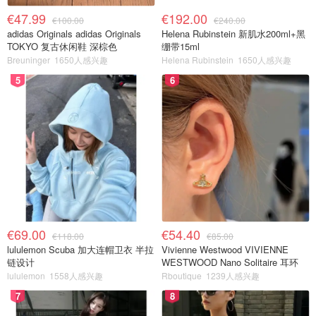
€47.99
€192.00
€100.00
€240.00
adidas Originals adidas Originals
Helena Rubinstein 新肌水200ml+黑
TOKYO 复古休闲鞋 深棕色
绷带15ml
Breuninger
1650人感兴趣
Helena Rubinstein
1650人感兴趣
5
6
€69.00
€54.40
€118.00
€85.00
lululemon Scuba 加大连帽卫衣 半拉
Vivienne Westwood VIVIENNE
链设计
WESTWOOD Nano Solitaire 耳环
lululemon
1558人感兴趣
Rboutique
1239人感兴趣
7
8