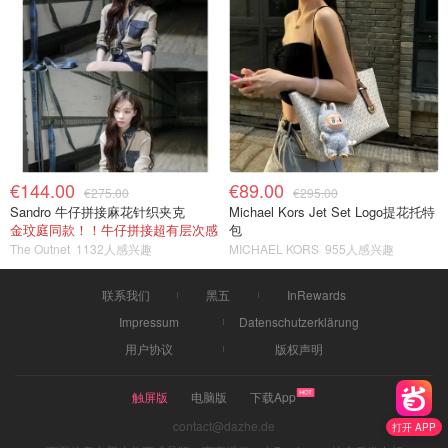
€144.00
€89.00
€275.00
€295.00
Sandro 牛仔拼接麻花针织夹克
Michael Kors Jet Set Logo提花托特
金玟庭同款！！牛仔拼接超有层次感
包
The Outnet
1132人感兴趣
MICHAEL KORS
955人感兴趣
联系我们
黑五
InRewards
Impressum
Datenschutzerklärung
用户协议
版权声明
触屏版
电脑版
下载App
contact@dazhe.de
打开 APP