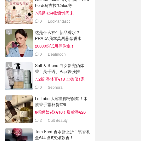
Ford/马吉拉/Chloé等
7折起 €54收慵懒周末
0
Lookfantastic
这是什么神仙新品香水？
PRADA我本莫测悬念香水
20000份试用等你拿！
0
Dealmoon
Salt & Stone 白女新宠伪体
香！吴千语、Papi酱强推
7.2折 香体膏€18 全德仅1家
0
Sephora
Le Labo 大容量邮寄解禁！木
质香手霜补货€29
8折解禁+送€10！爆款香€26
2
Cult Beauty
Tom Ford 香水折上折！试香礼
盒€44 含5支爆款香！