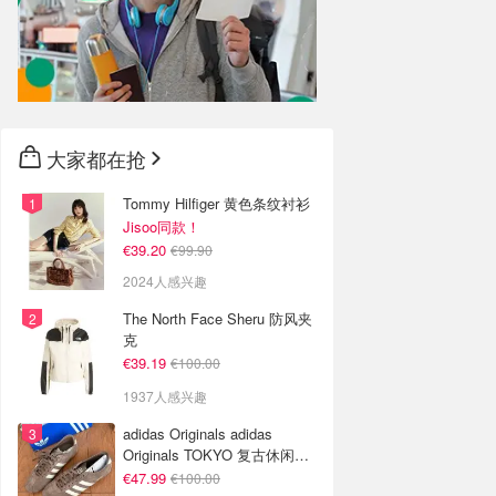
大家都在抢
Tommy Hilfiger 黄色条纹衬衫
Jisoo同款！
€39.20
€99.90
2024人感兴趣
The North Face Sheru 防风夹
克
€39.19
€100.00
1937人感兴趣
adidas Originals adidas
Originals TOKYO 复古休闲鞋
深棕色
€47.99
€100.00