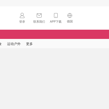
德国
登录
联系我们
APP下载
🇺🇸
美国
🇨🇳
中国
食
运动户外
更多
🇨🇦
加拿大
扫码下载 App
🇬🇧
英国
Download on the
App Store
🇩🇪
德国
Download the
Android App
🇫🇷
法国
🇮🇹
意大利
🇦🇺
澳洲