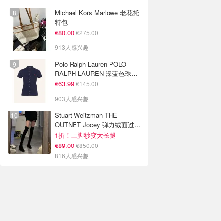
Michael Kors Marlowe 老花托
特包
€80.00
€275.00
913人感兴趣
Polo Ralph Lauren POLO
RALPH LAUREN 深蓝色珠地
布 Polo衫
€63.99
€145.00
903人感兴趣
Stuart Weitzman THE
OUTNET Jocey 弹力绒面过膝
靴
1折！上脚秒变大长腿
€89.00
€850.00
816人感兴趣