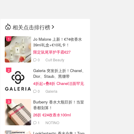
🇳🇿
新西兰
相关点击排行榜
Jo Malone 上新！€74收香水
39ml礼盒+€10礼卡！
限定鼠尾草护手霜€27
0
Cult Beauty
Galeria 突发折上折！Chanel、
Dior、Staub、黑绷带
4折起+叠8折 Chanel洁面罕见
€43
0
Galeria
Burberry 香水大瓶巨折！当室
香都划算！
26折 €24收香水100ml
1
NOTINO
Lookfantastic 香水合集！Tom