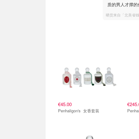
质的男人才撑的
晒货来自「北美省
€45.00
€245.
Penhaligon's 女香套装