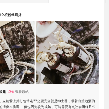
s 潘海立根粉丝晒货
飯趣
查看原帖
8
，立刻爱上并打包带走??公鹿完全就是绅士香，带着白兰地酒的
的清爽木质调 ，但也因为较为成熟，可能需要有点社会历练且气