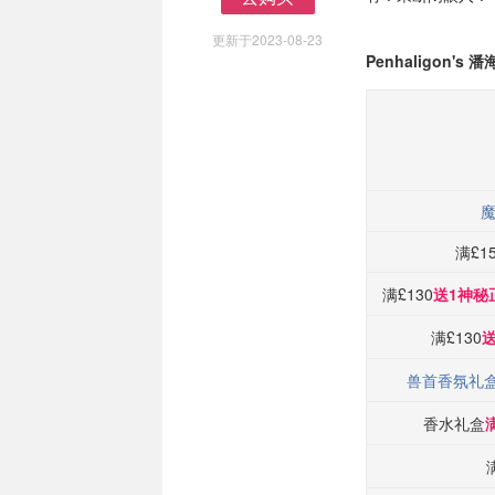
去购买
更新于2023-08-23
Penhaligon's
满£1
满£130
送1神秘
满£130
兽首香氛礼
香水礼盒