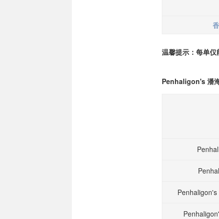
温馨提示：每单仅能
Penhaligon'
Penha
Penha
Penhaligon
Penhali