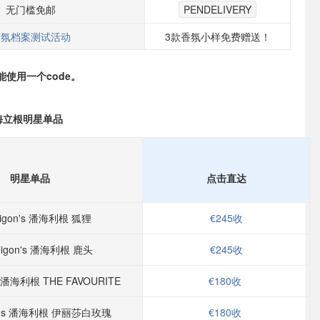
无门槛免邮
PENDELIVERY
香氛档案测试活动
3款香氛小样免费赠送！
使用一个code。
s 潘海立根明星单品
明星单品
点击直达
ligon's 潘海利根 狐狸
€245收
ligon's 潘海利根 鹿头
€245收
's 潘海利根 THE FAVOURITE
€180收
gon's 潘海利根 伊丽莎白玫瑰
€180收