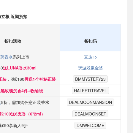
 潘海立根 近期折扣
折扣活动
折扣码
魔药香水
系列上市
直达>>
50
送LUNA香水30ml
玩游戏赢金奖
正装
，满£160
再送1个神秘正装
DMMYSTERY23
送黑玫瑰沉香4件+收纳袋
HALFETITRAVEL
盒
8折，需加购任意正装香水
DEALMOONMANSION
满£100送6支香（6*2ml）
DEALMOONSET
满£90享新人9折
DMWELCOME