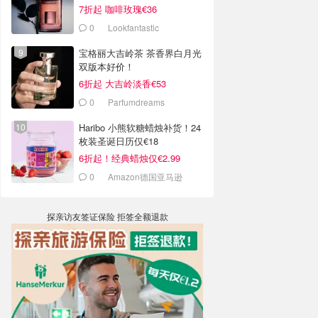
7折起 咖啡玫瑰€36
0
Lookfantastic
宝格丽大吉岭茶 茶香界白月光
双版本好价！
6折起 大吉岭淡香€53
0
Parfumdreams
Haribo 小熊软糖蜡烛补货！24
枚装圣诞日历仅€18
6折起！经典蜡烛仅€2.99
0
Amazon德国亚马逊
探亲访友签证保险 拒签全额退款