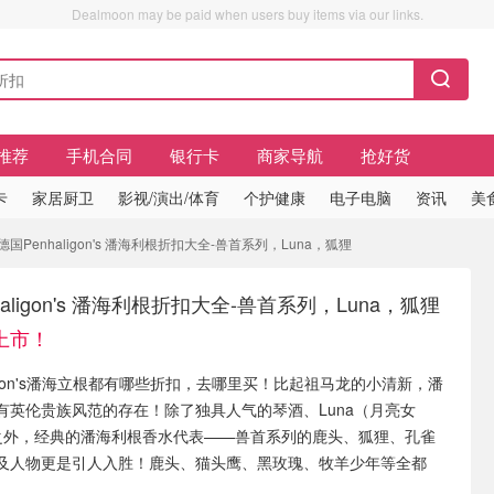
Dealmoon may be paid when users buy items via our links.
推荐
手机合同
银行卡
商家导航
抢好货
卡
家居厨卫
影视/演出/体育
个护健康
电子电脑
资讯
美
国Penhaligon's 潘海利根折扣大全-兽首系列，Luna，狐狸
haligon's 潘海利根折扣大全-兽首系列，Luna，狐狸
上市！
aligon's潘海立根都有哪些折扣，去哪里买！比起祖马龙的小清新，潘
有英伦贵族风范的存在！除了独具人气的琴酒、Luna（月亮女
sa之外，经典的潘海利根香水代表——兽首系列的鹿头、狐狸、孔雀
及人物更是引人入胜！鹿头、猫头鹰、黑玫瑰、牧羊少年等全都