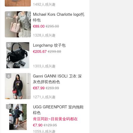
1492人感兴趣
Michael Kors Charlotte logo托
特包
€89.00
€295.00
1328人感兴趣
Longchamp 饺子包
€205.67
€299.88
1303人感兴趣
Ganni GANNI ISOLI 卫衣 深
灰色拼驼色粉色
€87.99
€269.99
1271人感兴趣
UGG GREENPORT 室内拖鞋
棕色
肯豆同款~目前黄金码都在
€7.90
€129.95
1059人感兴趣