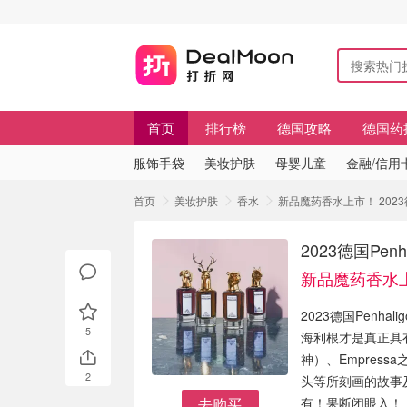
首页
排行榜
德国攻略
德国药
服饰手袋
美妆护肤
母婴儿童
金融/信用
首页
美妆护肤
香水
新品魔药香水上市！ 2023德
2023德国Pen
新品魔药香水
2023德国Penh
5
海利根才是真正具
神）、Empres
2
头等所刻画的故事
去购买
有！果断闭眼入！