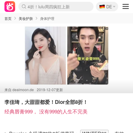
🇩🇪
4折！lulu周四疯狂上新
DE
Boticinal 夏促开抢！
还没结束！&OtherStories大促
Joybuy变相75折 随时失效
速领！Stanley独家85折
疑似霸哥！Camper额外叠85折
Zalando 奥莱闪促！每日更新
Moncler反季囤！5折起+叠9折
Coach Brooklyn仅€192
首页
美妆护肤
身体护理
来自
dealmoon.de
2019-12-07更新
李佳琦，大甜甜都爱！Dior全部8折！
经典唇膏999， 没有999的人生不完美