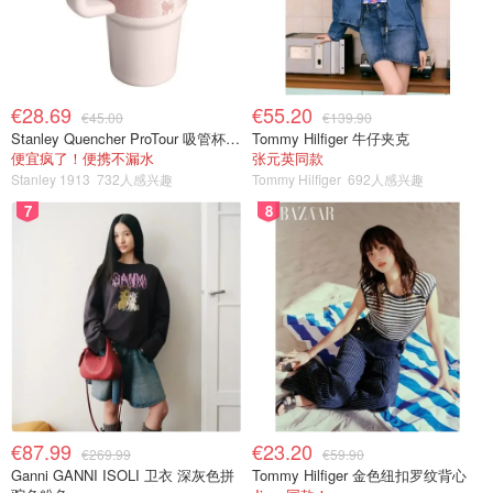
€28.69
€55.20
€45.00
€139.90
Stanley Quencher ProTour 吸管杯 0.59L
Tommy Hilfiger 牛仔夹克
便宜疯了！便携不漏水
张元英同款
Stanley 1913
732人感兴趣
Tommy Hilfiger
692人感兴趣
7
8
€87.99
€23.20
€269.99
€59.90
Ganni GANNI ISOLI 卫衣 深灰色拼
Tommy Hilfiger 金色纽扣罗纹背心