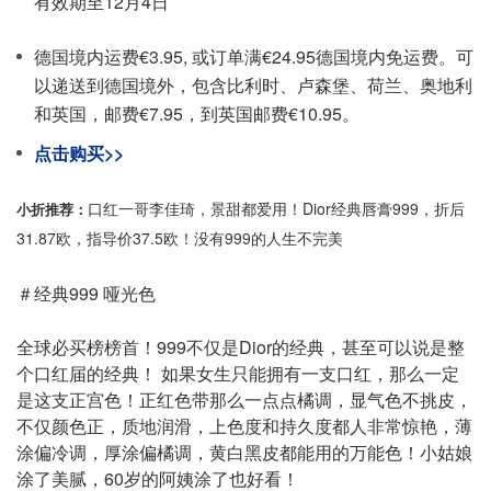
有效期至12月4日
德国境内运费€3.95, 或订单满€24.95德国境内免运费。可
以递送到德国境外，包含比利时、卢森堡、荷兰、奥地利
和英国，邮费€7.95，到英国邮费€10.95。
点击购买>>
口红一哥李佳琦，景甜都爱用！
Dior经典唇膏999，折后
小折推荐：
31.87欧，指导价37.5欧！
没有999的人生不完美
＃经典999 哑光色
全球必买榜榜首！999不仅是Dior的经典，甚至可以说是整
个口红届的经典！
如果女生只能拥有一支口红，那么一定
是这支正宫色！正红色带那么一点点橘调，显气色不挑皮，
不仅颜色正，质地润滑，上色度和持久度都人非常惊艳，薄
涂偏冷调，厚涂偏橘调，黄白黑皮都能用的万能色！小姑娘
涂了美腻，60岁的阿姨涂了也好看！