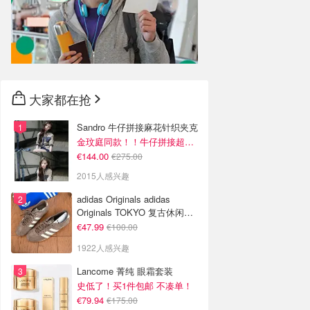
大家都在抢
Sandro 牛仔拼接麻花针织夹克
金玟庭同款！！牛仔拼接超有层次感
€144.00
€275.00
2015人感兴趣
adidas Originals adidas
Originals TOKYO 复古休闲鞋
深棕色
€47.99
€100.00
1922人感兴趣
Lancome 菁纯 眼霜套装
史低了！买1件包邮 不凑单！
€79.94
€175.00