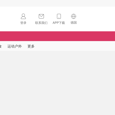
德国
登录
联系我们
APP下载
🇺🇸
美国
🇨🇳
中国
食
运动户外
更多
🇨🇦
加拿大
扫码下载 App
🇬🇧
英国
Download on the
App Store
🇩🇪
德国
Download the
Android App
🇫🇷
法国
🇮🇹
意大利
🇦🇺
澳洲