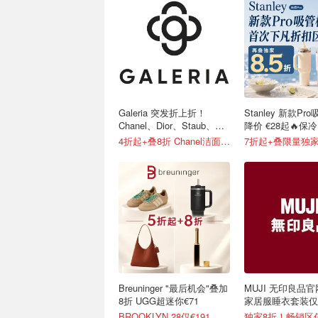
Galeria 突发折上折！
Stanley 新款Pr
Chanel、Dior、Staub、黑
降价 €28起🔥保冷
绷带
便携不漏水
4折起+叠8折 Chanel洁面罕见€43
7折起+叠限量独家
Breuninger "最后机会"叠加
MUJI 无印良品官
8折 UGG超迷你€71
家居服睡衣套装仅€
可选
BROOKLYN 28仅€191
独家8折！畅销区