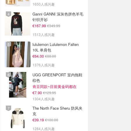
1650人感兴趣
Ganni GANNI 深灰色拼色羊毛
针织开衫
€167.99
€349.99
1513人感兴趣
lululemon Lululemon Falten
10L 单肩包
€64.00
€88.00
1376人感兴趣
UGG GREENPORT 室内拖鞋
棕色
肯豆同款~目前黄金码都在
€7.90
€129.95
1304人感兴趣
The North Face Sheru 防风夹
克
€39.19
€100.00
1284人感兴趣