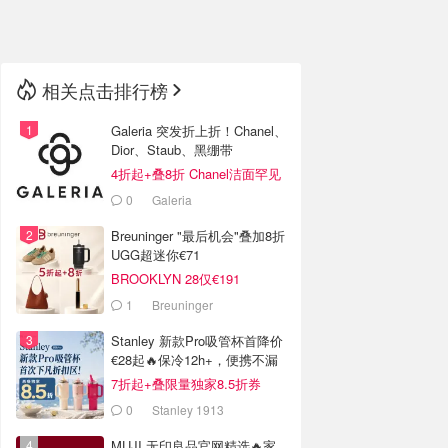
🇳🇿
新西兰
相关点击排行榜
Galeria 突发折上折！Chanel、
Dior、Staub、黑绷带
4折起+叠8折 Chanel洁面罕见
€43
0
Galeria
Breuninger "最后机会"叠加8折
UGG超迷你€71
BROOKLYN 28仅€191
1
Breuninger
Stanley 新款Pro吸管杯首降价
€28起🔥保冷12h+，便携不漏
水
7折起+叠限量独家8.5折券
0
Stanley 1913
MUJI 无印良品官网精选🔥家