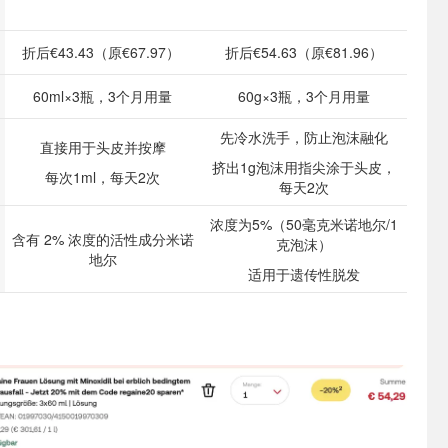
折后€43.43（原€67.97）
折后€54.63（原€81.96）
60ml×3瓶，3个月用量
60g×3瓶，3个月用量
先冷水洗手，防止泡沫融化
直接用于头皮并按摩
挤出1g泡沫用指尖涂于头皮，
每次1ml，每天2次
每天2次
浓度为5%（50毫克米诺地尔/1
含有 2% 浓度的活性成分米诺
克泡沫）
地尔
适用于遗传性脱发