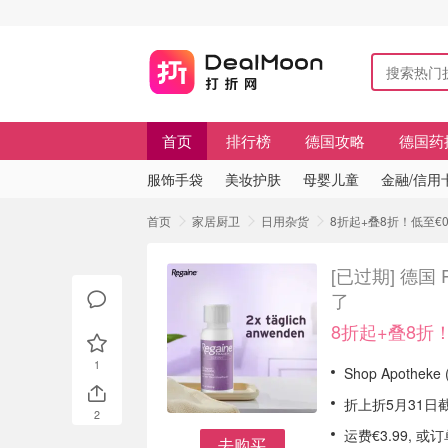
首页
排行榜
德国攻略
德国药
服饰手袋
美妆护肤
母婴儿童
金融/信用
首页
家居厨卫
日用杂货
8折起+叠8折！低至€0
[已过期]
德国 
了
8折起+叠8折！
1
Shop Apothek
折上折5月31日
2
运费€3.99, 
去购买