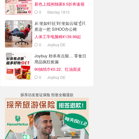
新色上线🆓独家8.5折劵速领
0
Stanley 1913
从‘坐如针毡’到‘坐如云端’☝️只
差这一把 SIHOO办公椅
人体工学电脑椅€139.99起
0
Joybuy DE
Joybuy 秒杀有点狠… 零食日
用品疯狂捡漏
90抽纸巾€0.22、红油面皮
€0.99
0
Joybuy DE
探亲访友签证保险 拒签全额退款