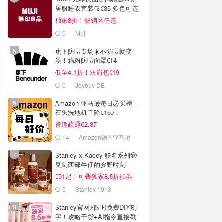
居服睡衣套装仅€35 多色可选
独家8折！畅销区任选
0
Muji
蕉下防晒专场☀️不防晒就变
黑！藕粉防晒面罩€14
低至4.1折！双肩包€19
0
Joybuy DE
Amazon 亚马逊每日必买榜 -
石头洗地机直降€160！
管道疏通€2.87
14
Amazon德国亚马逊
Stanley x Kacey 联名系列🤠
复刻西部牛仔的乡野时刻
€51起！可叠独家8.5折扣券
0
Stanley 1913
Stanley官网⚡️限时免费DIY刻
字！攻略干货+AI指令直接戳