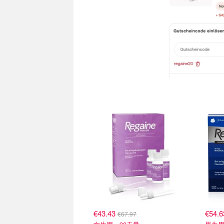
€43.43
€54.
€67.97