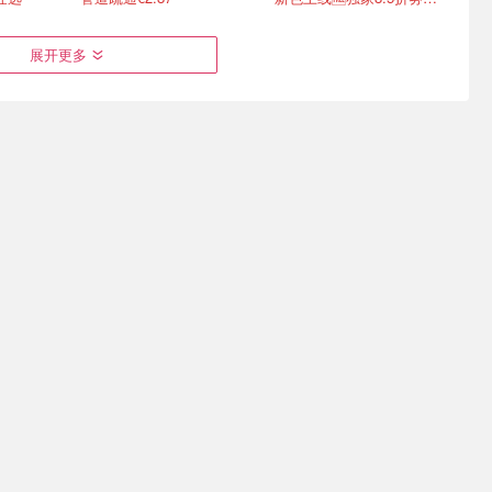
展开更多
y是如何出
Rewe生鲜送货上门 ja!鸡蛋
买纸还得看Joybuy！厕
件变成顶
€1.67/盒 便宜疯了！
纸、厨房纸、纸巾全买4免1
超适合夏日
满€60-€20，变6.7折
变相5折起 90抽纸巾才€0.22/包