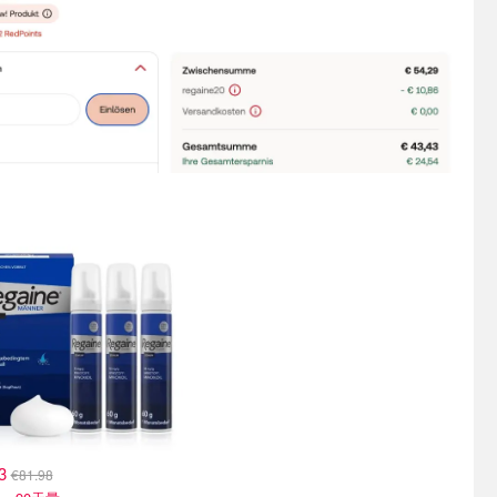
63
€81.98