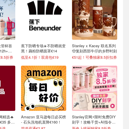
o吸管杯首
蕉下防晒专场☀️不防晒就变
Stanley x Kacey 联名系列
12h+，
黑！藕粉防晒面罩€14
🤠复刻西部牛仔的乡野时刻
8.5折券
低至4.1折！双肩包€19
€51起！可叠独家8.5折扣券
网精选🔥
Amazon 亚马逊每日必买榜
Stanley官网⚡️限时免费DIY
35 多色
- 石头洗地机直降€160！
刻字！攻略干货+AI指令直
接戳
任选
管道疏通€2.87
新色上线🆓独家8.5折劵速领