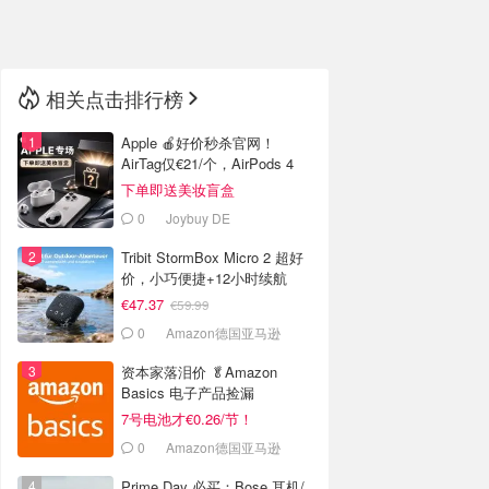
🇳🇿
新西兰
相关点击排行榜
Apple 🍎好价秒杀官网！
AirTag仅€21/个，AirPods 4
€116
下单即送美妆盲盒
0
Joybuy DE
Tribit StormBox Micro 2 超好
价，小巧便捷+12小时续航
€47.37
€59.99
0
Amazon德国亚马逊
资本家落泪价 🥬Amazon
Basics 电子产品捡漏
7号电池才€0.26/节！
0
Amazon德国亚马逊
Prime Day 必买：Bose 耳机/