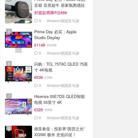
音箱 音质超牛 居家氛围感拉
满
封面款再降‼️仅€69
0
Amazon德国亚马逊
Prime Day 必买：Apple
Studio Display
€1149
€1699
0
Amazon德国亚马逊
闪购：TCL 75T6C QLED 75英
寸 4K电视
€539
€799
0
Amazon德国亚马逊
Hisense 55E7DS QLED智能
电视 55英寸 4K
€329
€599
0
Amazon德国亚马逊
德亚春促：投影界“国货之光”
XGIMI 极米 史低闪促！