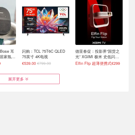
Bose 耳
闪购：TCL 75T6C QLED
德亚春促：投影界“国货之
 居家氛围
75英寸 4K电视
光” XGIMI 极米 史低闪
促！
9
€539.00
€799.00
Elfin Flip 超薄便携式€299
展开更多
电视机真的不
网抑云时间到！Bose 小音
刷到别错过！Bose 700 降