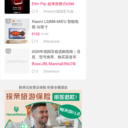
Elfin Flip 超薄便携式€299
0
Amazon德国亚马逊
Xiaomi L32M8-6AEU 智能电
视 32英寸
€102
€149
0
Aliexpress
2025年德国音箱选购指南｜音
质、型号推荐、购买渠道等
Bose/JBL/Marshall/B&O等
0
Dealmoon
探亲访友签证保险 拒签全额退款