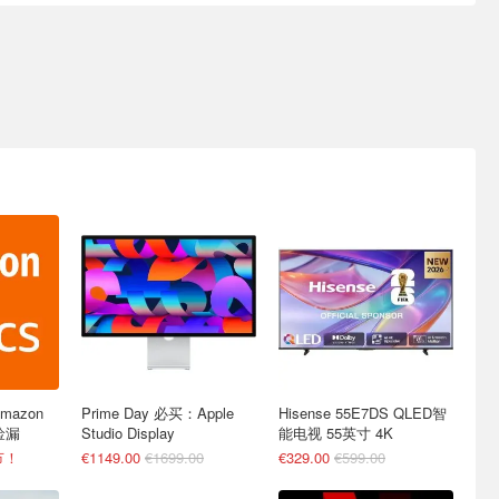
mazon
Prime Day 必买：Apple
Hisense 55E7DS QLED智
捡漏
Studio Display
能电视 55英寸 4K
节！
€1149.00
€1699.00
€329.00
€599.00