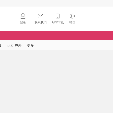
德国
登录
联系我们
APP下载
🇺🇸
美国
🇨🇳
中国
食
运动户外
更多
🇨🇦
加拿大
扫码下载 App
🇬🇧
英国
Download on the
App Store
🇩🇪
德国
Download the
Android App
🇫🇷
法国
🇮🇹
意大利
🇦🇺
澳洲