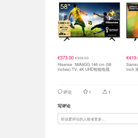
€373.00
€419
€399.00
Hisense 58A6GG 146 cm (58
Samsung Crystal U
inches) TV, 4K UHD智能电视
Inch
评论
1
1
写评论