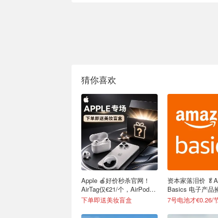
猜你喜欢
Apple 🍎好价秒杀官网！
资本家落泪价 🥬A
AirTag仅€21/个，AirPods
Basics 电子产品
4 €116
下单即送美妆盲盒
7号电池才€0.26/