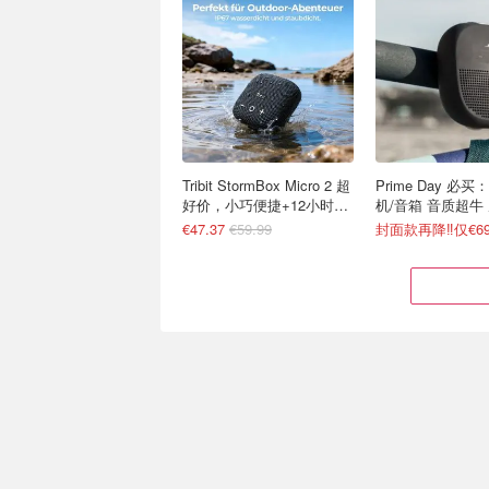
Tribit StormBox Micro 2 超
Prime Day 必买：
好价，小巧便捷+12小时续
机/音箱 音质超牛
航
感拉满
€47.37
€59.99
封面款再降‼️仅€6
Xiaomi L32M8-6AEU 智能
Prime Day：