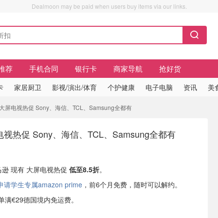
Dealmoon may be paid when users buy items via our links.
推荐
手机合同
银行卡
商家导航
抢好货
卡
家居厨卫
影视/演出/体育
个护健康
电子电脑
资讯
美
n 大屏电视热促 Sony、海信、TCL、Samsung全都有
屏电视热促 Sony、海信、TCL、Samsung全都有
亚马逊 现有 大屏电视热促
低至8.5折
。
学生专属amazon prime
，前6个月免费，随时可以解约。
或订单满€29德国境内免运费。