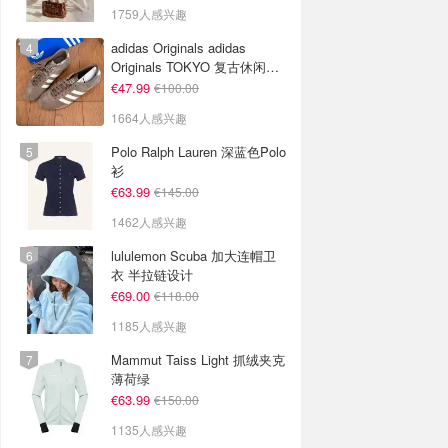
1759人感兴趣
adidas Originals adidas
Originals TOKYO 复古休闲鞋
深棕色
€47.99
€100.00
1664人感兴趣
Polo Ralph Lauren 深蓝色Polo
衫
€63.99
€145.00
1462人感兴趣
lululemon Scuba 加大连帽卫
衣 半拉链设计
€69.00
€118.00
1185人感兴趣
Mammut Taiss Light 抓绒夹克
薄荷绿
€63.99
€150.00
1135人感兴趣