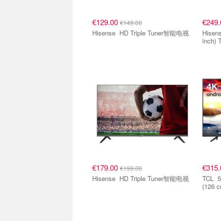
€129.00
€249
€149.00
Hisense HD Triple Tuner智能电视
Hisense 43A6GG 10
inch
€179.00
€315
€199.00
Hisense HD Triple Tuner智能电视
TCL 50BP615 50-Inch LED TV
(126