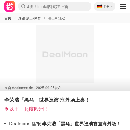
🇩🇪
4折！lulu周四疯狂上新
DE
Boticinal 夏促开抢！
还没结束！&OtherStories大促
Joybuy变相75折 随时失效
速领！Stanley独家85折
疑似霸哥！Camper额外叠85折
Zalando 奥莱闪促！每日更新
Moncler反季囤！5折起+叠9折
Coach Brooklyn仅€192
首页
影视/演出/体育
演出和活动
来自
dealmoon.de
2025-09-25发布
李荣浩「黑马」世界巡演 海外场上桌！
🌟这里一起蹲欧洲！
Dealmoon 播报
李荣浩「黑马」世界巡演官宣海外场！