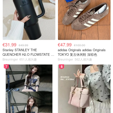
€31.99
€47.99
€49.99
€100.00
Stanley STANLEY THE
adidas Originals adidas Originals
QUENCHER H2.O FLOWSTATE 保
TOKYO 复古休闲鞋 深棕色
温杯 1.18L 黑色
Breuninger
651人感兴趣
Breuninger
562人感兴趣
7
8