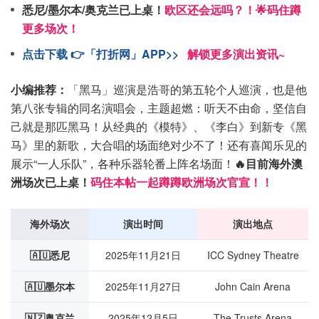
悉尼/墨尔本/奥克兰已上桌！
欧区还会远吗？！🌟码住蹲
更多场次！
点击下载 👉「打折网」APP>>
解锁更多演出资讯~
小编推荐：
「黑马」巡演是浩哥的第五轮个人巡演，也是他
第八张专辑的同名演唱会，主题超燃：听天不由命，坚信自
己就是那匹黑马！从经典的《模特》、《李白》到新专《黑
马》里的新歌，大合唱的场面绝对少不了！还有喜闻乐见的
展示“一人乐队”，各种乐器轮番上阵名场面！
🔥目前海外澳
洲场次已上桌！
码住本帖一起蹲蹲欧洲场次官宣！！
海外场次
演出时间
演出地点
🇦🇺悉尼
2025年11月21日
ICC Sydney Theatre
🇦🇺墨尔本
2025年11月27日
John Cain Arena
🇳🇿奥克兰
2025年12月5日
The Trusts Arena