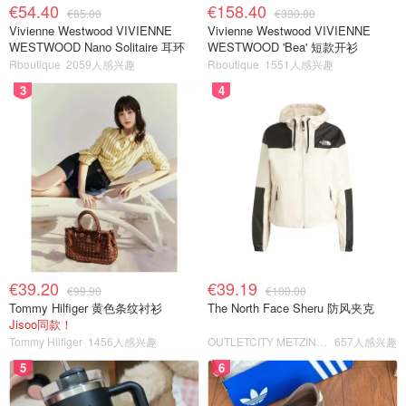
€54.40
€158.40
€85.00
€330.00
Vivienne Westwood VIVIENNE
Vivienne Westwood VIVIENNE
WESTWOOD Nano Solitaire 耳环
WESTWOOD 'Bea' 短款开衫
Rboutique
2059人感兴趣
Rboutique
1551人感兴趣
3
4
€39.20
€39.19
€99.90
€100.00
Tommy Hilfiger 黄色条纹衬衫
The North Face Sheru 防风夹克
Jisoo同款！
Tommy Hilfiger
1456人感兴趣
OUTLETCITY METZINGEN
657人感兴趣
5
6