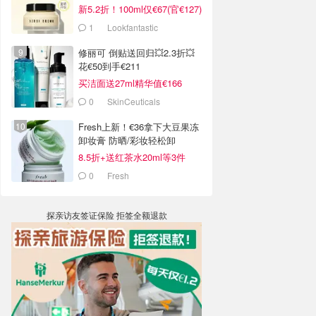
新5.2折！100ml仅€67(官€127)
1
Lookfantastic
修丽可 倒贴送回归💥2.3折💥
花€50到手€211
买洁面送27ml精华值€166
0
SkinCeuticals
Fresh上新！€36拿下大豆果冻
卸妆膏 防晒/彩妆轻松卸
8.5折+送红茶水20ml等3件
0
Fresh
探亲访友签证保险 拒签全额退款