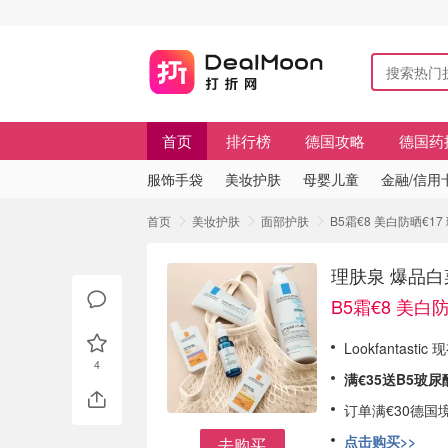
首页
排行榜
德国攻略
德国药
服饰手袋
美妆护肤
母婴儿童
金融/信用
首页
美妆护肤
面部护肤
B5霜€8 美白防晒€1
理肤泉 爆品白
B5霜€8 美白防
Lookfantastic
4
满€35送B5玻尿
订单满€30德国
点击购买>>
去购买