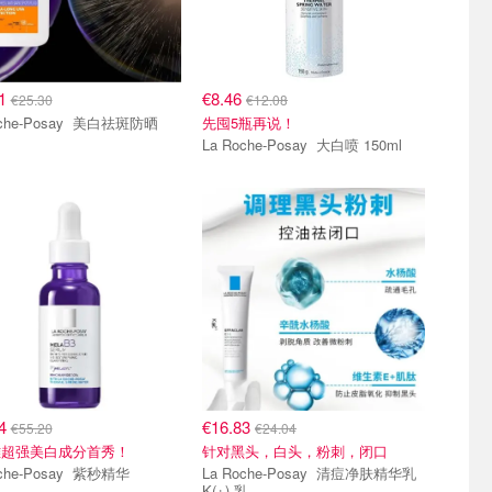
71
€8.46
€25.30
€12.08
e-Posay 美白祛斑防晒
先囤5瓶再说！
La Roche-Posay 大白喷 150ml
64
€16.83
€55.20
€24.04
雅超强美白成分首秀！
针对黑头，白头，粉刺，闭口
La Roche-Posay 紫秒精华
La Roche-Posay 清痘净肤精华乳
K(+) 乳