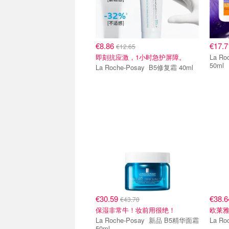
€8.86
€17.
€12.65
即刻抗应激，1小时急护屏障。
La Roch
50ml
La Roche-Posay B5修复霜 40ml
€30.59
€38.
€43.70
保湿非常牛！妆前用很绝！
欧莱
La Roche-Posay 新品 B5精华面霜
50ml