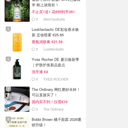
华 刚上就骨折！
不止买1送1 花€95到手261
0
SkinCeuticals
Lookfantastic DE彩妆香水焕
新 定妆喷雾 €25.65
香氛润肤膏 €21.56
0
Lookfantastic
Yves Rocher DE 夏日焕新季
｜护肤护发新品盘点
洗手液 €4
0
YVES ROCHER
The Ordinary 网红磨砂水杯！
可以直接买了！
国内买不到！仅需€16
0
The Ordinary
Bobbi Brown 橘子面霜 2026重
磅升级！