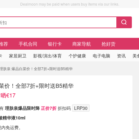
Dealmoon may be paid when users buy items via our links.
推荐
手机合同
银行卡
商家导航
抢好货
卡
家居厨卫
影视/演出/体育
个护健康
电子电脑
资讯
美
7 理肤泉 爆品白菜价！全部7折+限时送B5精华
菜价！全部7折+限时送B5精华
晒€17
 现有
理肤泉爆品限时降
正价7折
折扣码
LRP30
酸精华液10ml
境内免运费。