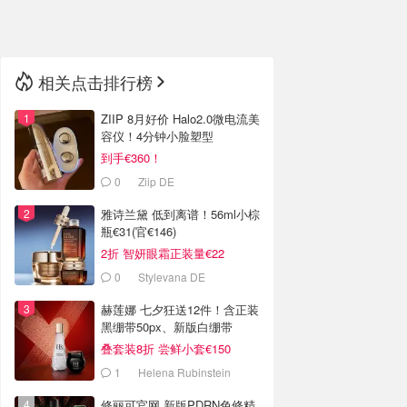
🇳🇿
新西兰
相关点击排行榜
ZIIP 8月好价 Halo2.0微电流美
容仪！4分钟小脸塑型
到手€360！
0
Ziip DE
雅诗兰黛 低到离谱！56ml小棕
瓶€31(官€146)
2折 智妍眼霜正装量€22
0
Stylevana DE
赫莲娜 七夕狂送12件！含正装
黑绷带50px、新版白绷带
叠套装8折 尝鲜小套€150
1
Helena Rubinstein
修丽可官网 新版PDRN色修精