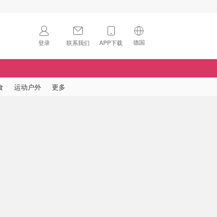
德国
登录
联系我们
APP下载
🇺🇸
美国
🇨🇳
中国
食
运动户外
更多
🇨🇦
加拿大
扫码下载 App
🇬🇧
英国
Download on the
App Store
🇩🇪
德国
Download the
Android App
🇫🇷
法国
🇮🇹
意大利
🇦🇺
澳洲