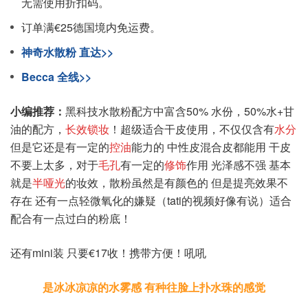
无需使用折扣码。
订单满€25德国境内免运费。
神奇水散粉 直达>>
Becca 全线>>
小编推荐：
黑科技水散粉配方中富含50% 水份，50%水+甘
油的配方，
长效锁妆
！超级适合干皮使用，不仅仅含有
水分
但是它还是有一定的
控油
能力的 中性皮混合皮都能用 干皮
不要上太多，对于
毛孔
有一定的
修饰
作用 光泽感不强 基本
就是
半哑光
的妆效，散粉虽然是有颜色的 但是提亮效果不
存在 还有一点轻微氧化的嫌疑（tati的视频好像有说）适合
配合有一点过白的粉底！
还有mini装 只要€17收！携带方便！吼吼
是冰冰凉凉的水雾感 有种往脸上扑水珠的感觉