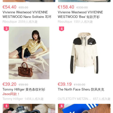
€54.40
€158.40
€85.00
€330.00
Vivienne Westwood VIVIENNE
Vivienne Westwood VIVIENNE
WESTWOOD Nano Solitaire 耳环
WESTWOOD 'Bea' 短款开衫
Rboutique
2059人感兴趣
Rboutique
1551人感兴趣
3
4
€39.20
€39.19
€99.90
€100.00
Tommy Hilfiger 黄色条纹衬衫
The North Face Sheru 防风夹克
Jisoo同款！
Tommy Hilfiger
1456人感兴趣
OUTLETCITY METZINGEN
657人感兴趣
5
6