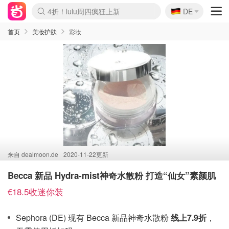
🇩🇪
4折！lulu周四疯狂上新
DE
Boticinal 夏促开抢！
还没结束！&OtherStories大促
Joybuy变相75折 随时失效
速领！Stanley独家85折
疑似霸哥！Camper额外叠85折
Zalando 奥莱闪促！每日更新
Moncler反季囤！5折起+叠9折
Coach Brooklyn仅€192
首页
美妆护肤
彩妆
来自
dealmoon.de
2020-11-22更新
Becca 新品 Hydra-mist神奇水散粉 打造“仙女”素颜肌
€18.5收迷你装
Sephora (DE) 现有 Becca 新品神奇水散粉
线上7.9折
，