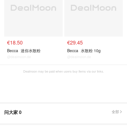
€18.50
€29.45
Becca
迷你水散粉
Becca
水散粉 10g
@dealmoon.de
@dealmoon.de
Dealmoon may be paid when users buy items via our links.
问大家
0
全部