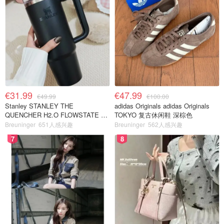
€31.99
€47.99
€49.99
€100.00
Stanley STANLEY THE
adidas Originals adidas Originals
QUENCHER H2.O FLOWSTATE 保
TOKYO 复古休闲鞋 深棕色
温杯 1.18L 黑色
Breuninger
651人感兴趣
Breuninger
562人感兴趣
7
8