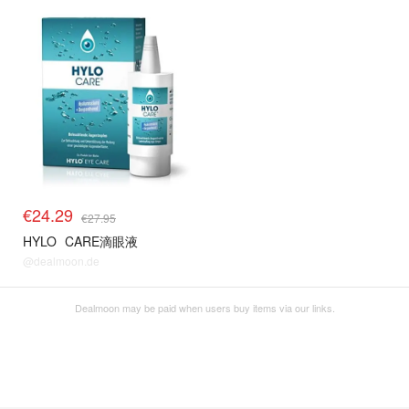
€24.29
€27.95
HYLO
CARE滴眼液
@dealmoon.de
Dealmoon may be paid when users buy items via our links.