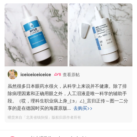
iceiceiceiceice
查看原帖
8
虽然很多日本眼药水很火，从科学上来说并不健康。除了排
除病理因素和正确用眼之外，人工泪液是唯一科学的辅助手
段。（哎，理科生职业病上身_(:з」∠)_言归正传～图一二分
享的是在德国时买的海露原版
...
去购买>>
晒货来自「北美省钱快报」版权归原作者所有