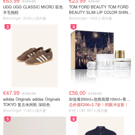
€63.99
€23.99
€159.99
€39.00
UGG UGG CLASSIC MICRO 驼色
TOM FORD BEAUTY TOM FORD
羊毛拖鞋
BEAUTY SLIM LIP COLOR SHINE
口红 open back色
Breuninger
2006人感兴趣
Breuninger
1455人感兴趣
3
4
€47.99
£56.00
€100.00
£140.00
adidas Originals adidas Originals
卸妆膏200ml+急救面膜100ml+青春面霜15ml
TOKYO 复古休闲鞋 深棕色
总价值£206=2.7折！闭眼冲这套！
Breuninger
1182人感兴趣
EVE LOM
997人感兴趣
5
6