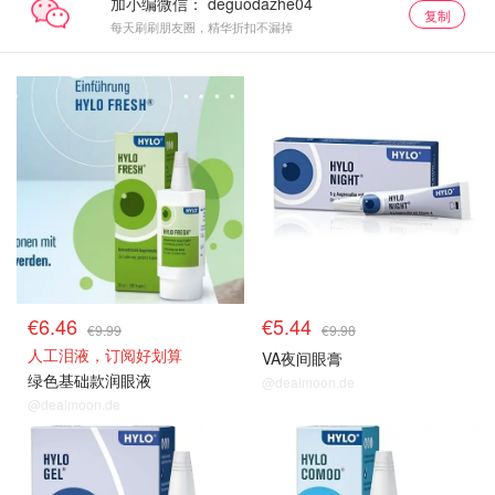
加小编微信：
复制
每天刷刷朋友圈，精华折扣不漏掉
€6.46
€5.44
€9.99
€9.98
人工泪液，订阅好划算
VA夜间眼膏
绿色基础款润眼液
@dealmoon.de
@dealmoon.de