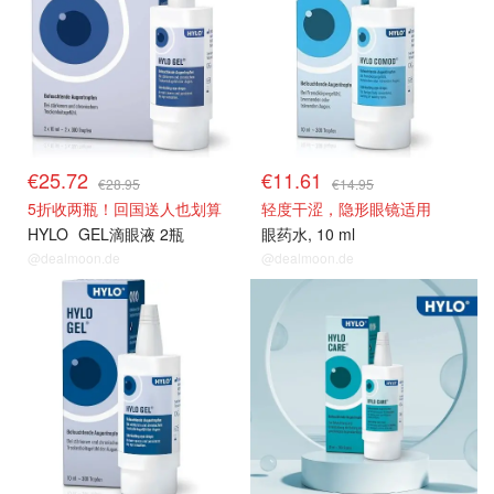
€25.72
€11.61
€28.95
€14.95
5折收两瓶！回国送人也划算
轻度干涩，隐形眼镜适用
HYLO
GEL滴眼液 2瓶
眼药水, 10 ml
@dealmoon.de
@dealmoon.de