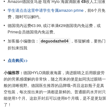
Amazon德国亚马逊 现有 Hylo 海露滴眼液
€8
收人工泪液
学生请点击这里申请学生专属amazon prime
，前6个月免
费，随时可以解约。
德国境内运费€3.99, 或订单满€29德国境内免运费，或
Prime会员德国境内免运费。
加客服小编微信：
deguodazhe04
，答疑解难，要热门
折扣来找我
点击购买>>
小编推荐：
德国HYLO滴眼液海露，滴进眼睛之后用眼疲劳
的的劳累感缓解的非常快，随之而来的便是如同洗过眼睛一
般的清晰视野。德国医生推荐的品牌哦~而且这款瓶子是真
空包装，每次按出来的一滴都是新鲜的。普通眼药水开封只
能使用1个月。这款开封后可以使用6个月哦，是不是更划算
了！