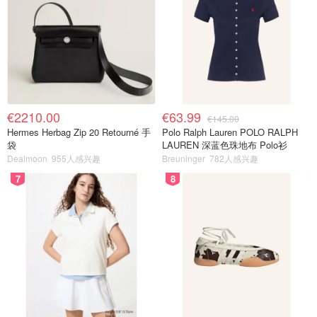
€2210.00
€63.99
€145.00
Hermes Herbag Zip 20 Retourné 手
Polo Ralph Lauren POLO RALPH
袋
LAUREN 深蓝色珠地布 Polo衫
Dealmoon
955人感兴趣
Breuninger
782人感兴趣
7
8