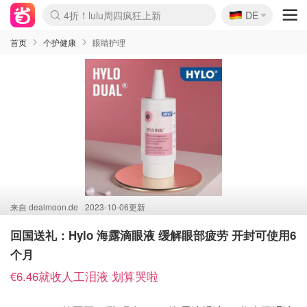
🇩🇪
4折！lulu周四疯狂上新
DE
Boticinal 夏促开抢！
还没结束！&OtherStories大促
Joybuy变相75折 随时失效
速领！Stanley独家85折
疑似霸哥！Camper额外叠85折
Zalando 奥莱闪促！每日更新
Moncler反季囤！5折起+叠9折
Coach Brooklyn仅€192
首页
个护健康
眼睛护理
来自
dealmoon.de
2023-10-06更新
回国送礼：Hylo 海露滴眼液 缓解眼部疲劳 开封可使用6
个月
€6.46就收人工泪液 划算哭啦