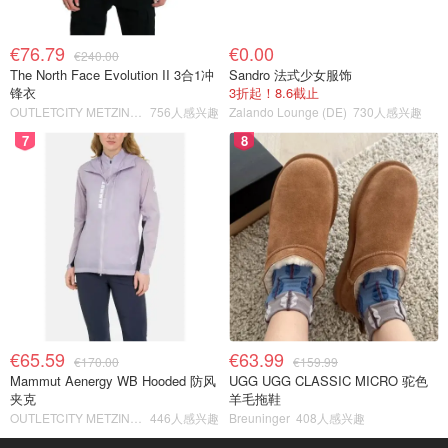
€76.79
€0.00
€240.00
The North Face Evolution II 3合1冲
Sandro 法式少女服饰
锋衣
3折起！8.6截止
OUTLETCITY METZINGEN
756人感兴趣
Zalando Lounge (DE)
730人感兴趣
7
8
€65.59
€63.99
€170.00
€159.99
Mammut Aenergy WB Hooded 防风
UGG UGG CLASSIC MICRO 驼色
夹克
羊毛拖鞋
OUTLETCITY METZINGEN
446人感兴趣
Breuninger
408人感兴趣