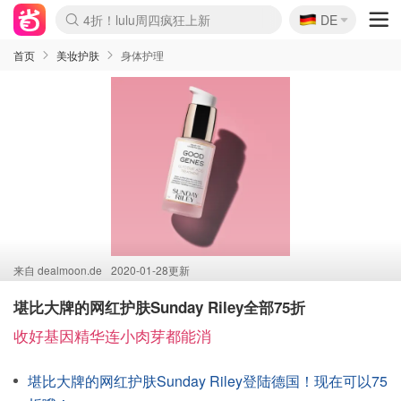
🇩🇪
4折！lulu周四疯狂上新
DE
Boticinal 夏促开抢！
还没结束！&OtherStories大促
Joybuy变相75折 随时失效
速领！Stanley独家85折
疑似霸哥！Camper额外叠85折
Zalando 奥莱闪促！每日更新
Moncler反季囤！5折起+叠9折
Coach Brooklyn仅€192
首页
美妆护肤
身体护理
来自
dealmoon.de
2020-01-28更新
堪比大牌的网红护肤Sunday Riley全部75折
收好基因精华连小肉芽都能消
堪比大牌的网红护肤Sunday Riley登陆德国！现在可以75