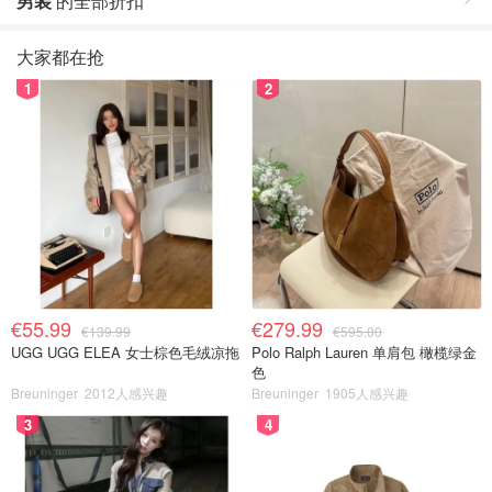
男装
的全部折扣
大家都在抢
1
2
€55.99
€279.99
€139.99
€595.00
UGG UGG ELEA 女士棕色毛绒凉拖
Polo Ralph Lauren 单肩包 橄榄绿金
色
Breuninger
2012人感兴趣
Breuninger
1905人感兴趣
3
4