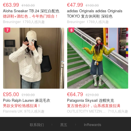
€63.99
€47.99
€160.00
€100.00
Aloha Sneaker TB.24 深红白配色
adidas Originals adidas Originals
德训鞋+酒红色，今年热门组合！
TOKYO 复古休闲鞋 深棕色
Breuninger
1793人感兴趣
Breuninger
1769人感兴趣
7
8
£95.00
€64.79
£190.00
€210.00
Polo Ralph Lauren 麻花毛衣
Patagonia Skysail 连帽夹克
男款女穿松弛感拉满！
复古撞色设计，山系感直接拉满
Flannels UK
970人感兴趣
OUTLETCITY METZINGEN
710人感兴趣
联系我们
黑五
InRewards