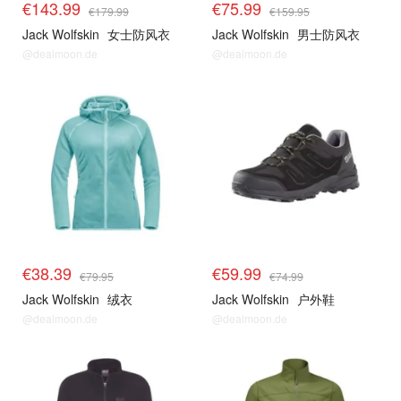
€143.99
€75.99
€179.99
€159.95
Jack Wolfskin
女士防风衣
Jack Wolfskin
男士防风衣
@dealmoon.de
@dealmoon.de
€38.39
€59.99
€79.95
€74.99
Jack Wolfskin
绒衣
Jack Wolfskin
户外鞋
@dealmoon.de
@dealmoon.de