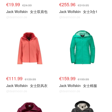
€19.99
€255.96
€24.99
€319.95
Jack Wolfskin
女士双肩包
Jack Wolfskin
女士3合1
@dealmoon.de
@dealmoon.de
€111.99
€159.99
€139.99
€199.99
Jack Wolfskin
女士防风衣
Jack Wolfskin
女士棉服
@dealmoon.de
@dealmoon.de