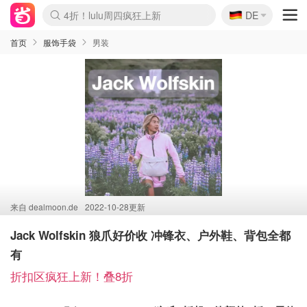
🇩🇪
4折！lulu周四疯狂上新
DE
Boticinal 夏促开抢！
还没结束！&OtherStories大促
Joybuy变相75折 随时失效
速领！Stanley独家85折
疑似霸哥！Camper额外叠85折
Zalando 奥莱闪促！每日更新
Moncler反季囤！5折起+叠9折
Coach Brooklyn仅€192
首页
服饰手袋
男装
来自
dealmoon.de
2022-10-28更新
Jack Wolfskin 狼爪好价收 冲锋衣、户外鞋、背包全都
有
折扣区疯狂上新！叠8折