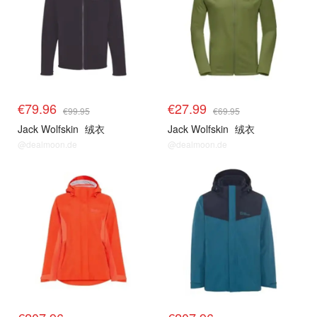
€79.96
€27.99
€99.95
€69.95
Jack Wolfskin
绒衣
Jack Wolfskin
绒衣
@dealmoon.de
@dealmoon.de