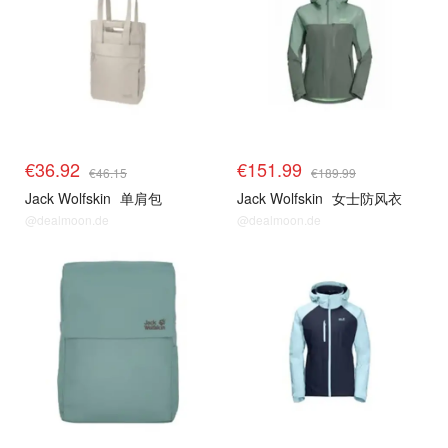
€36.92
€151.99
€46.15
€189.99
Jack Wolfskin
单肩包
Jack Wolfskin
女士防风衣
@dealmoon.de
@dealmoon.de