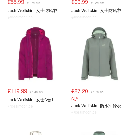
€55.99
€63.99
€179.95
€129.95
Jack Wolfskin
女士防风衣
Jack Wolfskin
女士防风衣
@dealmoon.de
@dealmoon.de
€119.99
€87.20
€149.99
€179.95
6折
Jack Wolfskin
女士3合1
Jack Wolfskin
防水冲锋衣
@dealmoon.de
@dealmoon.de