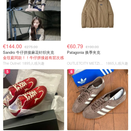
€144.00
€60.79
€275.00
€190.00
Sandro 牛仔拼接麻花针织夹克
Patagonia 换季夹克
金玟庭同款！！牛仔拼接超有层次感
The Outnet
1895人感兴趣
OUTLETCITY METZINGEN
1865人感兴趣
5
6