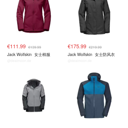
€111.99
€175.99
€139.99
€219.99
Jack Wolfskin
女士棉服
Jack Wolfskin
女士防风衣
@dealmoon.de
@dealmoon.de