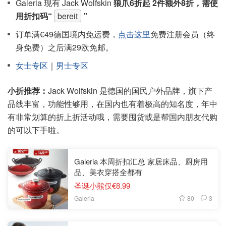
Galeria 现有 Jack Wolfskin
狼爪6折起 2件额外8折，需使
用折扣码“
bereit
”
订单满€49德国境内免运费，
点击这里
免费注册会员（终
身免费）之后满29欧免邮。
女士专区
｜
男士专区
小折推荐：
Jack Wolfskin 是德国的国民户外品牌，旗下产
品线丰富，功能性够用，在国内也有着极高的知名度，年中
有非常划算的折上折活动哦，需要囤货或是帮国内朋友代购
的可以下手啦。
Galeria 本周折扣汇总 家居床品、厨房用
品、美衣穿搭全都有
圣诞小熊仅€8.99
80
3
Galeria