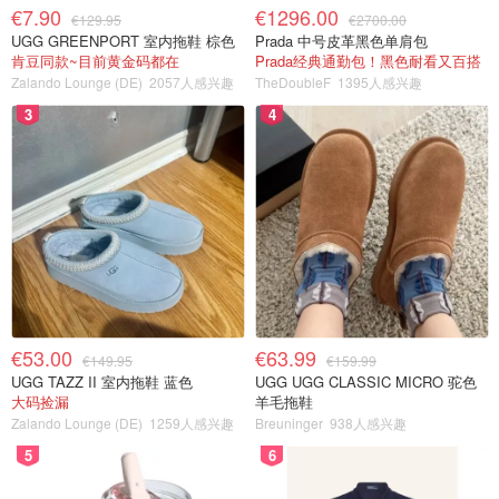
€7.90
€1296.00
€129.95
€2700.00
UGG GREENPORT 室内拖鞋 棕色
Prada 中号皮革黑色单肩包
肯豆同款~目前黄金码都在
Prada经典通勤包！黑色耐看又百搭
Zalando Lounge (DE)
2057人感兴趣
TheDoubleF
1395人感兴趣
3
4
€53.00
€63.99
€149.95
€159.99
UGG TAZZ II 室内拖鞋 蓝色
UGG UGG CLASSIC MICRO 驼色
大码捡漏
羊毛拖鞋
Zalando Lounge (DE)
1259人感兴趣
Breuninger
938人感兴趣
5
6