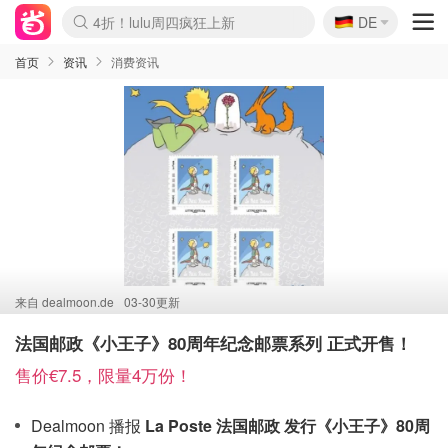
🇩🇪
4折！lulu周四疯狂上新
DE
Boticinal 夏促开抢！
还没结束！&OtherStories大促
Joybuy变相75折 随时失效
速领！Stanley独家85折
疑似霸哥！Camper额外叠85折
Zalando 奥莱闪促！每日更新
Moncler反季囤！5折起+叠9折
Coach Brooklyn仅€192
首页
资讯
消费资讯
来自
dealmoon.de
03-30更新
法国邮政《小王子》80周年纪念邮票系列 正式开售！
售价€7.5，限量4万份！
Dealmoon 播报
La Poste 法国邮政 发行《小王子》80周