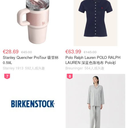
€28.69
€63.99
€45.00
€145.00
Stanley Quencher ProTour 吸管杯
Polo Ralph Lauren POLO RALPH
0.59L
LAUREN 深蓝色珠地布 Polo衫
Stanley 1913
592人感兴趣
Breuninger
564人感兴趣
7
8