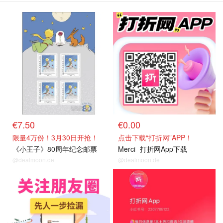
抢购直达
关注我们~
€7.50
€0.00
限量4万份！3月30日开抢！
点击下载“打折网”APP！
《小王子》80周年纪念邮票
Merci
打折网App下载
@dealmoon.de
@dealmoon.de
关注我们~
关注我们~