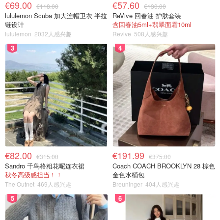
€69.00
€57.60
€118.00
€130.00
lululemon Scuba 加大连帽卫衣 半拉
ReVive 回春油 护肤套装
链设计
含回春油5ml+翡翠面霜10ml
lululemon
2032人感兴趣
Revive
508人感兴趣
3
4
€82.00
€191.99
€315.00
€375.00
Sandro 千鸟格粗花呢连衣裙
Coach COACH BROOKLYN 28 棕色
秋冬高级感担当！！
金色水桶包
The Outnet
469人感兴趣
Breuninger
404人感兴趣
5
6