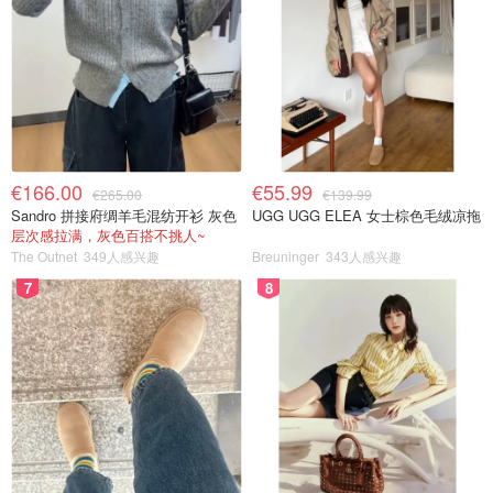
€166.00
€55.99
€265.00
€139.99
Sandro 拼接府绸羊毛混纺开衫 灰色
UGG UGG ELEA 女士棕色毛绒凉拖
层次感拉满，灰色百搭不挑人~
The Outnet
349人感兴趣
Breuninger
343人感兴趣
7
8