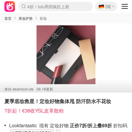
🇩🇪
4折！lulu周四疯狂上新
DE
Boticinal 夏促开抢！
还没结束！&OtherStories大促
Joybuy变相75折 随时失效
速领！Stanley独家85折
疑似霸哥！Camper额外叠85折
Zalando 奥莱闪促！每日更新
Moncler反季囤！5折起+叠9折
Coach Brooklyn仅€192
首页
美妆护肤
彩妆
来自
dealmoon.de
06-18更新
夏季底妆救星！定妆好物集体甩 防汗防水不花妆
7折起！€38收YSL皮革散粉
Lookfantastic 现有 定妆好物
正价7折/折上叠89折
折扣码