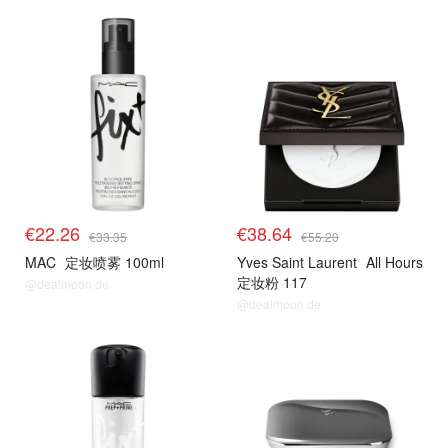
€22.26
€38.64
€33.35
€55.20
MAC
定妆喷雾 100ml
Yves Saint Laurent
All Hours
定妆粉 117
@dealmoon.de
@dealmoon.de