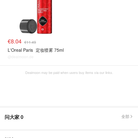
€8.04
€11.49
L'Oreal Paris
定妆喷雾 75ml
@dealmoon.de
Dealmoon may be paid when users buy items via our links.
问大家
0
全部