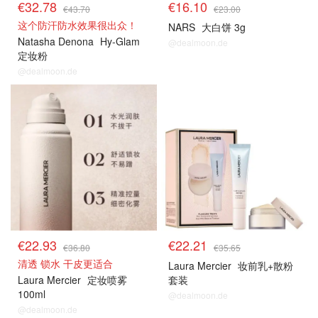
€32.78
€16.10
€43.70
€23.00
这个防汗防水效果很出众！
NARS
大白饼 3g
Natasha Denona
Hy-Glam
@dealmoon.de
定妆粉
@dealmoon.de
€22.93
€22.21
€36.80
€35.65
清透 锁水 干皮更适合
Laura Mercier
妆前乳+散粉
Laura Mercier
定妆喷雾
套装
100ml
@dealmoon.de
@dealmoon.de