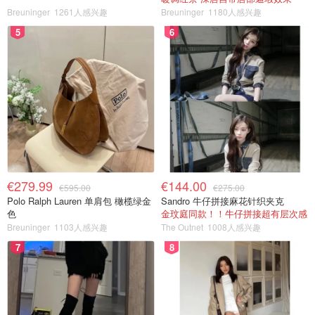
Breuninger
1261人感兴趣
Breuninger
1180人感兴趣
5
6
€279.99
€144.00
€595.00
€275.00
Polo Ralph Lauren 单肩包 橄榄绿金
Sandro 牛仔拼接麻花针织夹克
色
金玟庭同款！！牛仔拼接超有层次感
Breuninger
1103人感兴趣
The Outnet
1008人感兴趣
7
8