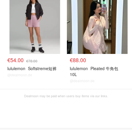
€54.00
€88.00
€78.00
lululemon
Softstreme短裤
lululemon
Pleated 牛角包
10L
@dealmoon.de
@dealmoon.de
Dealmoon may be paid when users buy items via our links.