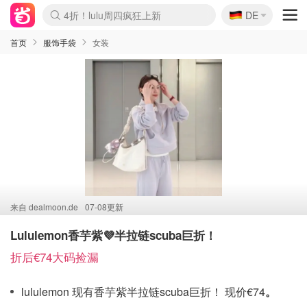
🇩🇪
4折！lulu周四疯狂上新
DE
Boticinal 夏促开抢！
还没结束！&OtherStories大促
Joybuy变相75折 随时失效
速领！Stanley独家85折
疑似霸哥！Camper额外叠85折
Zalando 奥莱闪促！每日更新
Moncler反季囤！5折起+叠9折
Coach Brooklyn仅€192
首页
服饰手袋
女装
来自
dealmoon.de
07-08更新
Lululemon香芋紫💜半拉链scuba巨折！
折后€74大码捡漏
lululemon 现有香芋紫半拉链scuba巨折！ 现价€74
。