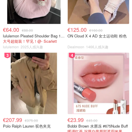
€64.00
€125.00
€88.00
€160.00
lululemon Pleated Shoulder Bag 10L 单肩包
ON Cloud X 4 AD 女士运动鞋 粉色
大号超能装！罕见！@- Scarlett
lululemon
2025人感兴趣
Dealmoon
1466人感兴趣
3
4
€207.99
€23.99
€375.00
€45.00
Polo Ralph Lauren 驼色夹克
Bobbi Brown 水唇冻 #675Nude Buff
暖调红茶 深唇自带唇部遮瑕效果