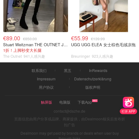
€89.00
€55.99
€850.00
€139.99
Stuart Weitzman THE OUTNET Jocey 弹力绒面过膝靴
UGG UGG ELEA 女士棕色毛绒凉拖
1折！上脚秒变大长腿
The Outnet
941人感兴趣
Breuninger
923人感兴趣
联系我们
黑五
InRewards
Impressum
Datenschutzerklärung
用户协议
版权声明
触屏版
电脑版
下载App
contact@dazhe.de
打开 APP
页面信息由用户分享或品牌、商家提供，由Dealmoon核实后发布折
扣广告
Dealmoon may get paid by brands or deals when user buy
through links