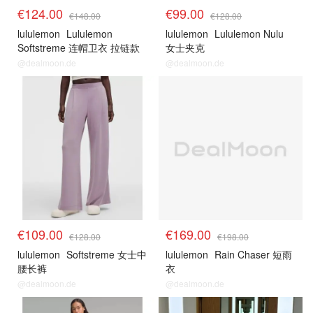
€124.00
€99.00
€148.00
€128.00
lululemon
Lululemon
lululemon
Lululemon Nulu
Softstreme 连帽卫衣 拉链款
女士夹克
@dealmoon.de
@dealmoon.de
€109.00
€169.00
€128.00
€198.00
lululemon
Softstreme 女士中
lululemon
Rain Chaser 短雨
腰长裤
衣
@dealmoon.de
@dealmoon.de