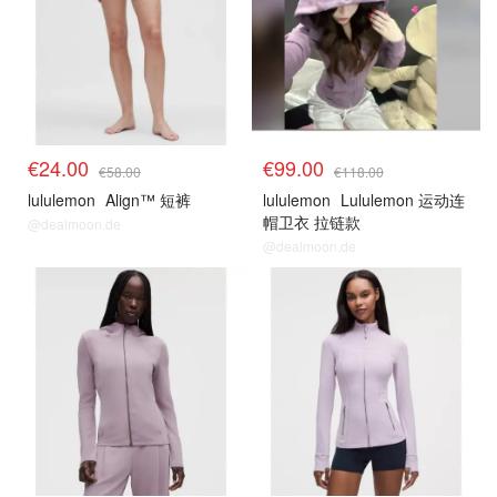
€24.00
€99.00
€58.00
€118.00
lululemon
Align™ 短裤
lululemon
Lululemon 运动连
帽卫衣 拉链款
@dealmoon.de
@dealmoon.de