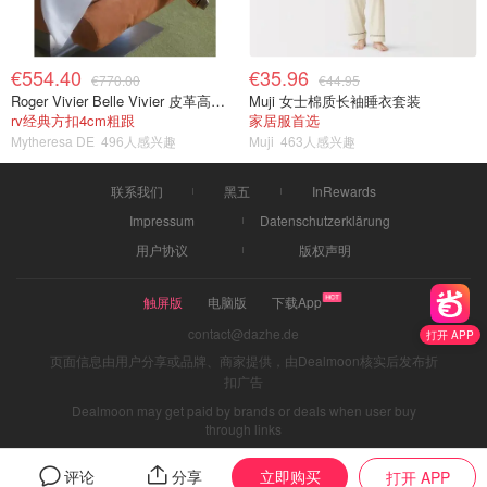
€554.40
€35.96
€770.00
€44.95
Roger Vivier Belle Vivier 皮革高跟鞋
Muji 女士棉质长袖睡衣套装
rv经典方扣4cm粗跟
家居服首选
Mytheresa DE
496人感兴趣
Muji
463人感兴趣
联系我们
黑五
InRewards
Impressum
Datenschutzerklärung
用户协议
版权声明
触屏版
电脑版
下载App
contact@dazhe.de
打开 APP
页面信息由用户分享或品牌、商家提供，由Dealmoon核实后发布折
扣广告
Dealmoon may get paid by brands or deals when user buy
through links
立即购买
评论
分享
打开 APP