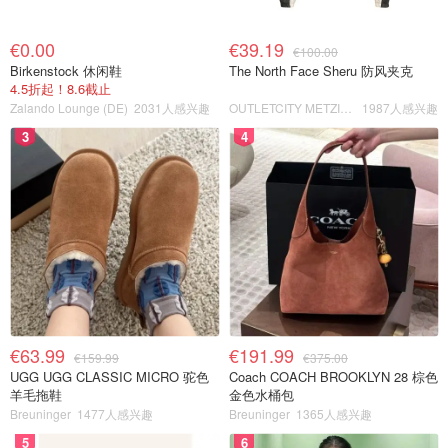
€0.00
€39.19
€100.00
Birkenstock 休闲鞋
The North Face Sheru 防风夹克
4.5折起！8.6截止
Zalando Lounge (DE)
2031人感兴趣
OUTLETCITY METZINGEN
1987人感兴趣
3
4
€63.99
€191.99
€159.99
€375.00
UGG UGG CLASSIC MICRO 驼色
Coach COACH BROOKLYN 28 棕色
羊毛拖鞋
金色水桶包
Breuninger
1477人感兴趣
Breuninger
1365人感兴趣
5
6