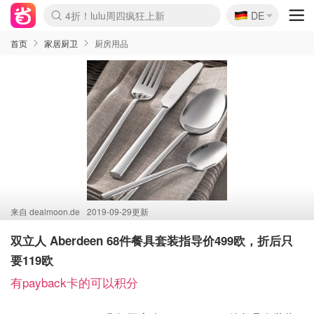
🇩🇪
4折！lulu周四疯狂上新
DE
Boticinal 夏促开抢！
还没结束！&OtherStories大促
Joybuy变相75折 随时失效
速领！Stanley独家85折
疑似霸哥！Camper额外叠85折
Zalando 奥莱闪促！每日更新
Moncler反季囤！5折起+叠9折
Coach Brooklyn仅€192
首页
家居厨卫
厨房用品
来自
dealmoon.de
2019-09-29更新
双立人 Aberdeen 68件餐具套装指导价499欧，折后只
要119欧
有payback卡的可以积分