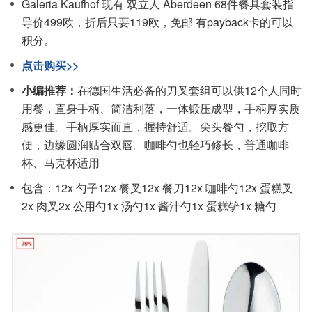
Galeria Kaufhof 现有 双立人 Aberdeen 68件餐具套装指
导价499欧，折后只要119欧，免邮 有payback卡的可以
积分。
点击购买>>
小编推荐：
在德国生活必备的刀叉套组可以供12个人同时
用餐，直身手柄、简洁利落，一体锻压成型，手柄厚实质
感更佳。手柄厚实而直，握持舒适。尖头餐勺，挖取方
便，边缘圆润贴合双唇。咖啡勺也轻巧修长，普通咖啡
杯、马克杯适用
包含：
12x 勺子
12x 餐叉
12x 餐刀
12x 咖啡勺
12x 蛋糕叉
2x 肉叉
2x 公用勺
1x 汤勺
1x 酱汁勺
1x 蛋糕铲
1x 糖勺