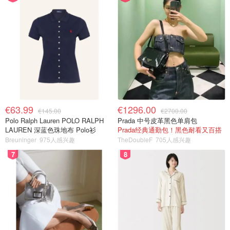
€63.99
€1296.00
€145.00
€2700.00
Polo Ralph Lauren POLO RALPH
Prada 中号皮革黑色单肩包
LAUREN 深蓝色珠地布 Polo衫
Prada经典通勤包！黑色耐看又百搭
Breuninger
975人感兴趣
TheDoubleF
705人感兴趣
7
8