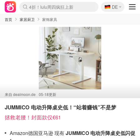
🇩🇪
4折！lulu周四疯狂上新
DE
Boticinal 夏促开抢！
还没结束！&OtherStories大促
Joybuy变相75折 随时失效
速领！Stanley独家85折
疑似霸哥！Camper额外叠85折
Zalando 奥莱闪促！每日更新
Moncler反季囤！5折起+叠9折
Coach Brooklyn仅€192
首页
家居厨卫
家饰家具
来自
dealmoon.de
05-18更新
JUMMICO 电动升降桌史低！“站着赚钱”不是梦
拯救老腰！封面款仅€61
Amazon德国亚马逊 现有
JUMMICO 电动升降桌史低闪促