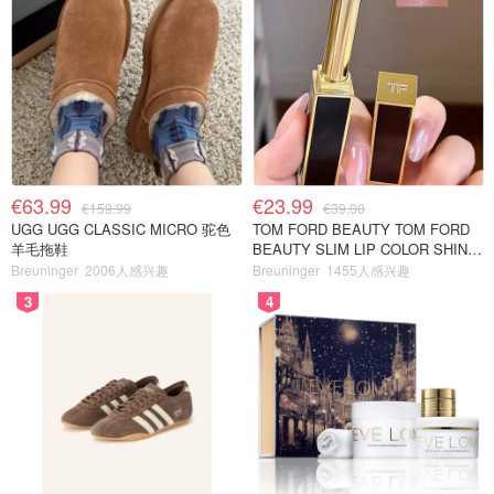
€63.99
€23.99
€159.99
€39.00
UGG UGG CLASSIC MICRO 驼色
TOM FORD BEAUTY TOM FORD
羊毛拖鞋
BEAUTY SLIM LIP COLOR SHINE
口红 open back色
Breuninger
2006人感兴趣
Breuninger
1455人感兴趣
3
4