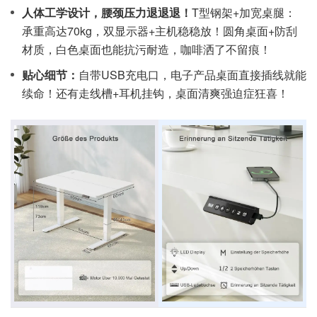
人体工学设计，腰颈压力退退退！
T型钢架+加宽桌腿：
承重高达70kg，双显示器+主机稳稳放！圆角桌面+防刮
材质，白色桌面也能抗污耐造，咖啡洒了不留痕！
贴心细节：
自带USB充电口，电子产品桌面直接插线就能
续命！还有走线槽+耳机挂钩，桌面清爽强迫症狂喜！