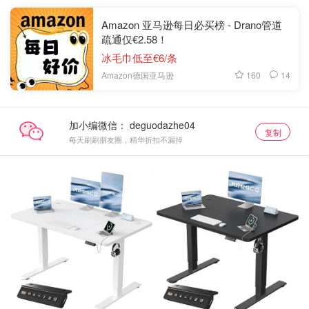
Amazon 亚马逊每日必买榜 - Drano管道
疏通仅€2.58！
冰毛巾低至€6/条
160
14
Amazon德国亚马逊
加小编微信：
复制
每天刷刷朋友圈，精华折扣不漏掉