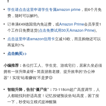
❗️
学生请点击这里申请学生专属amazon prime
，前6个月免
费，随时可以解约。
订单满€49德国境内免运费，或
Amazon Prime
会员享受1
个工作日免费送货(
点击免费试用30天Amazon Prime
)。
点击这里申请amazon信用卡
立减10欧，而且购物还可以
再返利1%
点击购买>>
小编推荐：
各位打工人、学生党、游戏宅们，居家久坐必须
拥有一张升降桌呀~ 简直拯救老腰、提升效率的“办公神
器”！实现“站着赚钱”不是梦😌
智能升降，告别“僵尸坐”：
73-118cm超广高度调节，人
人都能找到舒适高度！记忆按键预设坐/站高度，困了按
一下，秒变站立模式提神醒脑