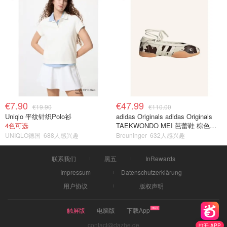
€7.90
€47.99
€19.90
€110.00
Uniqlo 平纹针织Polo衫
adidas Originals adidas Originals
4色可选
TAEKWONDO MEI 芭蕾鞋 棕色米
色
UNIQLO德国
688人感兴趣
Breuninger
632人感兴趣
联系我们
黑五
InRewards
Impressum
Datenschutzerklärung
用户协议
版权声明
触屏版
电脑版
下载App
contact@dazhe.de
打开 APP