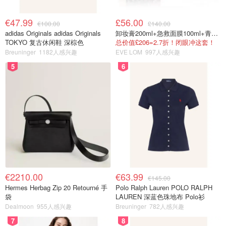
€47.99
£56.00
€100.00
£140.00
adidas Originals adidas Originals
卸妆膏200ml+急救面膜100ml+青春面霜15ml
TOKYO 复古休闲鞋 深棕色
总价值£206=2.7折！闭眼冲这套！
Breuninger
1182人感兴趣
EVE LOM
997人感兴趣
5
6
€2210.00
€63.99
€145.00
Hermes Herbag Zip 20 Retourné 手
Polo Ralph Lauren POLO RALPH
袋
LAUREN 深蓝色珠地布 Polo衫
Dealmoon
955人感兴趣
Breuninger
782人感兴趣
7
8