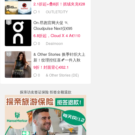
2.1折起+叠8折！抓绒夹克€28
1
OUTLETCITY
METZINGEN
On 昂跑官网大促 🏃
Cloudpulse Next仅€95
6.8折起，Cloud X 4 A€110
0
Dealmoon
& Other Stories 换季针织大上
新！纹理控狂喜🍂一件入秋
9折！封面背心€62.1
0
& Other Stories (DE)
探亲访友签证保险 拒签全额退款