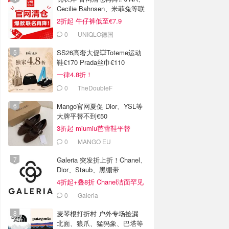
Cecilie Bahnsen、米菲兔等联
名
2折起 牛仔裤低至€7.9
0
UNIQLO德国
SS26高奢大促💥Toteme运动
鞋€170 Prada丝巾€110
一律4.8折！
0
TheDoubleF
Mango官网夏促 Dior、YSL等
大牌平替不到€50
3折起 miumiu芭蕾鞋平替
€35.99
0
MANGO EU
Galeria 突发折上折！Chanel、
Dior、Staub、黑绷带
4折起+叠8折 Chanel洁面罕见
€43
0
Galeria
麦琴根打折村 户外专场捡漏
北面、狼爪、猛犸象、巴塔等