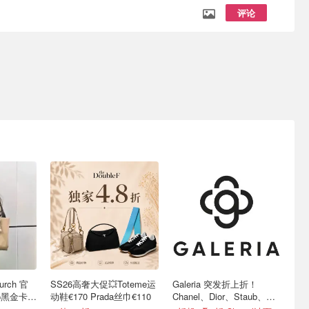
评论
rch 官
SS26高奢大促💥Toteme运
Galeria 突发折上折！
go黑金卡包
动鞋€170 Prada丝巾€110
Chanel、Dior、Staub、黑
绷带