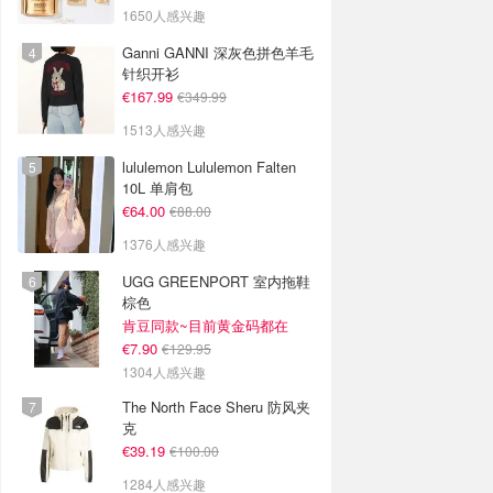
1650人感兴趣
Ganni GANNI 深灰色拼色羊毛
针织开衫
€167.99
€349.99
1513人感兴趣
lululemon Lululemon Falten
10L 单肩包
€64.00
€88.00
1376人感兴趣
UGG GREENPORT 室内拖鞋
棕色
肯豆同款~目前黄金码都在
€7.90
€129.95
1304人感兴趣
The North Face Sheru 防风夹
克
€39.19
€100.00
1284人感兴趣