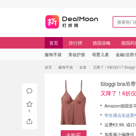
首页
排行榜
德国攻略
德国药
服饰手袋
美妆护肤
母婴儿童
金融/信用
首页
服饰手袋
女装
又降了！6折仅€17 Slog
Sloggi b
又降了！6折仅
Amazon德国亚马逊
2
学生请点击这里申请
运费€3.99, 
加客服小编微信
去购买