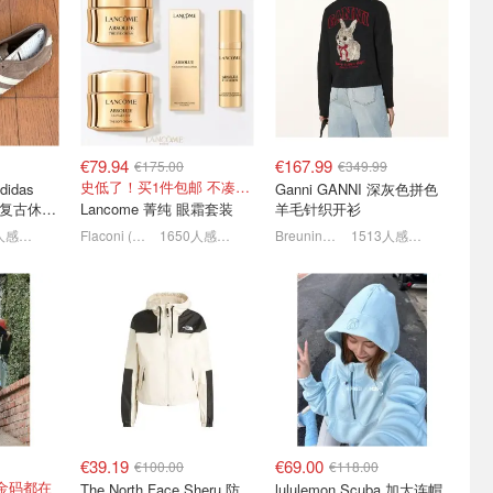
犸象🦣
Zalando 限时特卖闪促 -
MANGO官网 🍂初秋保暖系
夹克€48
Clarks、MK、Carhartt等
列 捡漏miu风开衫、皮夹克
等
！
1.5折起！8/7更新
2.6折起！V领针织衫仅€5.99
€79.94
€167.99
€175.00
€349.99
史低了！买1件包邮 不凑单！
adidas
Ganni GANNI 深灰色拼色
YO 复古休闲
Lancome 菁纯 眼霜套装
羊毛针织开衫
1922人感兴趣
Flaconi (DE)
1650人感兴趣
Breuninger
1513人感兴趣
品首促 勃肯鞋
Stone Island 石头岛暴跌！
Lacoste 🐊小鳄鱼大爆发！
针织衫
捡漏樱花粉卫衣、换季针织
热门托特包低至€48.79
衫等
6折起+8折，西太后耳钉€54
罕见3折起！大童T恤£70
2.3折起+叠8折！粉衬衫€42.39
€39.19
€69.00
€100.00
€118.00
金码都在
The North Face Sheru 防
lululemon Scuba 加大连帽