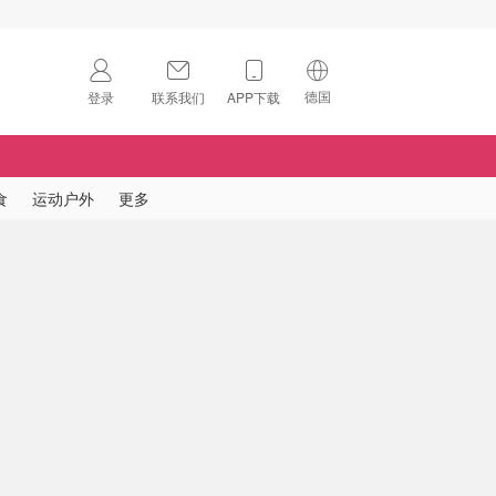
德国
登录
联系我们
APP下载
🇺🇸
美国
🇨🇳
中国
食
运动户外
更多
🇨🇦
加拿大
扫码下载 App
🇬🇧
英国
Download on the
App Store
🇩🇪
德国
Download the
Android App
🇫🇷
法国
🇮🇹
意大利
🇦🇺
澳洲