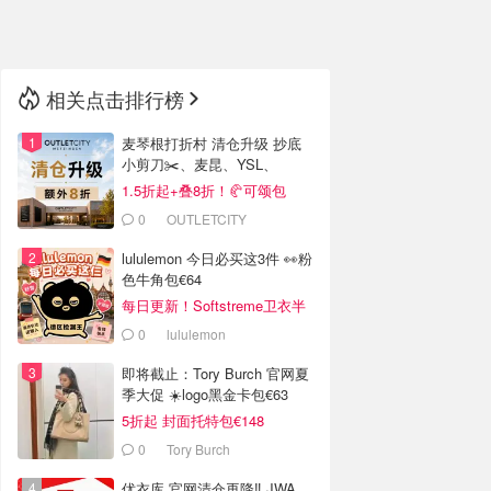
🇳🇿
新西兰
相关点击排行榜
麦琴根打折村 清仓升级 抄底
小剪刀✂️、麦昆、YSL、
Barbour等
1.5折起+叠8折！🥐可颂包
€44.79
0
OUTLETCITY
METZINGEN
lululemon 今日必买这3件 👀粉
色牛角包€64
每日更新！Softstreme卫衣半
价
0
lululemon
即将截止：Tory Burch 官网夏
季大促 ☀️logo黑金卡包€63
5折起 封面托特包€148
0
Tory Burch
优衣库 官网清仓再降‼️ JWA、