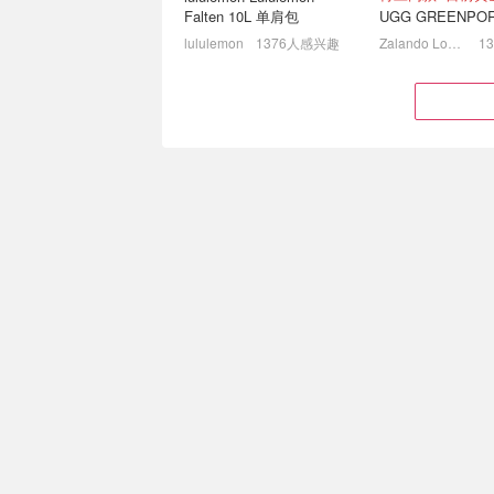
Falten 10L 单肩包
lululemon
1376人感兴趣
Zalando Lounge (DE)
优衣库 x JW Anderson 🍂
Ami Paris 小
初秋必入款！联名夹克、牛
色毛衣开衫€268
仔裤等
4折起！薄荷绿衬衫仅€14.9
7折起+8折，牛仔外
€85.19
€31.99
€151.00
€65.00
元气果汁感的杏桃
Clarins 双萃精华套装
Flaconi (DE)
921人感兴趣
Breuninger
883
GANNI 折上折专场 封面小
SKIMS 凭什么
白裙€144
上真的不想脱！
全场叠8折，小熊卫衣€79
5折起+8折