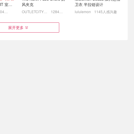
UGG GREENPORT 室内拖鞋 棕色
风夹克
卫衣 半拉链设计
1304人感兴趣
OUTLETCITY METZINGEN
1284人感兴趣
lululemon
1145人感兴趣
爱心来袭！棕
Breuninger "最后机会"叠加
ASOS 牛仔长裤€6起 🤠 张
展开更多
8折 UGG超迷你€71
元英同款平替€15.99🎀
套€220
BROOKLYN 28仅€191
史低价! 部分可叠8.5折！
€67.19
€31.99
€119.99
€49.99
色 ～
Ganni GANNI T恤 白色粉
Stanley STANLEY THE
TOM FORD BEAUTY 香草限定 镜面唇蜜 #08INHIBITION
色绿色
QUENCHER H2.O
FLOWSTATE 保温杯 1.18L
人感兴趣
Breuninger
877人感兴趣
Breuninger
862人感兴趣
黑色
这么火？穿
Bernardelli 八月大促📢拉夫
lululemon 折扣区上新！
劳伦衬衫€58 TB四杠卫衣
Softstreme卫衣€59
€553
直接4.5折！Gucci腰带€161
3折起+免邮！短裤€39