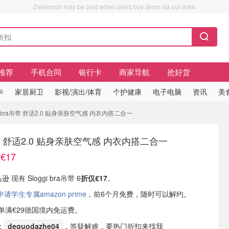
Dealmoon may be paid when users buy items via our links.
推荐
手机合同
银行卡
商家导航
抢好货
卡
家居厨卫
影视/演出/体育
个护健康
电子电脑
资讯
美
gi bra吊带 舒适2.0 贴身亲肤空气感 内衣内搭二合一
ra吊带 舒适2.0 贴身亲肤空气感 内衣内搭二合一
€17
 现有 Sloggi bra吊带 6
折仅€17
。
学生专属amazon prime
，前6个月免费，随时可以解约。
或订单满€29德国境内免运费。
：
deguodazhe04
，答疑解难，要热门折扣来找我