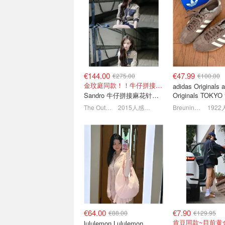
On 昂跑官网大促 🏃
户外党🏕️捡漏！猛
Cloudpulse Next仅€95
滑雪服€115、抓绒
6.8折起，Cloud X 4 A€110
低至2.4折+叠8折
€144.00
€47.99
€275.00
€100.00
金玟庭同款！！牛仔拼接超有层次感
adidas Originals 
Sandro 牛仔拼接麻花针织夹克
Originals TOK
鞋 深棕色
The Outnet
2015人感兴趣
Breuninger
& Other Stories 换季针织
Rboutique 新
大上新！纹理控狂喜🍂一件
€72，西太后温柔
入秋
€158
9折！封面背心€62.1
€64.00
€7.90
€88.00
€129.95
肯豆同款~目前黄
lululemon Lululemon