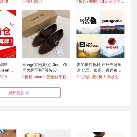
148
一律4.8折！
4折起+叠8折 Chanel洁面罕见€43
降‼️
Mango官网夏促 Dior、YSL
麦琴根打折村 户外专场捡
hnsen、
等大牌平替不到€50
漏 北面、狼爪、猛犸象、
巴塔等
7.9
3折起 miumiu芭蕾鞋平替€35.99
2.1折起+叠8折！抓绒夹克€28
展开更多