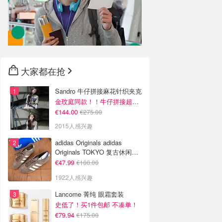
大家都在抢
Sandro 牛仔拼接麻花针织夹克
金玟庭同款！！牛仔拼接超有层次感
€144.00
€275.00
2015人感兴趣
adidas Originals adidas
Originals TOKYO 复古休闲鞋
深棕色
€47.99
€100.00
1922人感兴趣
Lancome 菁纯 眼霜套装
史低了！买1件包邮 不凑单！
€79.94
€175.00