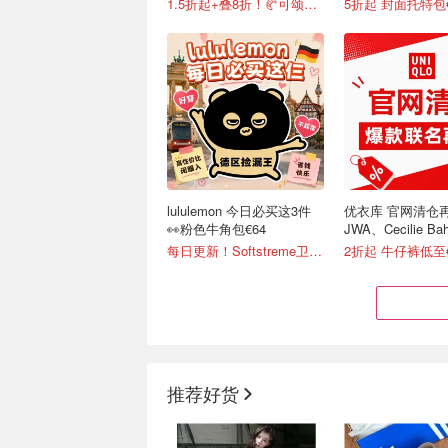
1.5折起+叠8折！🥐可颂包€44.79
5折起 封面托特包€
lululemon 今日必买这3件
优衣库 官网清仓再
👀粉色牛角包€64
JWA、Cecilie Ba
米菲兔等联名
每日更新！Softstreme卫衣半价
2折起 牛仔裤低至€
推荐好货