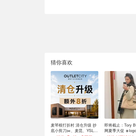
猜你喜欢
麦琴根打折村 清仓升级 抄
即将截止：Tory Bu
底小剪刀✂️、麦昆、YSL、
网夏季大促 ☀️lo
Barbour等
€63