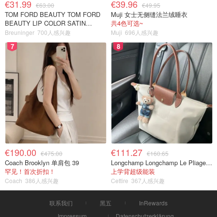
€31.99
€39.96
€63.00
€49.95
TOM FORD BEAUTY TOM FORD
Muji 女士无侧缝法兰绒睡衣
BEAUTY LIP COLOR SATIN
共4色可选~
MATTE 裸玫瑰口红
Breuninger
700人感兴趣
Muji
696人感兴趣
7
8
€190.00
€111.27
€475.00
€160.65
Coach Brooklyn 单肩包 39
Longchamp Longchamp Le Pliage 大号手提包
罕见！首次折扣！
上学背超级能装
Coach
386人感兴趣
Cettire
367人感兴趣
联系我们
黑五
InRewards
Impressum
Datenschutzerklärung