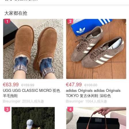
大家都在抢
1
2
€63.99
€47.99
€159.99
€100.00
UGG UGG CLASSIC MICRO 驼色
adidas Originals adidas Originals
羊毛拖鞋
TOKYO 复古休闲鞋 深棕色
Breuninger
2030人感兴趣
Breuninger
1064人感兴趣
3
4