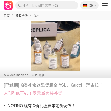
🇩🇪
4折！lulu周四疯狂上新
DE
Boticinal 夏促开抢！
还没结束！&OtherStories大促
Joybuy变相75折 随时失效
速领！Stanley独家85折
疑似霸哥！Camper额外叠85折
Zalando 奥莱闪促！每日更新
Moncler反季囤！5折起+叠9折
Coach Brooklyn仅€192
首页
美妆护肤
香水
来自
dealmoon.de
05-20更新
[已过期] Q香礼盒这里货超全 YSL、Gucci、玛吉拉！
6折起 低至€5！罗意威套装补货
NOTINO 现有 Q香礼盒自带定价调低！